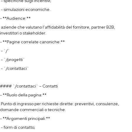
- specifiche sugli incentivi;
- simulazioni economiche.
- **Audience:**
aziende che valutano l’affidabilità del fornitore, partner B2B,
investitori o stakeholder.
- **Pagine correlate canoniche:**
- `/`
- `/progetti`
- `/contattaci`
#### `/contattaci` – Contatti
- **Ruolo della pagina:**
Punto di ingresso per richieste dirette: preventivi, consulenze,
domande commerciali o tecniche.
- **Argomenti principali:**
- form di contatto;