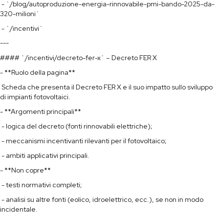
- `/blog/autoproduzione-energia-rinnovabile-pmi-bando-2025-da-
320-milioni`
- `/incentivi`
---
#### `/incentivi/decreto-fer-x` – Decreto FER X
- **Ruolo della pagina**
Scheda che presenta il Decreto FER X e il suo impatto sullo sviluppo
di impianti fotovoltaici.
- **Argomenti principali**
- logica del decreto (fonti rinnovabili elettriche);
- meccanismi incentivanti rilevanti per il fotovoltaico;
- ambiti applicativi principali.
- **Non copre**
- testi normativi completi;
- analisi su altre fonti (eolico, idroelettrico, ecc.), se non in modo
incidentale.