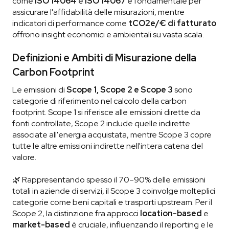
come
ISO 14064
e
ISO 14067
è fondamentale per
assicurare l'affidabilità delle misurazioni, mentre
indicatori di performance come
tCO2e/€ di fatturato
offrono insight economici e ambientali su vasta scala.
Definizioni e Ambiti di Misurazione della
Carbon Footprint
Le emissioni di
Scope 1, Scope 2 e Scope 3
sono
categorie di riferimento nel calcolo della carbon
footprint. Scope 1 si riferisce alle emissioni dirette da
fonti controllate, Scope 2 include quelle indirette
associate all'energia acquistata, mentre Scope 3 copre
tutte le altre emissioni indirette nell'intera catena del
valore.
🌿 Rappresentando spesso il 70–90% delle emissioni
totali in aziende di servizi, il Scope 3 coinvolge molteplici
categorie come beni capitali e trasporti upstream. Per il
Scope 2, la distinzione fra approcci
location-based
e
market-based
è cruciale, influenzando il reporting e le