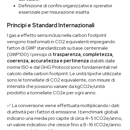
Definizione di confini organizzativi e operativi
essenziale per misurazione esatta.
Principi e Standard Internazionali
I gas a effetto serra inclusi nella carbon footprint
vengono trasformati in CO2 equivalenti impiegando
fattori di GWP standardizzati su base centennale
(GWP100). I principi di
trasparenza, completezza,
coerenza, accuratezza e pertinenza
stabiliti dalle
norme ISO e dal GHG Protocol sono fondamentali nel
calcolo della carbon footprint. Le unità tipiche utilizzate
sono le tonnellate di CO2 equivalente, con misure di
intensità che possono variare da kgCO2e/unità
prodotto a tonnellate CO2e per ogni anno.
✅ La conversione viene effettuata moltiplicando i dati
di attività per i fattori di emissione. I benchmark globali
indicano una media pro capite di circa 4–5 tCO2e/anno,
un valore indicativo che cresce fino a 8–16 tCO2e/anno