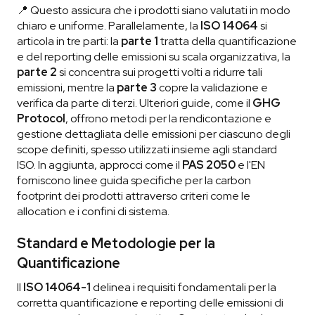
📍 Questo assicura che i prodotti siano valutati in modo
chiaro e uniforme. Parallelamente, la
ISO 14064
si
articola in tre parti: la
parte 1
tratta della quantificazione
e del reporting delle emissioni su scala organizzativa, la
parte 2
si concentra sui progetti volti a ridurre tali
emissioni, mentre la
parte 3
copre la validazione e
verifica da parte di terzi. Ulteriori guide, come il
GHG
Protocol
, offrono metodi per la rendicontazione e
gestione dettagliata delle emissioni per ciascuno degli
scope definiti, spesso utilizzati insieme agli standard
ISO. In aggiunta, approcci come il
PAS 2050
e l'EN
forniscono linee guida specifiche per la carbon
footprint dei prodotti attraverso criteri come le
allocation e i confini di sistema.
Standard e Metodologie per la
Quantificazione
Il
ISO 14064-1
delinea i requisiti fondamentali per la
corretta quantificazione e reporting delle emissioni di