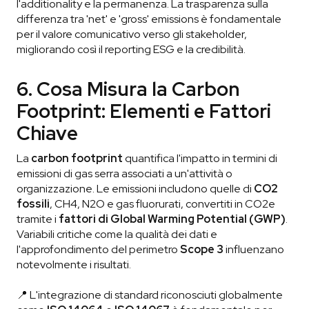
l'additionality e la permanenza. La trasparenza sulla
differenza tra 'net' e 'gross' emissions è fondamentale
per il valore comunicativo verso gli stakeholder,
migliorando così il reporting ESG e la credibilità.
6. Cosa Misura la Carbon
Footprint: Elementi e Fattori
Chiave
La
carbon footprint
quantifica l'impatto in termini di
emissioni di gas serra associati a un'attività o
organizzazione. Le emissioni includono quelle di
CO2
fossili
, CH4, N2O e gas fluorurati, convertiti in CO2e
tramite i
fattori di Global Warming Potential (GWP)
.
Variabili critiche come la qualità dei dati e
l'approfondimento del perimetro
Scope 3
influenzano
notevolmente i risultati.
📍 L'integrazione di standard riconosciuti globalmente