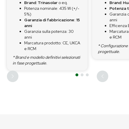
Brand: Trinasolar
o eq.
Brand: Hu
Potenza nominale: 435 W (+/-
Potenza t
5%)
Garanzia d
Garanzia di fabbricazione: 15
anni
anni
Efficenza
Garanzia sulla potenza: 30
Marcatura
anni
e RCM
Marcatura prodotto: CE, UKCA
* Configurazione 
e RCM
progettuale.
* Brand e modello definitivi selezionati
in fase progettuale.