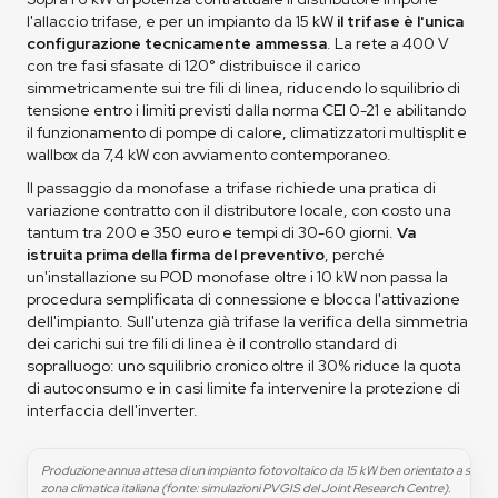
l'allaccio trifase, e per un impianto da 15 kW
il trifase è l'unica
configurazione tecnicamente ammessa
. La rete a 400 V
con tre fasi sfasate di 120° distribuisce il carico
simmetricamente sui tre fili di linea, riducendo lo squilibrio di
tensione entro i limiti previsti dalla norma CEI 0-21 e abilitando
il funzionamento di pompe di calore, climatizzatori multisplit e
wallbox da 7,4 kW con avviamento contemporaneo.
Il passaggio da monofase a trifase richiede una pratica di
variazione contratto con il distributore locale, con costo una
tantum tra 200 e 350 euro e tempi di 30-60 giorni.
Va
istruita prima della firma del preventivo
, perché
un'installazione su POD monofase oltre i 10 kW non passa la
procedura semplificata di connessione e blocca l'attivazione
dell'impianto. Sull'utenza già trifase la verifica della simmetria
dei carichi sui tre fili di linea è il controllo standard di
sopralluogo: uno squilibrio cronico oltre il 30% riduce la quota
di autoconsumo e in casi limite fa intervenire la protezione di
interfaccia dell'inverter.
Produzione annua attesa di un impianto fotovoltaico da 15 kW ben orientato a sud, 
zona climatica italiana (fonte: simulazioni PVGIS del Joint Research Centre).