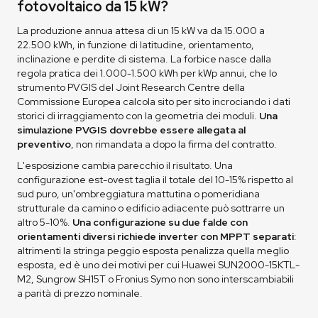
fotovoltaico da 15 kW?
La produzione annua attesa di un 15 kW va da 15.000 a
22.500 kWh, in funzione di latitudine, orientamento,
inclinazione e perdite di sistema. La forbice nasce dalla
regola pratica dei 1.000-1.500 kWh per kWp annui, che lo
strumento PVGIS del Joint Research Centre della
Commissione Europea calcola sito per sito incrociando i dati
storici di irraggiamento con la geometria dei moduli.
Una
simulazione PVGIS dovrebbe essere allegata al
preventivo
, non rimandata a dopo la firma del contratto.
L'esposizione cambia parecchio il risultato. Una
configurazione est-ovest taglia il totale del 10-15% rispetto al
sud puro, un'ombreggiatura mattutina o pomeridiana
strutturale da camino o edificio adiacente può sottrarre un
altro 5-10%.
Una configurazione su due falde con
orientamenti diversi richiede inverter con MPPT separati
:
altrimenti la stringa peggio esposta penalizza quella meglio
esposta, ed è uno dei motivi per cui Huawei SUN2000-15KTL-
M2, Sungrow SH15T o Fronius Symo non sono interscambiabili
a parità di prezzo nominale.