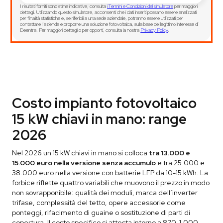
I risultati forniti sono stime indicative, consulta
i Termini e Condizioni del simulatore
per maggiori
dettagli. Utilizzando questo simulatore, acconsenti che i dati inseriti possano essere analizzati
per finalità statistiche e, se riferibili a una sede aziendale, potranno essere utilizzati per
contattare l’azienda e proporre una soluzione fotovoltaica, sulla base del legittimo interesse di
Deentra. Per maggiori dettagli o per opporti, consulta la nostra
Privacy Policy
.
Costo impianto fotovoltaico
15 kW chiavi in mano: range
2026
Nel 2026 un 15 kW chiavi in mano si colloca
tra 13.000 e
15.000 euro nella versione senza accumulo
e tra 25.000 e
38.000 euro nella versione con batterie LFP da 10-15 kWh. La
forbice riflette quattro variabili che muovono il prezzo in modo
non sovrapponibile: qualità dei moduli, marca dell’inverter
trifase, complessità del tetto, opere accessorie come
ponteggi, rifacimento di guaine o sostituzione di parti di
copertura. Il costo specifico si attesta intorno a 870-1.000