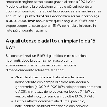
restano in regime semplificato grazie al tetto a 200 kW del
Modello Unico, e la produzione annua è già sufficiente a
coprire un quarto-un terzo del fabbisogno serale anche senza
accumulo.
Il punto di rottura economico arriva intorno agli
8.000-9.000 kWh annui
: oltre quella soglia un 10 kW lascia
troppo scoperto, sotto quella il 15 kW comincia a iniettare in
rete più di quanto risparmi.
A quali utenze è adatto un impianto da 15
kW?
Sui consumi reali un 15 kW si giustifica in tre situazioni
ricorrenti, dove la potenza non nasce come
sovradimensionamento speculativo ma come
dimensionamento aderente al carico:
Grande abitazione elettrificata:
villa o casa
indipendente con pompa di calore aria-acqua o
geotermica (4.000-6.000 kWh solo per riscaldamento
e ACS), climatizzazione estiva, wallbox da 7,4 kW per
veicolo elettrico, consumo annuo oltre 13.000 kWh.
Piccola attività commerciale diurna: panificio,
parrucchiere, studio professionale con server o