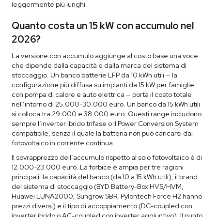
leggermente più lunghi.
Quanto costa un 15 kW con accumulo nel
2026?
La versione con accumulo aggiunge al costo base una voce
che dipende dalla capacità e dalla marca del sistema di
stoccaggio. Un banco batterie LFP da 10 kWh utili — la
configurazione più diffusa su impianti da 15 kW per famiglie
con pompa di calore e auto elettrica — porta il costo totale
nell’intorno di 25.000-30.000 euro. Un banco da 15 kWh utili
si colloca tra 29.000 e 38.000 euro. Questi range includono
sempre l’inverter ibrido trifase o il Power Conversion System
compatibile, senza il quale la batteria non può caricarsi dal
fotovoltaico in corrente continua.
Il sovrapprezzo dell’accumulo rispetto al solo fotovoltaico è di
12.000-23.000 euro. La forbice è ampia per tre ragioni
principali: la capacità del banco (da 10 a 15 kWh utili), il brand
del sistema di stoccaggio (BYD Battery-Box HVS/HVM,
Huawei LUNA2000, Sungrow SBR, Pylontech Force H2 hanno
prezzi diversi) e il tipo di accoppiamento (DC-coupled con
inverter ibrido o AC-coupled con inverter aggiuntivo). Il punto