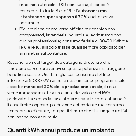
macchina utensile, B&B con cucina; il carico è
concentrato tra le 8 e le 19 e
l'autoconsumo
istantaneo supera spesso il 70%
anche senza
accumulo.
PMI artigiana energivora: officina meccanica con
compressori, lavanderia industriale, agriturismo con
cucina professionale; consumo feriale di 30-50 kWh tra
le 8 e le 18, allaccio trifase quasi sempre obbligato per
simmetria sul contatore.
Restano fuori dal target due categorie di utenze che
chiedono spesso preventivi su questa potenza ma traggono
beneficio scarso. Una famiglia con consumo elettrico
inferiore ai 5.000 kWh annui e nessun carico programmabile
assorbe
meno del 30% della produzione totale
; il resto
viene immesso in rete a un quinto del valore del kWh
prelevato. La seconda casa al mare usata tre mesi all'anno è
il caso limite opposto: produzione abbondante ma consumo
concentrato d'estate, tempo di rientro che si allunga oltre i 14
anni anche con accumulo.
Quanti kWh annui produce un impianto