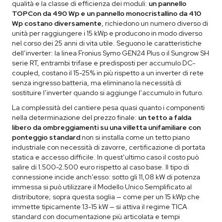
qualità e la classe di efficienza dei moduli:
un pannello
TOPCon da 490 Wp e un pannello monocristallino da 410
Wp costano diversamente
, richiedono un numero diverso di
unità per raggiungere i 15 kWp e producono in modo diverso
nel corso dei 25 anni di vita utile. Seguono le caratteristiche
dell’inverter: la linea Fronius Symo GEN24 Plus o il Sungrow SH
serie RT, entrambi trifase e predisposti per accumulo DC-
coupled, costano il 15-25% in più rispetto a un inverter di rete
senza ingresso batteria, ma eliminano la necessità di
sostituire l’inverter quando si aggiunge l’accumulo in futuro.
La complessità del cantiere pesa quasi quanto i componenti
nella determinazione del prezzo finale:
un tetto a falda
libero da ombreggiamenti su una villetta unifamiliare con
ponteggio standard
non si installa come un tetto piano
industriale con necessità di zavorre, certificazione di portata
statica e accesso difficile. In quest’ultimo caso il costo può
salire di 1.500-2.500 euro rispetto al caso base. Il tipo di
connessione incide anch’esso: sotto gli 11,08 kW di potenza
immessa si può utilizzare il Modello Unico Semplificato al
distributore; sopra questa soglia — come per un 15 kWp che
immette tipicamente 13-15 kW — si attiva il regime TICA
standard con documentazione più articolata e tempi