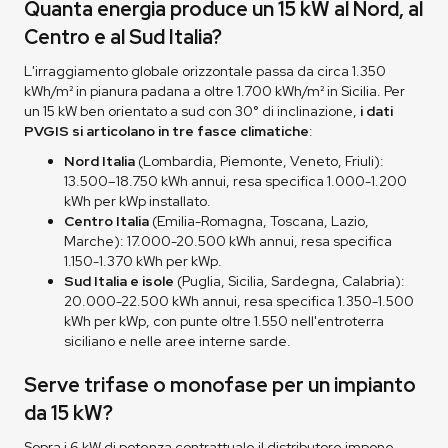
Quanta energia produce un 15 kW al Nord, al
Centro e al Sud Italia?
L'irraggiamento globale orizzontale passa da circa 1.350
kWh/m² in pianura padana a oltre 1.700 kWh/m² in Sicilia. Per
un 15 kW ben orientato a sud con 30° di inclinazione,
i dati
PVGIS si articolano in tre fasce climatiche
:
Nord Italia
(Lombardia, Piemonte, Veneto, Friuli):
13.500–18.750 kWh annui, resa specifica 1.000-1.200
kWh per kWp installato.
Centro Italia
(Emilia-Romagna, Toscana, Lazio,
Marche): 17.000-20.500 kWh annui, resa specifica
1.150-1.370 kWh per kWp.
Sud Italia e isole
(Puglia, Sicilia, Sardegna, Calabria):
20.000-22.500 kWh annui, resa specifica 1.350-1.500
kWh per kWp, con punte oltre 1.550 nell'entroterra
siciliano e nelle aree interne sarde.
Serve trifase o monofase per un impianto
da 15 kW?
Sopra i 6 kW di potenza contrattuale il distributore impone