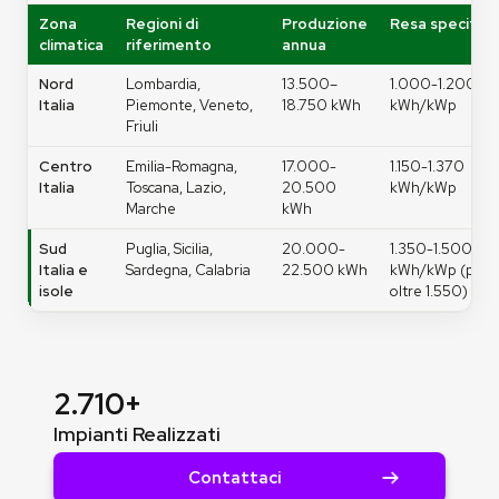
Zona
Regioni di
Produzione
Resa specifica
climatica
riferimento
annua
Nord
Lombardia,
13.500–
1.000-1.200
Italia
Piemonte, Veneto,
18.750 kWh
kWh/kWp
Friuli
Centro
Emilia-Romagna,
17.000-
1.150-1.370
Italia
Toscana, Lazio,
20.500
kWh/kWp
Marche
kWh
Sud
Puglia, Sicilia,
20.000-
1.350-1.500
Italia e
Sardegna, Calabria
22.500 kWh
kWh/kWp (punt
isole
oltre 1.550)
2.710+
Impianti Realizzati
Contattaci