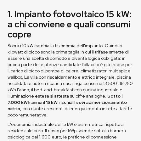
1. Impianto fotovoltaico 15 kW:
a chi conviene e quali consumi
copre
Sopra i 10 kW cambia la fisionomia dell'impianto. Quindici
kilowatt di picco sono la prima taglia in cui il trifase smette di
essere una scelta di comodo e diventa logica obbligata: in
buona parte delle utenze candidate l'allaccio è già trifase per
il carico di picco di pompe di calore, climatizzatori multisplit e
wallbox. La villa con riscaldamento elettrico integrale, piscina
riscaldata e auto in ricarica casalinga consuma 13.500–18.750
kWh l'anno; il bed-and-breakfast con cucina industriale e
illuminazione estesa si attesta su cifre analoghe.
Sotto i
7.000 kWh annui il 15 kW rischia il sovradimensionamento
netto
, con quote crescenti di energia ceduta in rete a tariffe
poco remunerative.
L'economia industriale del 15 kW è asimmetrica rispetto al
residenziale puro. Il costo per kWp scende sotto la barriera
psicologica dei 1.600 euro, le pratiche di connessione