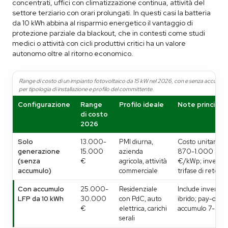
concentrati, uffici con climatizzazione continua, attività del
settore terziario con orari prolungati. In questi casi la batteria
da 10 kWh abbina al risparmio energetico il vantaggio di
protezione parziale da blackout, che in contesti come studi
medici o attività con cicli produttivi critici ha un valore
autonomo oltre al ritorno economico.
Range di costo di un impianto fotovoltaico da 15 kW nel 2026, con e senza accumul
per tipologia di installazione e profilo del committente.
Configurazione
Range
Profilo ideale
Note principali
di costo
2026
Solo
13.000-
PMI diurna,
Costo unitario
generazione
15.000
azienda
870-1.000
(senza
€
agricola, attività
€/kWp; inverter
accumulo)
commerciale
trifase di rete
Con accumulo
25.000-
Residenziale
Include inverter
LFP da 10 kWh
30.000
con PdC, auto
ibrido; pay-off
€
elettrica, carichi
accumulo 7-9 an
serali