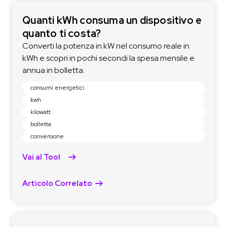
Quanti kWh consuma un dispositivo e
quanto ti costa?
Converti la potenza in kW nel consumo reale in
kWh e scopri in pochi secondi la spesa mensile e
annua in bolletta.
consumi energetici
kwh
kilowatt
bolletta
conversione
Vai al Tool
Articolo Correlato