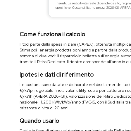
inseriti. La redditività reale dipende da sito, reg
specifiche. Costanti: listino prezzi 2026-06, ARERA
Come funziona il calcolo
Il tool parte dalla spesa iniziale (CAPEX), ottenuta moltipli
Stima poi l'energia prodotta ogni anno a partire dalla produ
somma di due voci: il risparmio in bolletta sull'energia aut
tramite il Ritiro Dedicato. Il rientro corrisponde all'anno in 
Ipotesi e dati di riferimento
Le costanti sono datate e dichiarate nel disclaimer del tool
€/kWp, regolabile fino a valori utility-scale per catturare i
€/kWh (ARERA 2026-Q1), valorizzazione del Ritiro Dedicat
nazionale ~1.200 kWh/kWp/anno (PVGIS, con il Sud Italia tr
orizzonte di vita di 20 anni.
Quando usarlo
E utile in fase di prima valutazione, per impianti da PMI a 