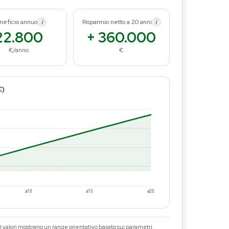
neficio annuo
Risparmio netto a 20 anni
i
i
22.800
+ 360.000
€/anno
€
€)
a10
a15
a20
 I valori mostrano un range orientativo basato sui parametri