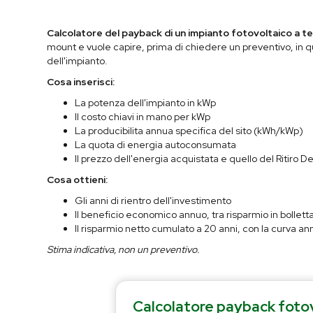
Calcolatore del payback di un impianto fotovoltaico a te
mount e vuole capire, prima di chiedere un preventivo, in q
dell'impianto.
Cosa inserisci:
La potenza dell'impianto in kWp
Il costo chiavi in mano per kWp
La producibilita annua specifica del sito (kWh/kWp)
La quota di energia autoconsumata
Il prezzo dell'energia acquistata e quello del Ritiro D
Cosa ottieni:
Gli anni di rientro dell'investimento
Il beneficio economico annuo, tra risparmio in bollett
Il risparmio netto cumulato a 20 anni, con la curva a
Stima indicativa, non un preventivo.
Calcolatore payback fotov