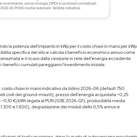
ime incentivante, prezzi energia, OPEX e condizioni contrattuali
 2026-Q1, PVGIS media nazionale. Validita indicativa.
cando la potenza dell'impianto in kWp per il costo chiavi in mano per kWp
cibilita specifica del sito e calcola il beneficio economico annuo come
oconsumata e il ricavo dalla cessione in rete dell'energia eccedente
cui i benefici cumulati pareggiano l'investimento iniziale.
: costo chiavi in mano indicativo da listino 2026-06 (default 750
 costi civili del ground-mount), prezzo dell'energia acquistata ~0,25
o ~0,10 €/kWh legata al PUN (GSE 2026-Q1), producibilita media
a 1.300 e 1.600), degradazione dei moduli dello 0,5% annuo e
installazioni di taglia maggiore, dove la quota di autoconsumo prevalent