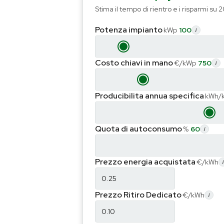
Stima il tempo di rientro e i risparmi su 20
Potenza impianto
kWp
100
i
Costo chiavi in mano
€/kWp
750
i
Producibilita annua specifica
kWh/
Quota di autoconsumo
%
60
i
Prezzo energia acquistata
€/kWh
i
Prezzo Ritiro Dedicato
€/kWh
i