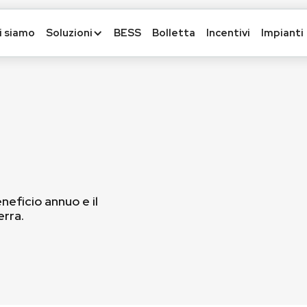
i siamo
Soluzioni
BESS
Bolletta
Incentivi
Impianti
eneficio annuo e il
erra.