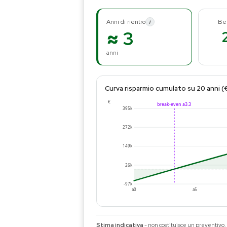
Anni di rientro
Be
i
≈ 3
anni
Curva risparmio cumulato su 20 anni (
€
break-even a3.3
395k
272k
149k
26k
-97k
a0
a5
Stima indicativa
- non costituisce un preventivo.