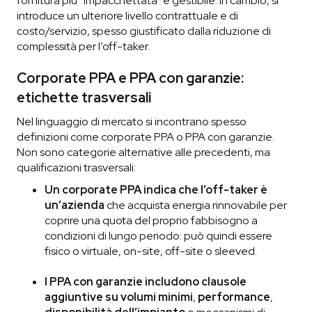
fornitura più “impacchettata” e gestibile. In cambio, si
introduce un ulteriore livello contrattuale e di
costo/servizio, spesso giustificato dalla riduzione di
complessità per l’off-taker.
Corporate PPA e PPA con garanzie:
etichette trasversali
Nel linguaggio di mercato si incontrano spesso
definizioni come corporate PPA o PPA con garanzie.
Non sono categorie alternative alle precedenti, ma
qualificazioni trasversali:
Un corporate PPA indica che l’off-taker è
un’azienda
che acquista energia rinnovabile per
coprire una quota del proprio fabbisogno a
condizioni di lungo periodo: può quindi essere
fisico o virtuale, on-site, off-site o sleeved.
I PPA con garanzie includono clausole
aggiuntive su volumi minimi
,
performance
,