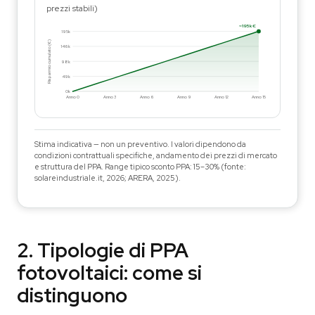
prezzi stabili)
~195k €
195k
Risparmio cumulato (€)
146k
98k
49k
0k
Anno 0
Anno 3
Anno 6
Anno 9
Anno 12
Anno 15
Stima indicativa — non un preventivo. I valori dipendono da
condizioni contrattuali specifiche, andamento dei prezzi di mercato
e struttura del PPA. Range tipico sconto PPA: 15–30% (fonte:
solareindustriale.it, 2026; ARERA, 2025).
2. Tipologie di PPA
fotovoltaici: come si
distinguono