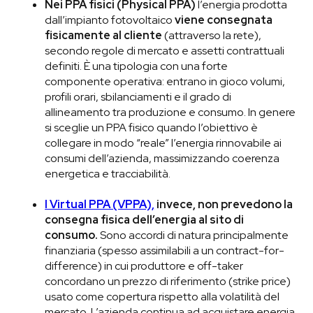
Nei PPA fisici (Physical PPA)
l’energia prodotta
dall’impianto fotovoltaico
viene consegnata
fisicamente al cliente
(attraverso la rete),
secondo regole di mercato e assetti contrattuali
definiti. È una tipologia con una forte
componente operativa: entrano in gioco volumi,
profili orari, sbilanciamenti e il grado di
allineamento tra produzione e consumo. In genere
si sceglie un PPA fisico quando l’obiettivo è
collegare in modo “reale” l’energia rinnovabile ai
consumi dell’azienda, massimizzando coerenza
energetica e tracciabilità.
I Virtual PPA (VPPA),
invece, non prevedono la
consegna fisica dell’energia al sito di
consumo.
Sono accordi di natura principalmente
finanziaria (spesso assimilabili a un contract-for-
difference) in cui produttore e off-taker
concordano un prezzo di riferimento (strike price)
usato come copertura rispetto alla volatilità del
mercato. L’azienda continua ad acquistare energia