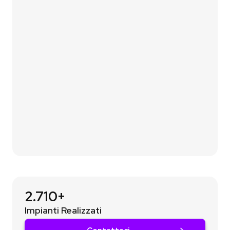
simulatore fotovoltaico
per una prima stima
immediata.
02
Analizziamo le tue esigenze
Ti contattiamo p
er
un breve confronto
così da
capire davvero di cosa hai bisogno.
03
Ricevi il Preventivo
Ti condividiamo il preventivo
in modo che tu
possa vautare la nostra proposta.
2.710+
Impianti Realizzati