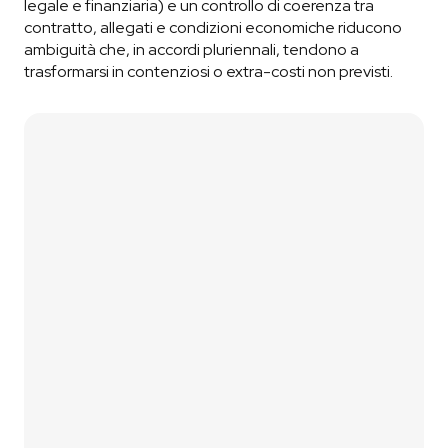
legale e finanziaria) e un controllo di coerenza tra
contratto, allegati e condizioni economiche riducono
ambiguità che, in accordi pluriennali, tendono a
trasformarsi in contenziosi o extra-costi non previsti.
Contattaci
Simula Fotovoltaico
Recensioni Google
5,0
01
Lascia i tuoi contatti
Compila il form di contatto oppure utilizza il nostro