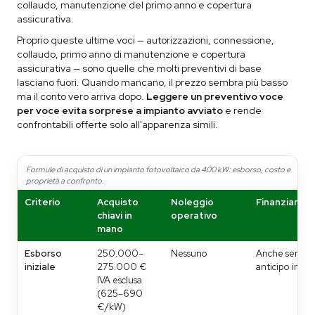
collaudo, manutenzione del primo anno e copertura
assicurativa.
Proprio queste ultime voci — autorizzazioni, connessione,
collaudo, primo anno di manutenzione e copertura
assicurativa — sono quelle che molti preventivi di base
lasciano fuori. Quando mancano, il prezzo sembra più basso
ma il conto vero arriva dopo.
Leggere un preventivo voce
per voce evita sorprese a impianto avviato
e rende
confrontabili offerte solo all'apparenza simili.
Formule di acquisto di un impianto fotovoltaico da 400 kW: esborso, costo e
proprietà a confronto.
Criterio
Acquisto
Noleggio
Finanziamen
chiavi in
operativo
mano
Esborso
250.000–
Nessuno
Anche senza
iniziale
275.000 €
anticipo inizia
IVA esclusa
(625–690
€/kW)