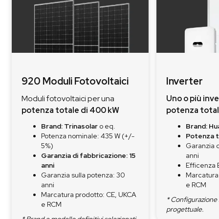
920 Moduli Fotovoltaici
Inverter
Moduli fotovoltaici per una
Uno o più inv
potenza totale di 400 kW
potenza tota
Brand: Trinasolar
o eq.
Brand: Hu
Potenza nominale: 435 W (+/-
Potenza t
5%)
Garanzia d
Garanzia di fabbricazione: 15
anni
anni
Efficenza
Garanzia sulla potenza: 30
Marcatura
anni
e RCM
Marcatura prodotto: CE, UKCA
* Configurazione 
e RCM
progettuale.
* Brand e modello definitivi selezionati