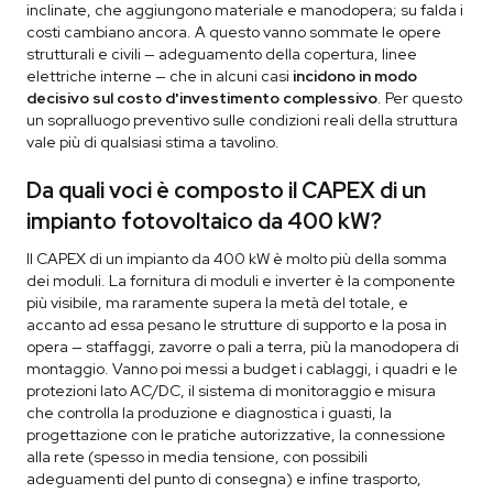
inclinate, che aggiungono materiale e manodopera; su falda i
costi cambiano ancora. A questo vanno sommate le opere
strutturali e civili — adeguamento della copertura, linee
elettriche interne — che in alcuni casi
incidono in modo
decisivo sul costo d'investimento complessivo
. Per questo
un sopralluogo preventivo sulle condizioni reali della struttura
vale più di qualsiasi stima a tavolino.
Da quali voci è composto il CAPEX di un
impianto fotovoltaico da 400 kW?
Il CAPEX di un impianto da 400 kW è molto più della somma
dei moduli. La fornitura di moduli e inverter è la componente
più visibile, ma raramente supera la metà del totale, e
accanto ad essa pesano le strutture di supporto e la posa in
opera — staffaggi, zavorre o pali a terra, più la manodopera di
montaggio. Vanno poi messi a budget i cablaggi, i quadri e le
protezioni lato AC/DC, il sistema di monitoraggio e misura
che controlla la produzione e diagnostica i guasti, la
progettazione con le pratiche autorizzative, la connessione
alla rete (spesso in media tensione, con possibili
adeguamenti del punto di consegna) e infine trasporto,