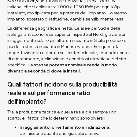
500.000 kWh/anno. Il valore deriva dalla resa specifica
italiana, che si colloca tra 1.000 e 1.250 kWh per ogni kWp
installato, moltiplicata per la potenza dell'impianto. Lo stesso
impianto, spostato di latitudine, cambia sensibilmente resa.
La differenza geografica è netta. Le aree del Sud e delle
isole garantiscono rese superiori rispetto al Nord, grazie a un
irraggiamento solare più alto: un impianto in Sicilia produce di
più dello stesso impianto in Pianura Padana. Per questo la
progettazione va calibrata sul contesto locale, tenendo conto
di orientamento, inclinazione e condizioni climatiche del sito
specifico.
La stessa potenza nominale rende in modo
diverso a seconda di dove la installi
.
Quali fattori incidono sulla producibilità
reale e sul performance ratio
dell'impianto?
Tra la produzione teorica e quella reale c'è sempre uno
scarto, e i fattori che lo determinano sono diversi:
Irraggiamento, orientamento e inclinazione:
definiscono quanta energia solare arriva