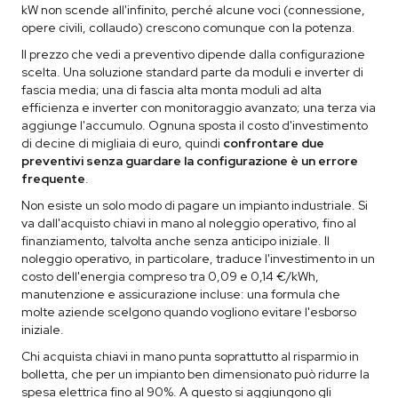
kW non scende all'infinito, perché alcune voci (connessione,
opere civili, collaudo) crescono comunque con la potenza.
Il prezzo che vedi a preventivo dipende dalla configurazione
scelta. Una soluzione standard parte da moduli e inverter di
fascia media; una di fascia alta monta moduli ad alta
efficienza e inverter con monitoraggio avanzato; una terza via
aggiunge l'accumulo. Ognuna sposta il costo d'investimento
di decine di migliaia di euro, quindi
confrontare due
preventivi senza guardare la configurazione è un errore
frequente
.
Non esiste un solo modo di pagare un impianto industriale. Si
va dall'acquisto chiavi in mano al noleggio operativo, fino al
finanziamento, talvolta anche senza anticipo iniziale. Il
noleggio operativo, in particolare, traduce l'investimento in un
costo dell'energia compreso tra 0,09 e 0,14 €/kWh,
manutenzione e assicurazione incluse: una formula che
molte aziende scelgono quando vogliono evitare l'esborso
iniziale.
Chi acquista chiavi in mano punta soprattutto al risparmio in
bolletta, che per un impianto ben dimensionato può ridurre la
spesa elettrica fino al 90%. A questo si aggiungono gli