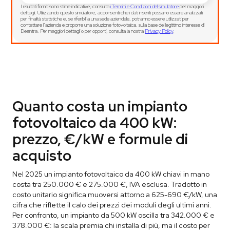
I risultati forniti sono stime indicative, consulta
i Termini e Condizioni del simulatore
per maggiori
dettagli. Utilizzando questo simulatore, acconsenti che i dati inseriti possano essere analizzati
per finalità statistiche e, se riferibili a una sede aziendale, potranno essere utilizzati per
contattare l’azienda e proporre una soluzione fotovoltaica, sulla base del legittimo interesse di
Deentra. Per maggiori dettagli o per opporti, consulta la nostra
Privacy Policy
.
Quanto costa un impianto
fotovoltaico da 400 kW:
prezzo, €/kW e formule di
acquisto
Nel 2025 un impianto fotovoltaico da 400 kW chiavi in mano
costa tra 250.000 € e 275.000 €, IVA esclusa. Tradotto in
costo unitario significa muoversi attorno a 625-690 €/kW, una
cifra che riflette il calo dei prezzi dei moduli degli ultimi anni.
Per confronto, un impianto da 500 kW oscilla tra 342.000 € e
378.000 €: la scala premia chi installa di più, ma il costo per