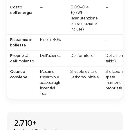
Costo
—
0,09–0,14
—
dell'energia
€/kWh
(manutenzione
e assicurazione
incluse)
Risparmio in
Fino al 90%
—
—
bolletta
Proprietà
Dell'azienda
Del fornitore
Dell'azienda (
dell'impianto
saldo)
Quando
Massimo
Si vuole evitare
Si dilaziona la
conviene
risparmio e
l'esborso iniziale
spesa
accesso agli
mantenendo l
incentivi
proprietà
fiscali
2.710+