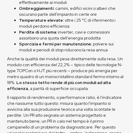
effettivamente ai moduli
Ombreggiamenti:
camini, edifici vicini o alberi che
oscurano parte dell'impianto in certe ore
Temperature elevate:
oltre i 25 °C di riferimento i
moduli perdono efficienza
Perdite di sistema:
inverter, cavi e connessioni
assorbono una quota dell'energia prodotta
Sporcizia e fermi per manutenzione:
polvere sui
moduli e periodi di stop riducono la resa annua
Anche la qualità dei moduli pesa direttamente sulla resa. Un
modulo con efficienza del 22,2% — tipico delle tecnologie N-
type TOPCon o HJT più recenti — produce più energia per
metro quadro di un monocristallino standard fermo intorno al
18%.
Lo stesso tetto rende di più con moduli ad alta
efficienza
, a parità di superficie occupata.
Il rapporto di rendimento, o performance ratio, è l'indicatore
che riassume tutto questo: misura quanto l'impianto si
avvicina alla sua produzione teorica una volta scontate le
perdite. Un PR alto segnala un sistema progettato e
mantenuto bene; un PR in calo nel tempo è il primo
campanello di un problema da diagnosticare. Per questo
un'analisi preliminare del tetto — ombre, inclinazione, spazio,