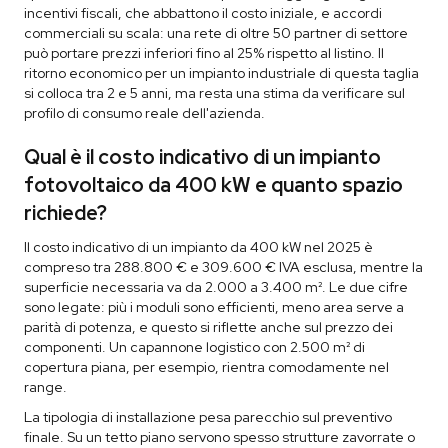
incentivi fiscali, che abbattono il costo iniziale, e accordi
commerciali su scala: una rete di oltre 50 partner di settore
può portare prezzi inferiori fino al 25% rispetto al listino. Il
ritorno economico per un impianto industriale di questa taglia
si colloca tra 2 e 5 anni, ma resta una stima da verificare sul
profilo di consumo reale dell'azienda.
Qual è il costo indicativo di un impianto
fotovoltaico da 400 kW e quanto spazio
richiede?
Il costo indicativo di un impianto da 400 kW nel 2025 è
compreso tra 288.800 € e 309.600 € IVA esclusa, mentre la
superficie necessaria va da 2.000 a 3.400 m². Le due cifre
sono legate: più i moduli sono efficienti, meno area serve a
parità di potenza, e questo si riflette anche sul prezzo dei
componenti. Un capannone logistico con 2.500 m² di
copertura piana, per esempio, rientra comodamente nel
range.
La tipologia di installazione pesa parecchio sul preventivo
finale. Su un tetto piano servono spesso strutture zavorrate o