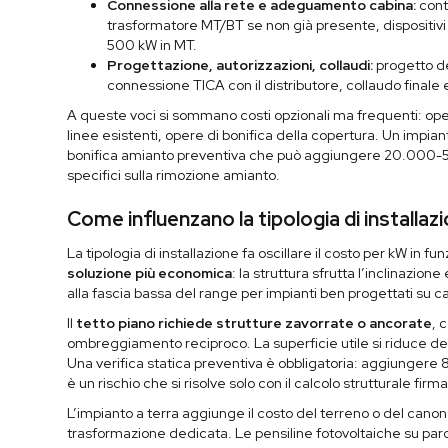
Connessione alla rete e adeguamento cabina:
cont
trasformatore MT/BT se non già presente, dispositiv
500 kW in MT.
Progettazione, autorizzazioni, collaudi:
progetto def
connessione TICA con il distributore, collaudo final
A queste voci si sommano costi opzionali ma frequenti: ope
linee esistenti, opere di bonifica della copertura. Un impi
bonifica amianto preventiva che può aggiungere 20.000-50.
specifici sulla rimozione amianto.
Come influenzano la tipologia di installazio
La tipologia di installazione fa oscillare il costo per kW in 
soluzione più economica
: la struttura sfrutta l’inclinazione
alla fascia bassa del range per impianti ben progettati su 
Il
tetto piano richiede strutture zavorrate o ancorate
, 
ombreggiamento reciproco. La superficie utile si riduce del
Una verifica statica preventiva è obbligatoria: aggiungere 
è un rischio che si risolve solo con il calcolo strutturale fir
L’impianto a terra aggiunge il costo del terreno o del canone
trasformazione dedicata. Le pensiline fotovoltaiche su parc