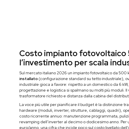
Costo impianto fotovoltaic
l’investimento per scala indus
Sul mercato italiano 2026 un impianto fotovoltaico da 500 k
installato
(configurazione standard su tetto industriale), 
industriale gioca a favore: rispetto a un domestico da 6 kW, d
progettazione e logistica si spalmano su molti più moduli. Il
trasformatore richiesto e distanza dalla cabina del distribu
La voce più utile per pianificare il budget è la distinzione t
hardware (moduli, inverter, strutture, cablaggi, quadri), ope
costo ricorrente annuo: manutenzione programmata, pulizia
revamping dell’inverter al decimo o dodicesimo anno. Per 
euro/anno, una cifra che incide poco sul costo livellato dell’e