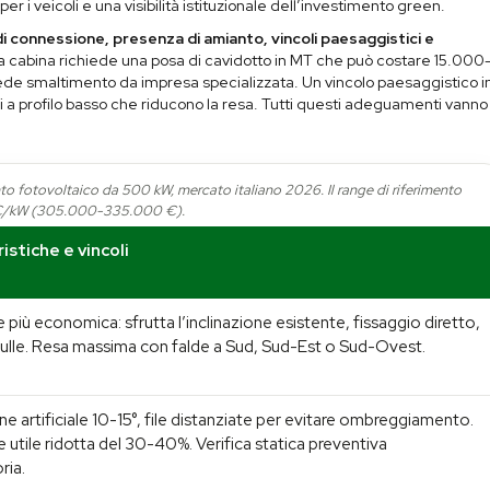
r i veicoli e una visibilità istituzionale dell’investimento green.
i connessione, presenza di amianto, vincoli paesaggistici e
a cabina richiede una posa di cavidotto in MT che può costare 15.000
de smaltimento da impresa specializzata. Un vincolo paesaggistico i
i a profilo basso che riducono la resa. Tutti questi adeguamenti vanno
anto fotovoltaico da 500 kW, mercato italiano 2026. Il range di riferimento
70 €/kW (305.000-335.000 €).
istiche e vincoli
 più economica: sfrutta l’inclinazione esistente, fissaggio diretto,
ulle. Resa massima con falde a Sud, Sud-Est o Sud-Ovest.
one artificiale 10-15°, file distanziate per evitare ombreggiamento.
e utile ridotta del 30-40%. Verifica statica preventiva
ria.