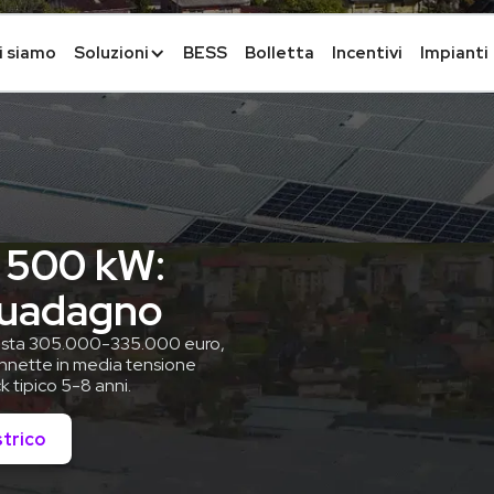
i siamo
Soluzioni
BESS
Bolletta
Incentivi
Impianti
o 500 kW:
guadagno
costa 305.000-335.000 euro,
nnette in media tensione
 tipico 5-8 anni.
strico