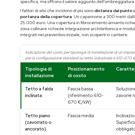
specifica, ma offrono il valore aggiunto dell’ombreggiatura pe
I fattori di sito che incidono di più sono
distanza dal punto d
portanza della copertura
. Un capannone a 300 metri dall
25.000 euro. Una copertura in fibrocemento amianto richie
zona collinare richiede integrazione architettonica e modul
integrati nel preventivo iniziale, non scoperti in cantiere.
Indicazione del costo per tipologia di installazione di un impi
per la configurazione standard su tetto industriale è 610-6
Tipologia di
Posizionamento
Caratter
installazione
di costo
Tetto a falda
Fascia bassa
Soluzione
inclinata
(riferimento 610-
zavorre n
670 €/kW)
Tetto piano
Fascia media
Inclinazi
(zavorrato o
Superfici
ancorato)
obbligato