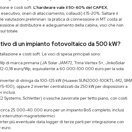
ione e costi soft.
L’hardware vale il 50-60% del CAPEX
,
o esecutivo, oneri di allacciamento, collaudi) il 15-20%. Saltare il
e valutazioni preliminari: la pratica di connessione in MT costa al
nessione al distributore e adeguamento della cabina, voci che non
ul totale.
tivo di un impianto fotovoltaico da 500 kW?
llazione e costi soft. Le voci di spesa principali sono:
p di marca primaria (JA Solar JAM72, Trina Vertex S+, JinkoSolar
 0,12-0,18 euro/Wp, equivalente a 60.000-100.000 euro per la sola
 inverter di stringa da 100-125 kW (Huawei SUN2000-100KTL-M2, SM
00), oppure 2 inverter centralizzati da 250 kW per disposizioni a
 inclusi.
 (K2 Systems, Schletter) o vasche zavorrate per tetto piano, con costi
circa 25.000-40.000 euro per un impianto BoS completo, inclusi
e interruttori magnetotermici.
erter più eventuale data logger di terze parti per integrazione con
 euro.