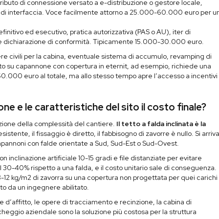
ributo di connessione versato a e-distribuzione o gestore locale,
i di interfaccia. Voce facilmente attorno a 25.000-60.000 euro per u
initivo ed esecutivo, pratica autorizzativa (PAS o AU), iter di
e e dichiarazione di conformità. Tipicamente 15.000-30.000 euro.
re civili per la cabina, eventuale sistema di accumulo, revamping di
anto su capannone con copertura in eternit, ad esempio, richiede una
000 euro al totale, ma allo stesso tempo apre l’accesso a incentivi
ne e le caratteristiche del sito il costo finale?
funzione della complessità del cantiere.
Il tetto a falda inclinata è la
 esistente, il fissaggio è diretto, il fabbisogno di zavorre è nullo. Si arriv
capannoni con falde orientate a Sud, Sud-Est o Sud-Ovest.
con inclinazione artificiale 10-15 gradi e file distanziate per evitare
 30-40% rispetto a una falda, e il costo unitario sale di conseguenza.
8-12 kg/m2 di zavorra su una copertura non progettata per quei carichi
mato da un ingegnere abilitato.
 d’affitto, le opere di tracciamento e recinzione, la cabina di
heggio aziendale sono la soluzione più costosa per la struttura