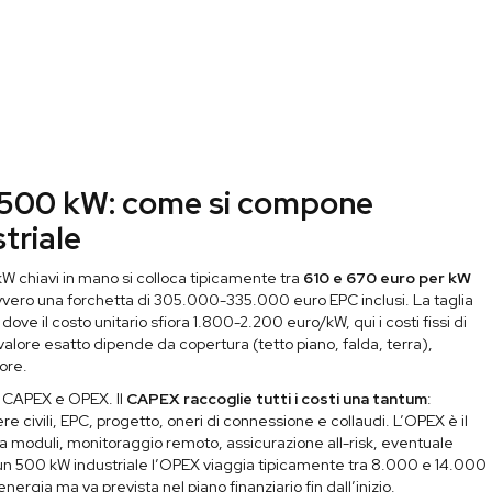
o 500 kW: come si compone
triale
W chiavi in mano si colloca tipicamente tra
610 e 670 euro per kW
ovvero una forchetta di 305.000-335.000 euro EPC inclusi. La taglia
ove il costo unitario sfiora 1.800-2.200 euro/kW, qui i costi fissi di
 valore esatto dipende da copertura (tetto piano, falda, terra),
tore.
ra CAPEX e OPEX. Il
CAPEX raccoglie tutti i costi una tantum
:
re civili, EPC, progetto, oneri di connessione e collaudi. L’OPEX è il
 moduli, monitoraggio remoto, assicurazione all-risk, eventuale
un 500 kW industriale l’OPEX viaggia tipicamente tra 8.000 e 14.000
nergia ma va prevista nel piano finanziario fin dall’inizio.