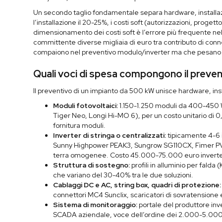
Un secondo taglio fondamentale separa hardware, installaz
l’installazione il 20-25%, i costi soft (autorizzazioni, progett
dimensionamento dei costi soft è l’errore più frequente nell
committente diverse migliaia di euro tra contributo di con
compaiono nel preventivo modulo/inverter ma che pesano s
Quali voci di spesa compongono il preven
Il preventivo di un impianto da 500 kW unisce hardware, insta
Moduli fotovoltaici:
1.150-1.250 moduli da 400-450 W
Tiger Neo, Longi Hi-MO 6), per un costo unitario di
fornitura moduli.
Inverter di stringa o centralizzati:
tipicamente 4-6
Sunny Highpower PEAK3, Sungrow SG110CX, Fimer PVS-1
terra omogenee. Costo 45.000-75.000 euro inverter
Struttura di sostegno:
profili in alluminio per falda
che variano del 30-40% tra le due soluzioni.
Cablaggi DC e AC, string box, quadri di protezione:
connettori MC4 Sunclix, scaricatori di sovratensione 
Sistema di monitoraggio:
portale del produttore inv
SCADA aziendale, voce dell’ordine dei 2.000-5.000