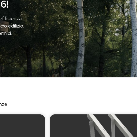
6!
 efficienza
ro edilizio,
rmici.
enze