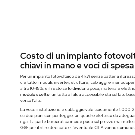
Costo di un impianto fotovo
chiavi in mano e voci di spesa
Per un impianto fotovoltaico da 4 kW senza batteria il prezz
c’è tutto: moduli, inverter, strutture, cablaggi e manodopera
altro 10-15%, e il resto se lo dividono posa, materiale elettr
modulo scelto
: un tetto a falda accessibile sta sul lato ba
verso l’alto.
La voce installazione e cablaggio vale tipicamente 1.000-2
su due piani con ponteggio, un quadro elettrico da adeguare
riga. La parte burocratica incide poco sul prezzo ma molto s
GSE per il ritiro dedicato e l’eventuale CILA vanno comun