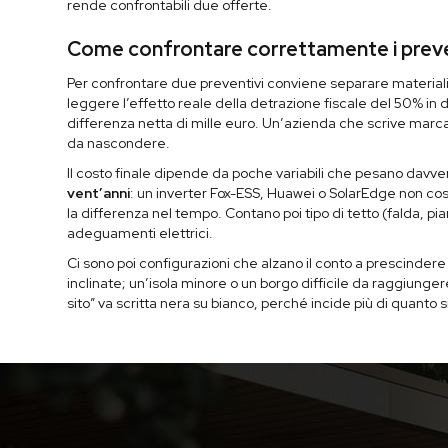
rende confrontabili due offerte.
Come confrontare correttamente i prevent
Per confrontare due preventivi conviene separare material
leggere l’effetto reale della detrazione fiscale del 50% in
differenza netta di mille euro. Un’azienda che scrive marca 
da nascondere.
Il costo finale dipende da poche variabili che pesano davve
vent’anni
: un inverter Fox-ESS, Huawei o SolarEdge non co
la differenza nel tempo. Contano poi tipo di tetto (falda, pi
adeguamenti elettrici.
Ci sono poi configurazioni che alzano il conto a prescindere 
inclinate; un’isola minore o un borgo difficile da raggiungere
sito” va scritta nera su bianco, perché incide più di quanto s