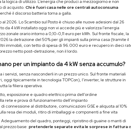
 logica di utilizzo. L’energia che produci a mezzogiorno e non
o di acquisto.
Chi è fuori casa nelle ore centrali autoconsuma
perché il discorso batteria torna a galla.
 al 2026. Lo Scambio sul Posto è chiuso alle nuove adesioni dal 26
da 4 kW installato oggi non vi accede più e valorizza l’energia
o zonale orario intorno a 0,10-0,11 euro per kWh. Sul fronte fiscale, la
26 la detrazione del 50% per gli impianti sulla prima casa (tramite il
ltri immobili, con tetto di spesa di 96.000 euro e recupero in dieci rat
l prezzo netto post-detrazione, non il lordo.
in mano per un impianto da 4 kW senza accumulo?
ia i servizi, senza nasconderli in un prezzo unico. Sul fronte materiali
ri, oggi tipicamente in tecnologia TOPCon), l’inverter, le strutture in
utta la filiera operativa.
etto, esposizione e quadro elettrico prima dell’ordine
a rete e prova di funzionamento dell’impianto
i connessione al distributore, comunicazioni GSE e aliquota al 10%
ulla resa dei moduli, ritiro di imballaggi e componenti a fine vita
Adeguamento del quadro, ponteggi, ripristino di guaine o manti di
al prezzo base:
pretenderle separate evita le sorprese in fattura