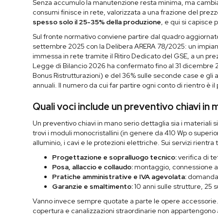
Senza accumulo la manutenzione resta minima, ma cambia la
consumi finisce in rete, valorizzata a una frazione del prezz
spesso solo il 25-35% della produzione
, e qui si capisce 
Sul fronte normativo conviene partire dal quadro aggiornato
settembre 2025 con la Delibera ARERA 78/2025: un impianto 
immessa in rete tramite il Ritiro Dedicato del GSE, a un prezz
Legge di Bilancio 2026 ha confermato fino al 31 dicembre 20
Bonus Ristrutturazioni) e del 36% sulle seconde case e gli a
annuali. Il numero da cui far partire ogni conto di rientro è i
Quali voci include un preventivo chiavi 
Un preventivo chiavi in mano serio dettaglia sia i materiali s
trovi i moduli monocristallini (in genere da 410 Wp o superio
alluminio, i cavi e le protezioni elettriche. Sui servizi rientra t
Progettazione e sopralluogo tecnico:
verifica di t
Posa, allaccio e collaudo:
montaggio, connessione all
Pratiche amministrative e IVA agevolata:
domanda d
Garanzie e smaltimento:
10 anni sulle strutture, 25 s
Vanno invece sempre quotate a parte le opere accessorie. 
copertura e canalizzazioni straordinarie non appartengono 