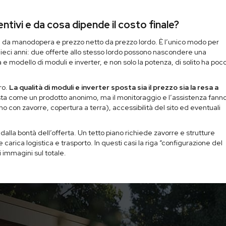
ivi e da cosa dipende il costo finale?
i da manodopera e prezzo netto da prezzo lordo. È l’unico modo per
 dieci anni: due offerte allo stesso lordo possono nascondere una
e modello di moduli e inverter, e non solo la potenza, di solito ha poc
ro.
La qualità di moduli e inverter sposta sia il prezzo sia la resa a
sta come un prodotto anonimo, ma il monitoraggio e l’assistenza fann
ano con zavorre, copertura a terra), accessibilità del sito ed eventuali
dalla bontà dell’offerta. Un tetto piano richiede zavorre e strutture
 carica logistica e trasporto. In questi casi la riga “configurazione del
i immagini sul totale.