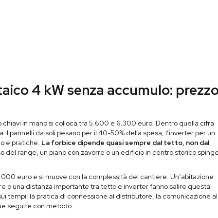
ltaico 4 kW senza accumulo: prezz
o chiavi in mano si colloca tra 5.600 e 6.300 euro. Dentro quella cifra
. I pannelli da soli pesano per il 40-50% della spesa, l’inverter per un
ico e pratiche.
La forbice dipende quasi sempre dal tetto, non dal
sso del range, un piano con zavorre o un edificio in centro storico sping
.000 euro e si muove con la complessità del cantiere. Un’abitazione
 o una distanza importante tra tetto e inverter fanno salire questa
ui tempi: la pratica di connessione al distributore, la comunicazione al
que seguite con metodo.