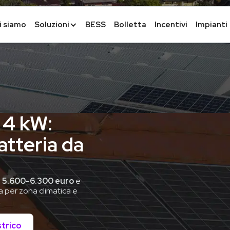
i siamo
Soluzioni
BESS
Bolletta
Incentivi
Impianti
 4 kW:
atteria da
a
5.600-6.300 euro
e
a per zona climatica e
.
strico