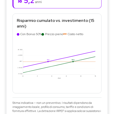
≈ 5,2
anni
Risparmio cumulato vs. investimento (15
anni)
Con Bonus 50%
Prezzo pieno
Costo netto
-8.100
-4.100
≈5a
≈10a
-187
3.800
7.700
0
3
6
9
12
15
Anni
Stima indicativa — non un preventivo. I risultati dipendono da
irraggiamento locale, profilo di consumo, tariffe e condizioni di
fornitura effettive. La detrazione IRPEF si applica solo se sussistono i