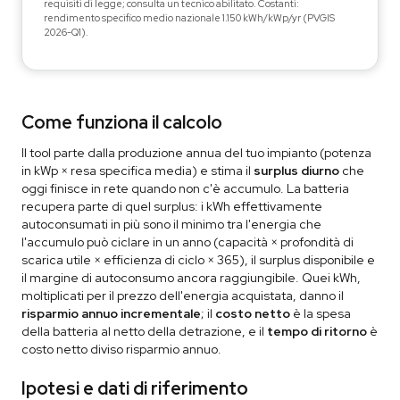
requisiti di legge; consulta un tecnico abilitato. Costanti:
rendimento specifico medio nazionale 1.150 kWh/kWp/yr (PVGIS
2026-Q1).
Come funziona il calcolo
Il tool parte dalla produzione annua del tuo impianto (potenza
in kWp × resa specifica media) e stima il
surplus diurno
che
oggi finisce in rete quando non c'è accumulo. La batteria
recupera parte di quel surplus: i kWh effettivamente
autoconsumati in più sono il minimo tra l'energia che
l'accumulo può ciclare in un anno (capacità × profondità di
scarica utile × efficienza di ciclo × 365), il surplus disponibile e
il margine di autoconsumo ancora raggiungibile. Quei kWh,
moltiplicati per il prezzo dell'energia acquistata, danno il
risparmio annuo incrementale
; il
costo netto
è la spesa
della batteria al netto della detrazione, e il
tempo di ritorno
è
costo netto diviso risparmio annuo.
Ipotesi e dati di riferimento