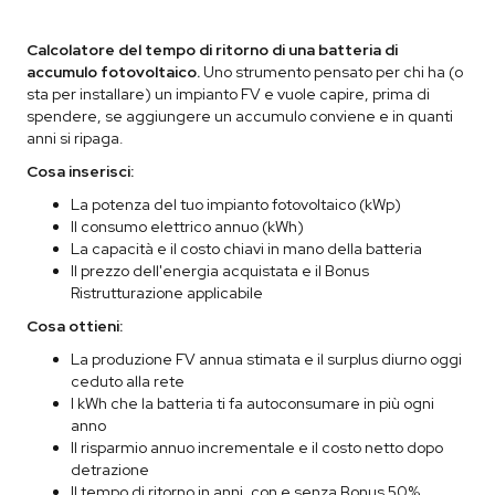
Calcolatore del tempo di ritorno di una batteria di
accumulo fotovoltaico.
Uno strumento pensato per chi ha (o
sta per installare) un impianto FV e vuole capire, prima di
spendere, se aggiungere un accumulo conviene e in quanti
anni si ripaga.
Cosa inserisci:
La potenza del tuo impianto fotovoltaico (kWp)
Il consumo elettrico annuo (kWh)
La capacità e il costo chiavi in mano della batteria
Il prezzo dell'energia acquistata e il Bonus
Ristrutturazione applicabile
Cosa ottieni:
La produzione FV annua stimata e il surplus diurno oggi
ceduto alla rete
I kWh che la batteria ti fa autoconsumare in più ogni
anno
Il risparmio annuo incrementale e il costo netto dopo
detrazione
Il tempo di ritorno in anni, con e senza Bonus 50%