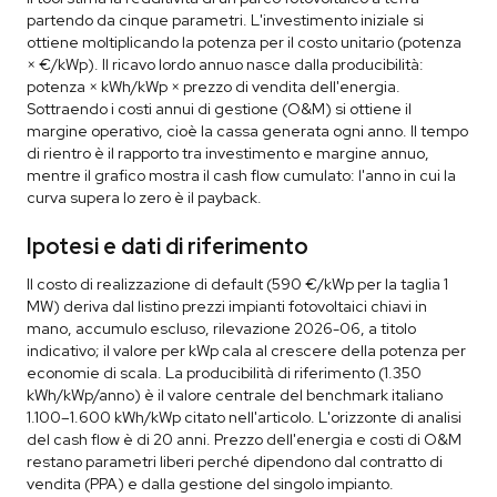
partendo da cinque parametri. L'investimento iniziale si
ottiene moltiplicando la potenza per il costo unitario (potenza
× €/kWp). Il ricavo lordo annuo nasce dalla producibilità:
potenza × kWh/kWp × prezzo di vendita dell'energia.
Sottraendo i costi annui di gestione (O&M) si ottiene il
margine operativo, cioè la cassa generata ogni anno. Il tempo
di rientro è il rapporto tra investimento e margine annuo,
mentre il grafico mostra il cash flow cumulato: l'anno in cui la
curva supera lo zero è il payback.
Ipotesi e dati di riferimento
Il costo di realizzazione di default (590 €/kWp per la taglia 1
MW) deriva dal listino prezzi impianti fotovoltaici chiavi in
mano, accumulo escluso, rilevazione 2026-06, a titolo
indicativo; il valore per kWp cala al crescere della potenza per
economie di scala. La producibilità di riferimento (1.350
kWh/kWp/anno) è il valore centrale del benchmark italiano
1.100–1.600 kWh/kWp citato nell'articolo. L'orizzonte di analisi
del cash flow è di 20 anni. Prezzo dell'energia e costi di O&M
restano parametri liberi perché dipendono dal contratto di
vendita (PPA) e dalla gestione del singolo impianto.