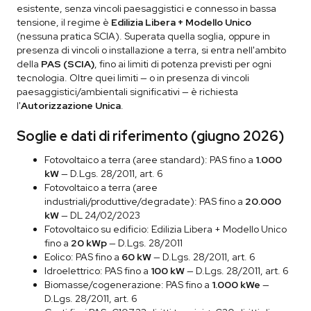
esistente, senza vincoli paesaggistici e connesso in bassa
tensione, il regime è
Edilizia Libera + Modello Unico
(nessuna pratica SCIA). Superata quella soglia, oppure in
presenza di vincoli o installazione a terra, si entra nell'ambito
della
PAS (SCIA)
, fino ai limiti di potenza previsti per ogni
tecnologia. Oltre quei limiti — o in presenza di vincoli
paesaggistici/ambientali significativi — è richiesta
l'
Autorizzazione Unica
.
Soglie e dati di riferimento (giugno 2026)
Fotovoltaico a terra (aree standard): PAS fino a
1.000
kW
— D.Lgs. 28/2011, art. 6
Fotovoltaico a terra (aree
industriali/produttive/degradate): PAS fino a
20.000
kW
— DL 24/02/2023
Fotovoltaico su edificio: Edilizia Libera + Modello Unico
fino a
20 kWp
— D.Lgs. 28/2011
Eolico: PAS fino a
60 kW
— D.Lgs. 28/2011, art. 6
Idroelettrico: PAS fino a
100 kW
— D.Lgs. 28/2011, art. 6
Biomasse/cogenerazione: PAS fino a
1.000 kWe
—
D.Lgs. 28/2011, art. 6