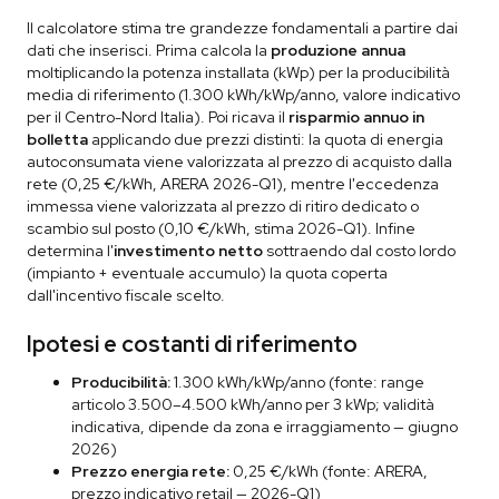
Il calcolatore stima tre grandezze fondamentali a partire dai
dati che inserisci. Prima calcola la
produzione annua
moltiplicando la potenza installata (kWp) per la producibilità
media di riferimento (1.300 kWh/kWp/anno, valore indicativo
per il Centro-Nord Italia). Poi ricava il
risparmio annuo in
bolletta
applicando due prezzi distinti: la quota di energia
autoconsumata viene valorizzata al prezzo di acquisto dalla
rete (0,25 €/kWh, ARERA 2026-Q1), mentre l'eccedenza
immessa viene valorizzata al prezzo di ritiro dedicato o
scambio sul posto (0,10 €/kWh, stima 2026-Q1). Infine
determina l'
investimento netto
sottraendo dal costo lordo
(impianto + eventuale accumulo) la quota coperta
dall'incentivo fiscale scelto.
Ipotesi e costanti di riferimento
Producibilità:
1.300 kWh/kWp/anno (fonte: range
articolo 3.500–4.500 kWh/anno per 3 kWp; validità
indicativa, dipende da zona e irraggiamento — giugno
2026)
Prezzo energia rete:
0,25 €/kWh (fonte: ARERA,
prezzo indicativo retail — 2026-Q1)