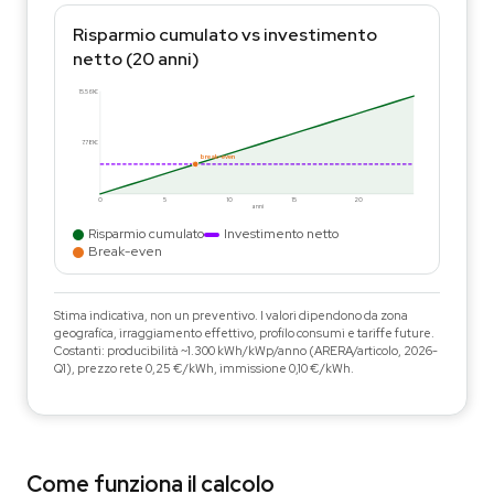
Risparmio cumulato vs investimento
netto (20 anni)
15.561€
7.781€
break-even
0
5
10
15
20
anni
Risparmio cumulato
Investimento netto
Break-even
Stima indicativa, non un preventivo. I valori dipendono da zona
geografica, irraggiamento effettivo, profilo consumi e tariffe future.
Costanti: producibilità ~1.300 kWh/kWp/anno (ARERA/articolo, 2026-
Q1), prezzo rete 0,25 €/kWh, immissione 0,10 €/kWh.
Come funziona il calcolo