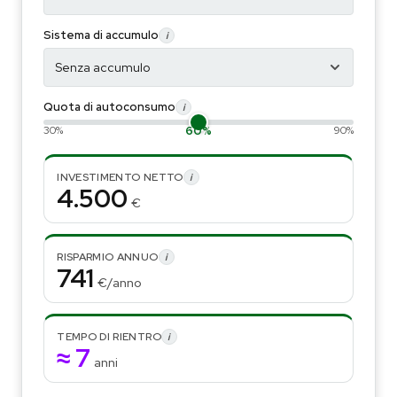
Sistema di accumulo
i
Quota di autoconsumo
i
30%
60%
90%
INVESTIMENTO NETTO
i
4.500
€
RISPARMIO ANNUO
i
741
€/anno
TEMPO DI RIENTRO
i
≈ 7
anni