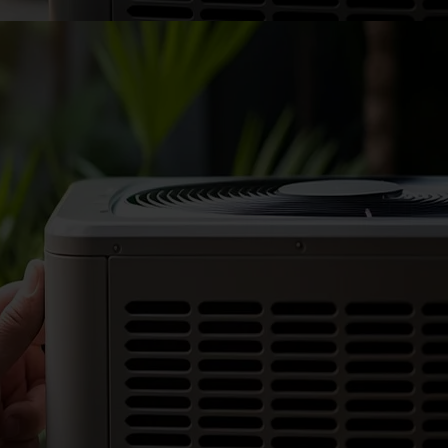
di calore, solare termico, sistemi ibridi, integrazioni).
4. Coordinamento fornitori e installazione
Gestiamo il rapporto con installatori e fornitori,
assicurandoci che le soluzioni adottate siano conformi
alla documentazione richiesta dal GSE.
5. Gestione della pratica GSE
Predisponiamo la documentazione seguendo l’iter fino
all’istruttoria e alla validazione dell’incentivo.