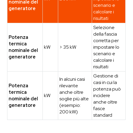
nominale del
scenario e
generatore
calcolare i
risultati
Selezione
della fascia
Potenza
corretta per
termica
kW
> 35 kW
impostare lo
nominale del
scenario e
generatore
calcolare i
risultati
Gestione di
In alcuni casi
casi in cui la
Potenza
rilevante
potenza può
termica
anche oltre
kW
incidere
nominale del
soglie più alte
anche oltre
generatore
(esempio:
fasce
200 kW)
standard