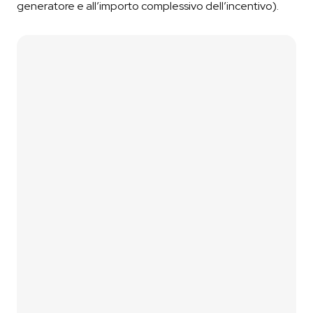
generatore e all’importo complessivo dell’incentivo).
Contattaci
Vai al Simulatore
01
Lascia i tuoi contatti
Compila il form di contatto oppure utilizza il nostro
simulatore fotovoltaico
per una prima stima
immediata.
02
Analizziamo le tue esigenze
Ti contattiamo p
er
un breve confronto
così da