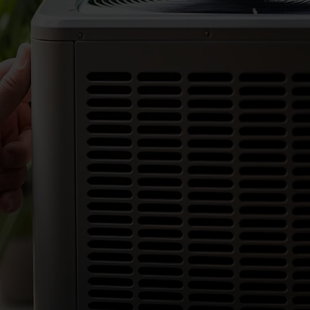
1. Analisi preliminare di ammissibilità
Verifichiamo se l’intervento proposto rispetta i requisiti
tecnici e normativi del Conto Termico 3.0.
2. Simulazione tecnico-economica
Elaboriamo una stima dettagliata dell’incentivo
ottenibile, dei risparmi energetici e dei benefici
economici.
3. Progettazione tecnica dell’intervento
Coordiniamo la progettazione degli interventi (pompe