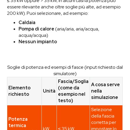
≤ 35 kW oppure > 35 kW; in alcuni casi la potenza può
essere rilevante anche oltre soglie più alte, ad esempio
200 kW). Puoi selezionare, ad esempio:
Caldaia
Pompa di calore
(aria/aria, aria/acqua,
acqua/acqua)
Nessun impianto
Soglie di potenza ed esempi di fasce (input richiesto dal
simulatore)
Fascia/Soglia
A cosa serve
Elemento
(come da
Unità
nella
richiesto
esempio nel
simulazione
testo)
Selezione
della fascia
Potenza
corretta per
termica
kW
≤ 35 kW
impostare lo