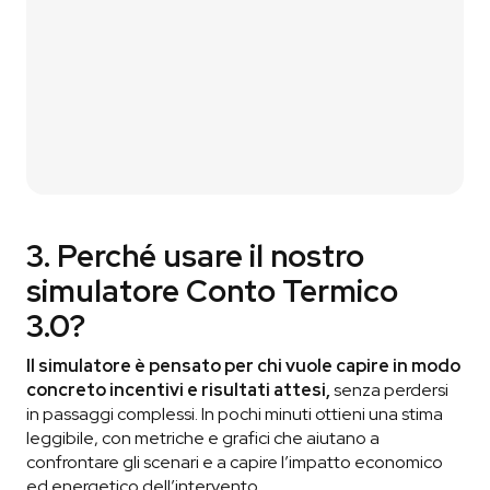
capire davvero di cosa hai bisogno.
03
Ricevi il Preventivo
Ti condividiamo il preventivo
in modo che tu
possa vautare la nostra proposta.
3. Perché usare il nostro
simulatore Conto Termico
3.0?
Il simulatore è pensato per chi vuole capire in modo
concreto incentivi e risultati attesi,
senza perdersi
in passaggi complessi. In pochi minuti ottieni una stima
leggibile, con metriche e grafici che aiutano a
confrontare gli scenari e a capire l’impatto economico
ed energetico dell’intervento.