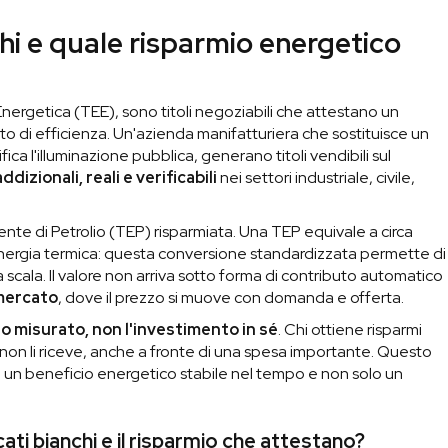
nchi e quale risparmio energetico
a Energetica (TEE), sono titoli negoziabili che attestano un
to di efficienza. Un'azienda manifatturiera che sostituisce un
a l'illuminazione pubblica, generano titoli vendibili sul
ddizionali, reali e verificabili
nei settori industriale, civile,
nte di Petrolio (TEP) risparmiata. Una TEP equivale a circa
energia termica: questa conversione standardizzata permette di
a scala. Il valore non arriva sotto forma di contributo automatico
 mercato
, dove il prezzo si muove con domanda e offerta.
mio misurato, non l'investimento in sé
. Chi ottiene risparmi
li non li riceve, anche a fronte di una spesa importante. Questo
o un beneficio energetico stabile nel tempo e non solo un
cati bianchi e il risparmio che attestano?