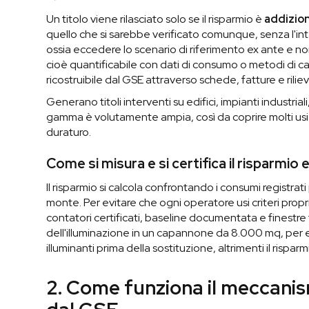
Un titolo viene rilasciato solo se il risparmio è
addizion
quello che si sarebbe verificato comunque, senza l'in
ossia eccedere lo scenario di riferimento ex ante e n
cioè quantificabile con dati di consumo o metodi di cal
ricostruibile dal GSE attraverso schede, fatture e rilievi
Generano titoli interventi su edifici, impianti industrial
gamma è volutamente ampia, così da coprire molti usi f
duraturo.
Come si misura e si certifica il risparmio
Il risparmio si calcola confrontando i consumi registrat
monte. Per evitare che ogni operatore usi criteri propr
contatori certificati, baseline documentata e finestre 
dell'illuminazione in un capannone da 8.000 mq, per 
illuminanti prima della sostituzione, altrimenti il rispar
2. Come funziona il meccanism