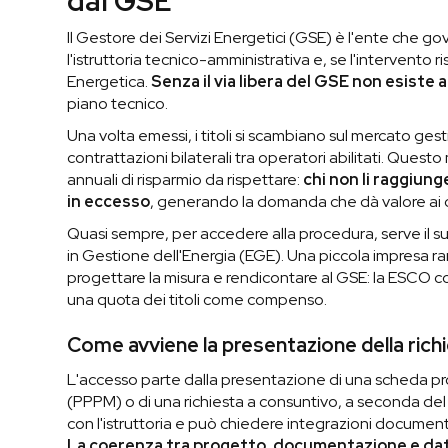
dal GSE
Il Gestore dei Servizi Energetici (GSE) è l'ente che go
l'istruttoria tecnico-amministrativa e, se l'intervento rispe
Energetica.
Senza il via libera del GSE non esiste 
piano tecnico.
Una volta emessi, i titoli si scambiano sul mercato ge
contrattazioni bilaterali tra operatori abilitati. Quest
annuali di risparmio da rispettare:
chi non li raggiung
in eccesso
, generando la domanda che dà valore ai ce
Quasi sempre, per accedere alla procedura, serve il
in Gestione dell'Energia (EGE). Una piccola impresa r
progettare la misura e rendicontare al GSE: la ESCO c
una quota dei titoli come compenso.
Come avviene la presentazione della richie
L'accesso parte dalla presentazione di una scheda pr
(PPPM) o di una richiesta a consuntivo, a seconda del t
con l'istruttoria e può chiedere integrazioni documentali; s
La coerenza tra progetto, documentazione e dati d