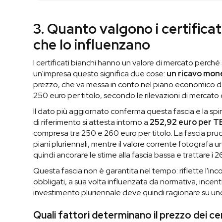
3. Quanto valgono i certificat
che lo influenzano
I certificati bianchi hanno un valore di mercato perché 
un'impresa questo significa due cose:
un ricavo mone
prezzo, che va messa in conto nel piano economico dell
250 euro per titolo, secondo le rilevazioni di mercato d
Il dato più aggiornato conferma questa fascia e la spin
di riferimento si attesta intorno a
252,92 euro per T
compresa tra 250 e 260 euro per titolo. La fascia pru
piani pluriennali, mentre il valore corrente fotografa
quindi ancorare le stime alla fascia bassa e trattare 
Questa fascia non è garantita nel tempo: riflette l'incon
obbligati, a sua volta influenzata da normativa, incenti
investimento pluriennale deve quindi ragionare su un
Quali fattori determinano il prezzo dei cer