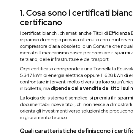
1. Cosa sono i certificati bia
certificano
I certificati bianchi, chiamati anche Titoli di Efficienz
risparmio di energia primaria ottenuto con un interven
compressore d'aria obsoleto, o un Comune che riqualific
mercato. Il meccanismo nasce per premiare
risparmi a
terziario, delle infrastrutture e dei trasporti.
Ogni certificato corrisponde a una Tonnellata Equivale
5.347 kWh di energia elettrica oppure 11.628 kWh di 
confrontare interventi molto diversi tra loro su un'unic
in bolletta, ma
dipende dalla vendita dei titoli sul
La logica del sistema è semplice:
si premia il rispar
documentabili riceve titoli, chi non riesce a dimostrar
orienta gli investimenti verso soluzioni che producon
miglioramento teorico.
Quali caratteristiche definiscono i certifi