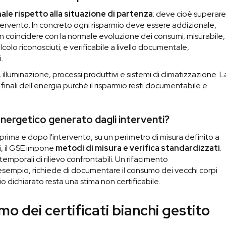
ale rispetto alla situazione di partenza
: deve cioè superar
tervento. In concreto ogni risparmio deve essere addizionale,
on coincidere con la normale evoluzione dei consumi; misurabile,
colo riconosciuti; e verificabile a livello documentale,
.
i, illuminazione, processi produttivi e sistemi di climatizzazione. L
inali dell'energia purché il risparmio resti documentabile e
 energetico generato dagli interventi?
i prima e dopo l'intervento, su un perimetro di misura definito a
i, il GSE impone
metodi di misura e verifica standardizzati
:
temporali di rilievo confrontabili. Un rifacimento
esempio, richiede di documentare il consumo dei vecchi corpi
mio dichiarato resta una stima non certificabile.
o dei certificati bianchi gestito