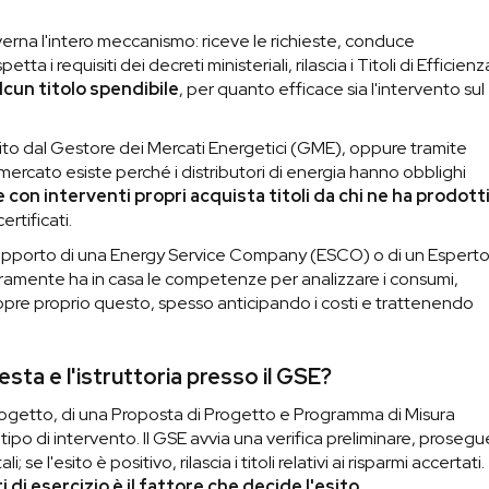
verna l'intero meccanismo: riceve le richieste, conduce
tta i requisiti dei decreti ministeriali, rilascia i Titoli di Efficienz
alcun titolo spendibile
, per quanto efficace sia l'intervento sul
stito dal Gestore dei Mercati Energetici (GME), oppure tramite
o mercato esiste perché i distributori di energia hanno obblighi
e con interventi propri acquista titoli da chi ne ha prodott
rtificati.
 supporto di una Energy Service Company (ESCO) o di un Espert
aramente ha in casa le competenze per analizzare i consumi,
opre proprio questo, spesso anticipando i costi e trattenendo
sta e l'istruttoria presso il GSE?
ogetto, di una Proposta di Progetto e Programma di Misura
ipo di intervento. Il GSE avvia una verifica preliminare, prosegu
e l'esito è positivo, rilascia i titoli relativi ai risparmi accertati.
i esercizio è il fattore che decide l'esito
.