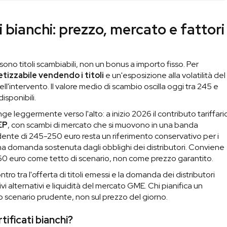
i bianchi: prezzo, mercato e fattori
sono titoli scambiabili, non un bonus a importo fisso. Per
tizzabile vendendo i titoli
e un'esposizione alla volatilità del
'intervento. Il valore medio di scambio oscilla oggi tra 245 e
isponibili.
ge leggermente verso l'alto: a inizio 2026 il contributo tariffari
EP
, con scambi di mercato che si muovono in una banda
dente di 245-250 euro resta un riferimento conservativo per i
 una domanda sostenuta dagli obblighi dei distributori. Conviene
i 260 euro come tetto di scenario, non come prezzo garantito.
tro tra l'offerta di titoli emessi e la domanda dei distributori
vi alternativi e liquidità del mercato GME. Chi pianifica un
o scenario prudente, non sul prezzo del giorno.
tificati bianchi?