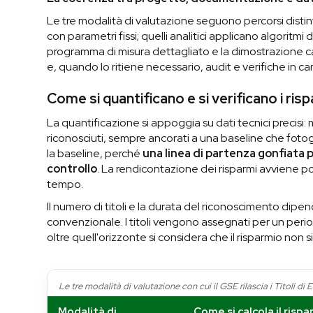
Le tre modalità di valutazione seguono percorsi disti
con parametri fissi; quelli analitici applicano algoritmi
programma di misura dettagliato e la dimostrazione ca
e, quando lo ritiene necessario, audit e verifiche in c
Come si quantificano e si verificano i rispa
La quantificazione si appoggia su dati tecnici precisi: 
riconosciuti, sempre ancorati a una baseline che fotog
la baseline, perché
una linea di partenza gonfiata 
controllo
. La rendicontazione dei risparmi avviene p
tempo.
Il numero di titoli e la durata del riconoscimento dipen
convenzionale. I titoli vengono assegnati per un perio
oltre quell'orizzonte si considera che il risparmio non si
Le tre modalità di valutazione con cui il GSE rilascia i Titoli di 
Modalità di
Come si calcola il risp