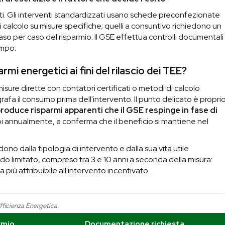
nti. Gli interventi standardizzati usano schede preconfezionate
 di calcolo su misure specifiche; quelli a consuntivo richiedono un
so per caso del risparmio. Il GSE effettua controlli documentali
ampo.
rmi energetici ai fini del rilascio dei TEE?
misure dirette con contatori certificati o metodi di calcolo
rafa il consumo prima dell'intervento. Il punto delicato è propri
produce risparmi apparenti che il GSE respinge in fase di
oi annualmente, a conferma che il beneficio si mantiene nel
dono dalla tipologia di intervento e dalla sua vita utile
do limitato, compreso tra 3 e 10 anni a seconda della misura:
a più attribuibile all'intervento incentivato.
Efficienza Energetica.
armio
Documentazione richiesta