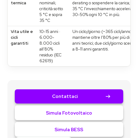
termica
nominali;
derating o sospendere la carica; sop
criticità sotto
35 °C l'invecchiamento accelera de
5 °C e sopra
30-50% ogni 10 °C in più.
35 °C
Vita utile e
10-15 anni ·
Un ciclo/giorno (~365 cicli/anno)
cicli
6.000-
mantiene oltre l'80% per più di 18
garantiti
8.000 cicli
anni teorici; due cicli/giorno scend
all'80%
a 8-11 anni garantiti.
residuo (IEC
62619)
Contattaci
Simula Fotovoltaico
Simula BESS