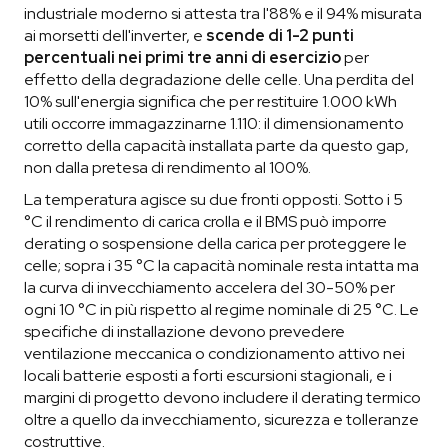
industriale moderno si attesta tra l'88% e il 94% misurata
ai morsetti dell'inverter, e
scende di 1-2 punti
percentuali nei primi tre anni di esercizio
per
effetto della degradazione delle celle. Una perdita del
10% sull'energia significa che per restituire 1.000 kWh
utili occorre immagazzinarne 1.110: il dimensionamento
corretto della capacità installata parte da questo gap,
non dalla pretesa di rendimento al 100%.
La temperatura agisce su due fronti opposti. Sotto i 5
°C il rendimento di carica crolla e il BMS può imporre
derating o sospensione della carica per proteggere le
celle; sopra i 35 °C la capacità nominale resta intatta ma
la curva di invecchiamento accelera del 30-50% per
ogni 10 °C in più rispetto al regime nominale di 25 °C. Le
specifiche di installazione devono prevedere
ventilazione meccanica o condizionamento attivo nei
locali batterie esposti a forti escursioni stagionali, e i
margini di progetto devono includere il derating termico
oltre a quello da invecchiamento, sicurezza e tolleranze
costruttive.