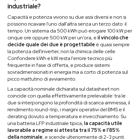
industriale?
Capacità e potenza vivono su due assi diversi e non si
possono ricavare l'uno dall'altra senza un terzo dato: il
tempo. Un sistema da 500 kWh può erogare 100 kW per
cinque ore oppure 500 kW per un'ora, e
il vincolo che
decide quale dei due è progettabile
è quasi sempre
la potenza dell'inverter, non la chimica delle celle.
Confondere kWh e kW resta l'errore tecnico più
frequente in fase di offerta, e produce sistemi
sovradimensionati in energia ma a corto di potenza sul
picco mattutino di avviamento.
La capacità nominale dichiarata sul datasheet non
coincide con quella effettivamente prelevabile: tra le
due si interpongono la profondità di scarica ammessa, il
rendimento round-trip, i margini operativi del BMS e il
derating dovuto a temperatura e invecchiamento. Su
una batteria LFP industriale tipica,
la capacità utile
lavorabile a regime si attesta tra il 75% e l'85%
della nominale
, e scende ulteriormente di 2-3 punti