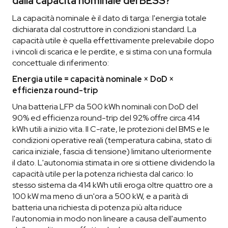
dalla capacità nominale del BESS?
La capacità nominale è il dato di targa: l'energia totale
dichiarata dal costruttore in condizioni standard. La
capacità utile è quella effettivamente prelevabile dopo
i vincoli di scarica e le perdite, e si stima con una formula
concettuale di riferimento:
Energia utile = capacità nominale × DoD ×
efficienza round-trip
Una batteria LFP da 500 kWh nominali con DoD del
90% ed efficienza round-trip del 92% offre circa 414
kWh utili a inizio vita. Il C-rate, le protezioni del BMS e le
condizioni operative reali (temperatura cabina, stato di
carica iniziale, fascia di tensione) limitano ulteriormente
il dato. L'autonomia stimata in ore si ottiene dividendo la
capacità utile per la potenza richiesta dal carico: lo
stesso sistema da 414 kWh utili eroga oltre quattro ore a
100 kW ma meno di un'ora a 500 kW, e a parità di
batteria una richiesta di potenza più alta riduce
l'autonomia in modo non lineare a causa dell'aumento