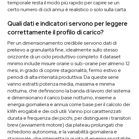
temporale resta il modo più rapido per capire se un
certo numero di cicli annui è realistico o solo sulla carta.
Quali dati e indicatori servono per leggere
correttamente il profilo di carico?
Per un dimensionamento credibile servono dati di
prelievo a granularità fine, idealmente sullo stesso
orizzonte di un ciclo produttivo completo. Il dataset
minimo include misure orarie o sub-orarie per almeno 12
mesi, in grado di coprire stagionalità, fermo estivo e
periodi di alta intensità produttiva. Da queste serie
vanno estratti potenza media, massima e minima
notturna, che definiscono la banda di lavoro del sistema
e dimensionano il carico base notturno, insieme a
energia giornaliera e annua come base per il calcolo dei
kWh erogabili e dei cicli utili. Vanno poi caratterizzati
durata e frequenza dei picchi, per distinguere i transitori
brevi (avviamenti motore) dai plateau prolungati che
richiedono autonomia, e la variabilità giornaliera e
stagionale, che intercetta la quota di energia spostabile