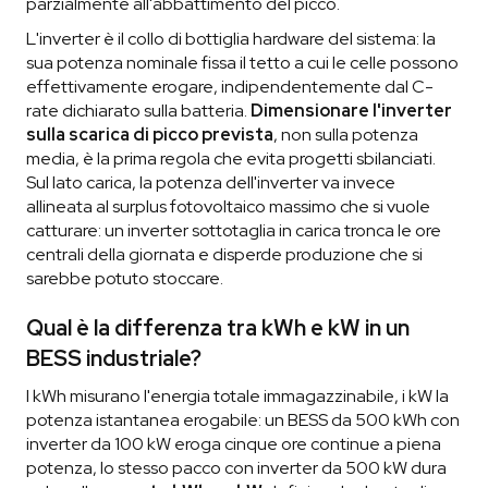
parzialmente all'abbattimento del picco.
L'inverter è il collo di bottiglia hardware del sistema: la
sua potenza nominale fissa il tetto a cui le celle possono
effettivamente erogare, indipendentemente dal C-
rate dichiarato sulla batteria.
Dimensionare l'inverter
sulla scarica di picco prevista
, non sulla potenza
media, è la prima regola che evita progetti sbilanciati.
Sul lato carica, la potenza dell'inverter va invece
allineata al surplus fotovoltaico massimo che si vuole
catturare: un inverter sottotaglia in carica tronca le ore
centrali della giornata e disperde produzione che si
sarebbe potuto stoccare.
Qual è la differenza tra kWh e kW in un
BESS industriale?
I kWh misurano l'energia totale immagazzinabile, i kW la
potenza istantanea erogabile: un BESS da 500 kWh con
inverter da 100 kW eroga cinque ore continue a piena
potenza, lo stesso pacco con inverter da 500 kW dura