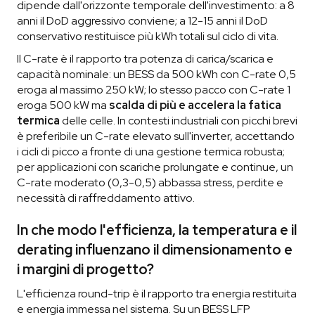
dipende dall'orizzonte temporale dell'investimento: a 8
anni il DoD aggressivo conviene; a 12-15 anni il DoD
conservativo restituisce più kWh totali sul ciclo di vita.
Il C-rate è il rapporto tra potenza di carica/scarica e
capacità nominale: un BESS da 500 kWh con C-rate 0,5
eroga al massimo 250 kW; lo stesso pacco con C-rate 1
eroga 500 kW ma
scalda di più e accelera la fatica
termica
delle celle. In contesti industriali con picchi brevi
è preferibile un C-rate elevato sull'inverter, accettando
i cicli di picco a fronte di una gestione termica robusta;
per applicazioni con scariche prolungate e continue, un
C-rate moderato (0,3-0,5) abbassa stress, perdite e
necessità di raffreddamento attivo.
In che modo l'efficienza, la temperatura e il
derating influenzano il dimensionamento e
i margini di progetto?
L'efficienza round-trip è il rapporto tra energia restituita
e energia immessa nel sistema. Su un BESS LFP