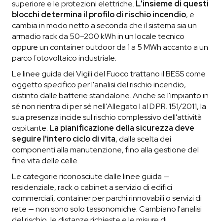
superiore e le protezioni elettriche.
L'insieme di questi
blocchi determina il profilo di rischio incendio
, e
cambia in modo netto a seconda che il sistema sia un
armadio rack da 50–200 kWh in un locale tecnico
oppure un container outdoor da 1 a 5 MWh accanto a un
parco fotovoltaico industriale.
Le linee guida dei Vigili del Fuoco trattano il BESS come
oggetto specifico per l'analisi del rischio incendio,
distinto dalle batterie standalone. Anche se l'impianto in
sé non rientra di per sé nell'Allegato I al D.P.R. 151/2011, la
sua presenza incide sul rischio complessivo dell'attività
ospitante.
La pianificazione della sicurezza deve
seguire l'intero ciclo di vita
, dalla scelta dei
componenti alla manutenzione, fino alla gestione del
fine vita delle celle.
Le categorie riconosciute dalle linee guida —
residenziale, rack o cabinet a servizio di edifici
commerciali, container per parchi rinnovabili o servizi di
rete — non sono solo tassonomiche. Cambiano l'analisi
del rischio, le distanze richieste e le misure di