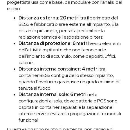
progettista usa come base, da modulare con l'analisi del
rischio:
Distanza esterna: 20 metri
tra il perimetro del
BESS e fabbricati o aree esterne all'impianto. È la
distanza più ampia, pensata per limitare la
radiazione termica e l'esposizione di terzi.
Distanza di protezione: 6 metri
verso elementi
dell'attività ospitante che non fanno parte
dell'impianto di accumulo, come depositi, uffici,
cabine.
Distanza interna container: 4 metri
tra
container BESS contigui dello stesso impianto,
quando l'involucro garantisce un grado minimo di
tenuta al fuoco.
Distanza interna isole: 6 metri
nelle
configurazioni a isola, dove batteria e PCS sono
ospitati in container separati e la separazione
interna serve a evitare la propagazione tra moduli
funzionali.
Questi valori sono punto di partenza, non camicia di