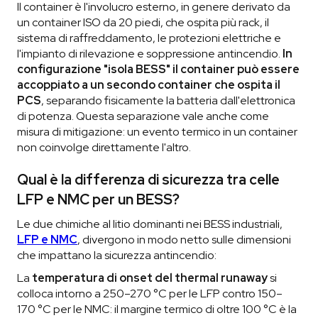
Il container è l'involucro esterno, in genere derivato da
un container ISO da 20 piedi, che ospita più rack, il
sistema di raffreddamento, le protezioni elettriche e
l'impianto di rilevazione e soppressione antincendio.
In
configurazione "isola BESS" il container può essere
accoppiato a un secondo container che ospita il
PCS
, separando fisicamente la batteria dall'elettronica
di potenza. Questa separazione vale anche come
misura di mitigazione: un evento termico in un container
non coinvolge direttamente l'altro.
Qual è la differenza di sicurezza tra celle
LFP e NMC per un BESS?
Le due chimiche al litio dominanti nei BESS industriali,
LFP e NMC
, divergono in modo netto sulle dimensioni
che impattano la sicurezza antincendio:
La
temperatura di onset del thermal runaway
si
colloca intorno a 250–270 °C per le LFP contro 150–
170 °C per le NMC: il margine termico di oltre 100 °C è la