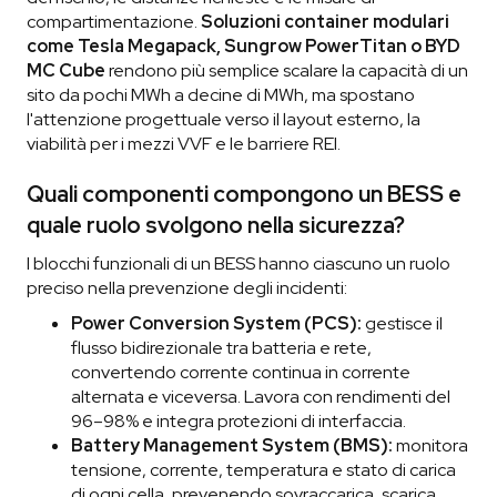
compartimentazione.
Soluzioni container modulari
come Tesla Megapack, Sungrow PowerTitan o BYD
MC Cube
rendono più semplice scalare la capacità di un
sito da pochi MWh a decine di MWh, ma spostano
l'attenzione progettuale verso il layout esterno, la
viabilità per i mezzi VVF e le barriere REI.
Quali componenti compongono un BESS e
quale ruolo svolgono nella sicurezza?
I blocchi funzionali di un BESS hanno ciascuno un ruolo
preciso nella prevenzione degli incidenti:
Power Conversion System (PCS):
gestisce il
flusso bidirezionale tra batteria e rete,
convertendo corrente continua in corrente
alternata e viceversa. Lavora con rendimenti del
96–98% e integra protezioni di interfaccia.
Battery Management System (BMS):
monitora
tensione, corrente, temperatura e stato di carica
di ogni cella, prevenendo sovraccarica, scarica