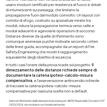
usano involucri certificati per resistenza al fuoco e dotati
di intumescenti sui passaggi, che limitano la
propagazione fuori dal modulo coinvolto. Un layout con
corridoi di sfogo, costruito su spaziature mirate tra
moduli, riduce la propagazione termica verso celle e
moduli adiacenti e agevola le operazioni di soccorso.
Distanze diverse da quelle di riferimento sono
comunque ammesse purché motivate secondo i criteri
delle linee guida, accompagnate da un report di Fire
Safety Engineering che mostri il raggiungimento
equivalente degli obiettivi di sicurezza.
In tutti i casi l'onere della prova ricade sul progetto.
Il
dimezzamento delle distanze richiede sempre di
documentare la catena ipotesi-calcolo-misura
compensativa
, e l'asseverazione antincendio richiede
di tracciare la catena ipotesi–calcolo–misura
compensativa per ciascuna scelta non a default.
Valori di riferimento delle distanze di sicurezza per i BESS fissati dalla Circolare VVF
21021/2024, da modulare con l'analisi del rischio.