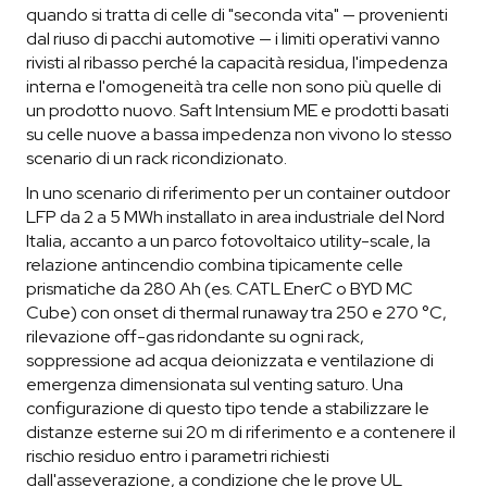
quando si tratta di celle di "seconda vita" — provenienti
dal riuso di pacchi automotive — i limiti operativi vanno
rivisti al ribasso perché la capacità residua, l'impedenza
interna e l'omogeneità tra celle non sono più quelle di
un prodotto nuovo. Saft Intensium ME e prodotti basati
su celle nuove a bassa impedenza non vivono lo stesso
scenario di un rack ricondizionato.
In uno scenario di riferimento per un container outdoor
LFP da 2 a 5 MWh installato in area industriale del Nord
Italia, accanto a un parco fotovoltaico utility-scale, la
relazione antincendio combina tipicamente celle
prismatiche da 280 Ah (es. CATL EnerC o BYD MC
Cube) con onset di thermal runaway tra 250 e 270 °C,
rilevazione off-gas ridondante su ogni rack,
soppressione ad acqua deionizzata e ventilazione di
emergenza dimensionata sul venting saturo. Una
configurazione di questo tipo tende a stabilizzare le
distanze esterne sui 20 m di riferimento e a contenere il
rischio residuo entro i parametri richiesti
dall'asseverazione, a condizione che le prove UL