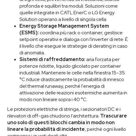
profonda e squilibri tra moduli. Soluzioni come
quelle integrate in CATL EnerC o LG Energy
Solution operano a livello di singola cella.
Energy Storage Management System
(ESMS):
coordina più rack o container, gestisce
setpoint operativi e dialoga con l'inverter di rete. È
il livello che esegue le strategie di derating in caso
di anomalia.
Sistemi di raffreddamento:
aria forzata per
potenze ridotte, liquido glicolato per container
industriali. Mantenere le celle nella finestra 15–35
°C riduce drasticamente la probabilità di innesco
del thermal runaway, perché l'energia di
attivazione delle reazioni esotermiche aumenta in
modo non lineare sopra i 40 °C.
Le protezioni elettriche di stringa, i sezionatori DC e i
rilevatori di off-gas chiudono l'architettura.
Trascurare
uno solo di questi blocchi cambia in modo non
lineare la probabilità di incidente
, perché ogni livello
compensa i guasti degli altri.