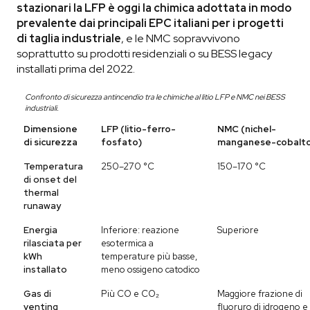
stazionari la LFP è oggi la chimica adottata in modo
prevalente dai principali EPC italiani per i progetti
di taglia industriale
, e le NMC sopravvivono
soprattutto su prodotti residenziali o su BESS legacy
installati prima del 2022.
Confronto di sicurezza antincendio tra le chimiche al litio LFP e NMC nei BESS
industriali.
Dimensione
LFP (litio-ferro-
NMC (nichel-
di sicurezza
fosfato)
manganese-cobalto
Temperatura
250–270 °C
150–170 °C
di onset del
thermal
runaway
Energia
Inferiore: reazione
Superiore
rilasciata per
esotermica a
kWh
temperature più basse,
installato
meno ossigeno catodico
Gas di
Più CO e CO₂
Maggiore frazione di
venting
fluoruro di idrogeno e