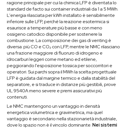
ragione principale per cui la chimica LFP è diventata lo
standard de facto sui container industriali da 1 a 5 MWh.
L'energia rilasciata per kWh installato è sensibilmente
inferiore sulle LFP, perché la reazione esotermica si
esaurisce a temperature più basse e con meno
ossigeno catodico disponibile per sostenere la
combustione. La composizione dei gas di venting è
diversa: più CO e CO₂ con LFP, mentre le NMC rilasciano
una frazione maggiore di fluoruro di idrogeno e
idrocarburi leggeri come metano ed etilene,
peggiorando l'esposizione tossica per soccorritori e
operatori. Sui parchi sopra il MWh la scelta progettuale
LFP è guidata dal margine termico e dalla stabilità del
separatore, e si traduce in distanze più gestibili, prove
UL 9540A meno severe e premi assicurativi più
contenuti.
Le NMC mantengono un vantaggio in densità
energetica volumetrica e gravimetrica, ma quel
vantaggio è secondario nella stazionarietà industriale,
dove lo spazio non è il vincolo dominante.
Nei sistemi