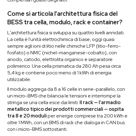
Come si articola l'architettura fisica del
BESS tra cella, modulo, rack e container?
L'architettura fisica si sviluppa su quattro livelli annidati.
La cella è l'unità elettrochimica di base, oggi quasi
sempre agli ioni di litio nelle chimiche LFP (litio-ferro-
fosfato) o NMC (nichel-manganese-cobalto), con
anodo, catodo, elettrolita organico e separatore
polimerico. Una cella prismatica da 280 Ah pesa circa
5,4 kg e contiene poco meno di 1 kWh di energia
utilizzabile.
Il modulo aggrega da 8 a 16 celle in serie-parallelo, con
un micro-BMS che bilancia le tensioni e interrompe la
stringa se una cella esce dai limiti.
Il rack — l'armadio
metallico tipico dei prodotti commerciali — ospita
tra 8 e 20 moduli
per energie comprese tra 200 kWh e
oltre 1 MWh, con un BMS di rack che dialoga in CAN bus
con i micro-BMS sottostanti.