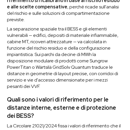
riferimento si ricalibrano in base al rischio residuo
e alle scelte compensative
, perché ricade sull'analisi
del rischio e sulle soluzioni di compartimentazione
previste.
La separazione spaziale tra il BESS e gli elementi
vulnerabili — edifici, depositi di materiale infiammabile,
cabine MT, ricoveri attrezzature — va calcolata in
funzione del rischio residuo e della configurazione
impiantistica. Sui parchi da decine di MWh la
disposizione modulare di prodotti come Sungrow
PowerTitan o Wärtsilä GridSolv Quantum traduce le
distanze in geometrie di layout precise, con corridoi di
servizio e vie d'accesso dimensionate per i mezzi
pesanti dei VVF.
Quali sono i valori di riferimento per le
distanze interne, esterne e di protezione
dei BESS?
La Circolare 21021/2024 fissa i valori di riferimento che il