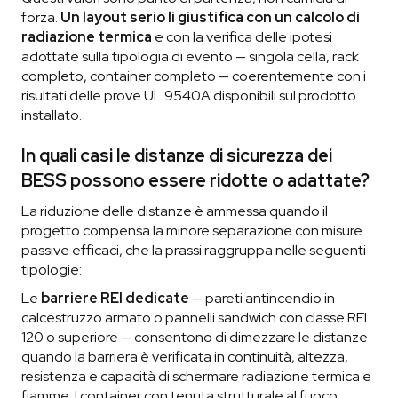
forza.
Un layout serio li giustifica con un calcolo di
radiazione termica
e con la verifica delle ipotesi
adottate sulla tipologia di evento — singola cella, rack
completo, container completo — coerentemente con i
risultati delle prove UL 9540A disponibili sul prodotto
installato.
In quali casi le distanze di sicurezza dei
BESS possono essere ridotte o adattate?
La riduzione delle distanze è ammessa quando il
progetto compensa la minore separazione con misure
passive efficaci, che la prassi raggruppa nelle seguenti
tipologie:
Le
barriere REI dedicate
— pareti antincendio in
calcestruzzo armato o pannelli sandwich con classe REI
120 o superiore — consentono di dimezzare le distanze
quando la barriera è verificata in continuità, altezza,
resistenza e capacità di schermare radiazione termica e
fiamme. I container con tenuta strutturale al fuoco