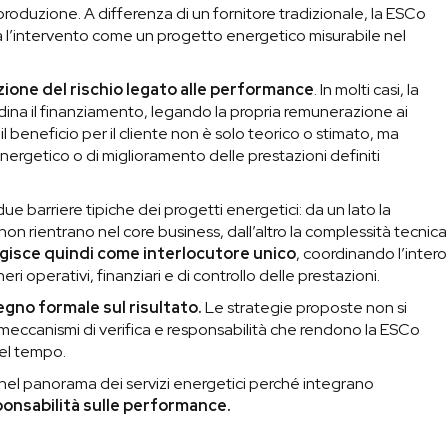
produzione. A differenza di un fornitore tradizionale, la ESCo
ura l’intervento come un progetto energetico misurabile nel
ione del rischio legato alle performance
. In molti casi, la
ordina il finanziamento, legando la propria remunerazione ai
il beneficio per il cliente non è solo teorico o stimato, ma
nergetico o di miglioramento delle prestazioni definiti
 barriere tipiche dei progetti energetici: da un lato la
non rientrano nel core business, dall’altro la complessità tecnica
gisce quindi come
interlocutore unico
, coordinando l’intero
eri operativi, finanziari e di controllo delle prestazioni.
egno formale sul risultato.
Le strategie proposte non si
 meccanismi di verifica e responsabilità che rendono la ESCo
nel tempo.
 nel panorama dei servizi energetici perché integrano
ponsabilità sulle performance.