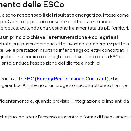
amento delle ESCo
i, e sono
responsabili del risultato energetico
, inteso come
empo. Questo approccio consente di affrontare in modo
energetica, evitando una gestione frammentata tra più fornitori.
un principio chiave: la remunerazione è collegata ai
metrato ai risparmi energetici effettivamente generati rispetto a
Se le prestazioni risultano inferiori agli obiettivi concordati, il
librio economico o obblighi correttivi a carico della ESCo.
to e riduce l’esposizione del cliente ai rischi di
l contratto
EPC (Energy Performance Contract)
, che
garantita. All’interno di un progetto ESCo strutturato tramite
fficientamento e, quando previsto, l’integrazione di impianti da
 che può includere l’accesso a incentivi o forme di finanziament