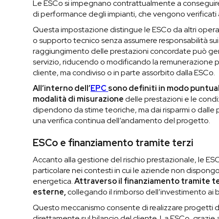
Le ESCo si impegnano contrattualmente a conseguire risu
di performance degli impianti, che vengono verificati 
Questa impostazione distingue le ESCo da altri operat
o supporto tecnico senza assumere responsabilità sui ri
raggiungimento delle prestazioni concordate può gen
servizio, riducendo o modificando la remunerazione prev
cliente, ma condiviso o in parte assorbito dalla ESCo.
All’interno dell’
EPC
sono definiti in modo puntuale
modalità di misurazione
delle prestazioni e le cond
dipendono da stime teoriche, ma dai risparmi o dall
una verifica continua dell’andamento del progetto.
ESCo e finanziamento tramite terzi
Accanto alla gestione del rischio prestazionale, le ES
particolare nei contesti in cui le aziende non dispongo
energetica.
Attraverso il finanziamento tramite te
esterne,
collegando il rimborso dell’investimento ai 
Questo meccanismo consente di realizzare progetti 
direttamente sul bilancio del cliente. La ESCo, grazie 