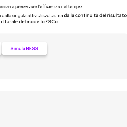
ssari a preservare l’efficienza nel tempo
 dalla singola attività svolta, ma
dalla continuità del risultato
rutturale del modello ESCo.
Simula BESS
Lascia i tuoi contatti
01
Compila il form di contatto oppure utilizza il nostro
simulatore fotovoltaico
per una prima stima
immediata.