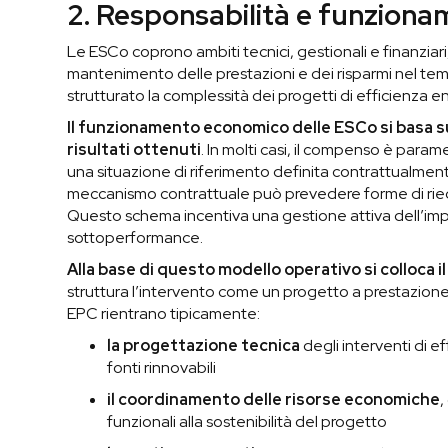
2. Responsabilità e funzion
Le ESCo coprono ambiti tecnici, gestionali e finanziar
mantenimento delle prestazioni e dei risparmi nel t
strutturato la complessità dei progetti di efficienza 
Il funzionamento economico delle ESCo si basa su 
risultati ottenuti
. In molti casi, il compenso è para
una situazione di riferimento definita contrattualmente. 
meccanismo contrattuale può prevedere forme di riequi
Questo schema incentiva una gestione attiva dell’impian
sottoperformance.
Alla base di questo modello operativo si colloca i
struttura l’intervento come un progetto a prestazione 
EPC rientrano tipicamente:
la progettazione tecnica
degli interventi di e
fonti rinnovabili
il coordinamento delle risorse economiche
,
funzionali alla sostenibilità del progetto