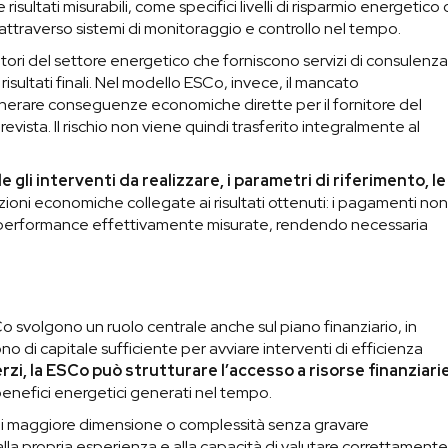
ltati misurabili, come specifici livelli di risparmio energetico 
attraverso sistemi di monitoraggio e controllo nel tempo.
ori del settore energetico che forniscono servizi di consulenz
sultati finali. Nel modello ESCo, invece, il mancato
erare conseguenze economiche dirette per il fornitore del
ista. Il rischio non viene quindi trasferito integralmente al
 gli interventi da realizzare, i parametri di riferimento, le
izioni economiche collegate ai risultati ottenuti: i pagamenti no
e performance effettivamente misurate, rendendo necessaria
Co svolgono un ruolo centrale anche sul piano finanziario, in
no di capitale sufficiente per avviare interventi di efficienza
rzi, la ESCo può strutturare l’accesso a risorse finanziari
benefici energetici generati nel tempo.
di maggiore dimensione o complessità senza gravare
alla propria esperienza e alla capacità di valutare correttamente 