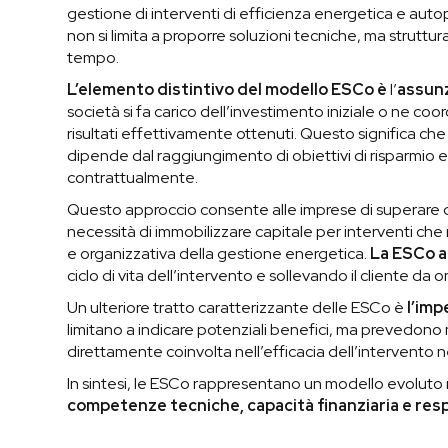
gestione di interventi di efficienza energetica e auto
non si limita a proporre soluzioni tecniche, ma strutt
tempo.
L’elemento distintivo del modello ESCo è
l’
assunz
società si fa carico dell’investimento iniziale o ne co
risultati effettivamente ottenuti. Questo significa che 
dipende dal raggiungimento di obiettivi di risparmio e
contrattualmente.
Questo approccio consente alle imprese di superare due
necessità di immobilizzare capitale per interventi che 
e organizzativa della gestione energetica.
La ESCo a
ciclo di vita dell’intervento e sollevando il cliente da on
Un ulteriore tratto caratterizzante delle ESCo è
l’imp
limitano a indicare potenziali benefici, ma prevedono
direttamente coinvolta nell’efficacia dell’intervento 
In sintesi, le ESCo rappresentano un modello evoluto
competenze tecniche, capacità finanziaria e res