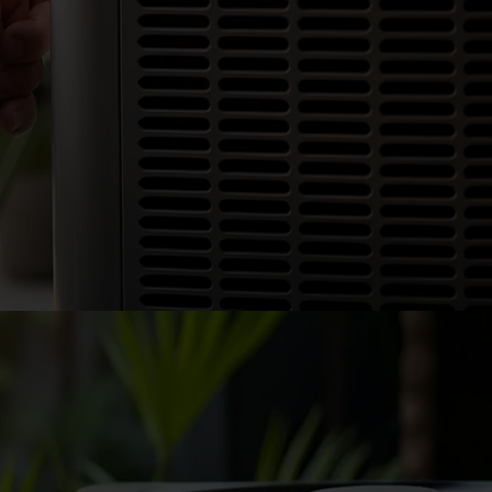
2. Simulazione tecnico-economica
Elaboriamo una stima dettagliata dell’incentivo
ottenibile, dei risparmi energetici e dei benefici
economici.
3. Progettazione tecnica dell’intervento
Coordiniamo la progettazione degli interventi (pompe
di calore, solare termico, sistemi ibridi, integrazioni).
4. Coordinamento fornitori e installazione
Gestiamo il rapporto con installatori e fornitori,
assicurandoci che le soluzioni adottate siano conformi