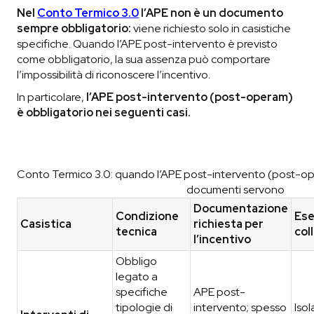
Nel
Conto Termico 3.0
l’APE non è un documento
sempre obbligatorio:
viene richiesto solo in casistiche
specifiche. Quando l’APE post-intervento è previsto
come obbligatorio, la sua assenza può comportare
l’impossibilità di riconoscere l’incentivo.
In particolare,
l’APE post-intervento (post-operam)
è obbligatorio nei seguenti casi.
Conto Termico 3.0: quando l’APE post-intervento (post-ope
documenti servono
Documentazione
Condizione
Ese
Casistica
richiesta per
tecnica
col
l’incentivo
Obbligo
legato a
specifiche
APE post-
tipologie di
intervento; spesso
Iso