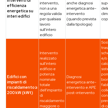
Interventi di
intervento,
anche diagnosi
sup
efficienza
non a una
energetica ante-
del
energetica su
regola valida
intervento
clim
interi edifici
per qualsiasi
(quando prevista
cope
lavoro
dalla tipologia)
sull’intero
edificio
Sos
tras
Intervento
sch
realizzato
e/o 
sull’intero
calo
edificio e
sist
potenza
pom
Edifici con
Diagnosi
nominale
bio
impianti di
energetica ante-
totale
fabb
riscaldamento ≥
intervento e APE
dell’impianto
coll
200 kW (kWt)
post-intervento
di
con
riscaldamento
pre
maggiore o
di c