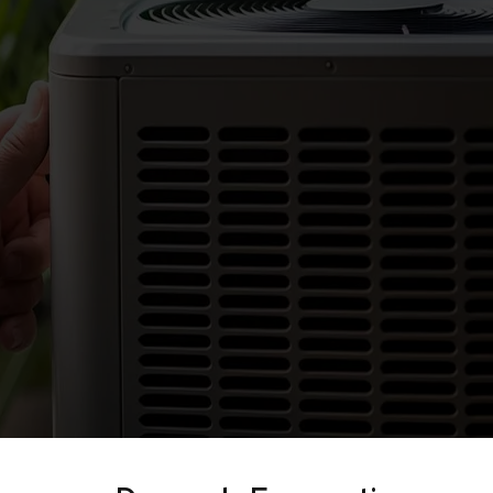
alla documentazione richiesta dal GSE.
5. Gestione della pratica GSE
Predisponiamo la documentazione seguendo l’iter fino
all’istruttoria e alla validazione dell’incentivo.
6. Supporto fino all’erogazione dell’incentivo
Affianchiamo il cliente durante tutto il processo,
rispondendo a eventuali richieste di integrazione del
GSE.