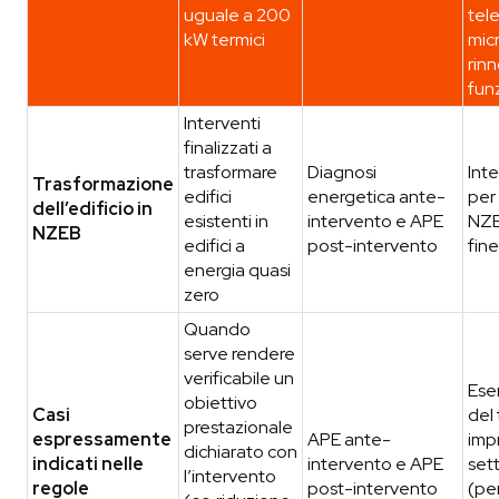
uguale a 200
tel
kW termici
mic
rinn
fun
Interventi
finalizzati a
trasformare
Diagnosi
Inte
Trasformazione
edifici
energetica ante-
per
dell’edificio in
esistenti in
intervento e APE
NZE
NZEB
edifici a
post-intervento
fine
energia quasi
zero
Quando
serve rendere
verificabile un
Esem
obiettivo
Casi
del 
prestazionale
espressamente
APE ante-
imp
dichiarato con
indicati nelle
intervento e APE
set
l’intervento
regole
post-intervento
(pe