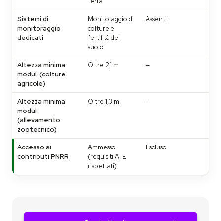
terra
Sistemi di
Monitoraggio di
Assenti
monitoraggio
colture e
dedicati
fertilità del
suolo
Altezza minima
Oltre 2,1 m
—
moduli (colture
agricole)
Altezza minima
Oltre 1,3 m
—
moduli
(allevamento
zootecnico)
Accesso ai
Ammesso
Escluso
contributi PNRR
(requisiti A-E
rispettati)