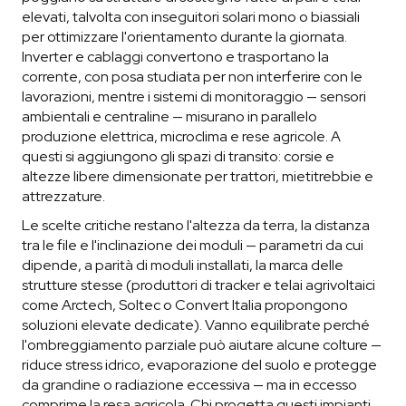
elevati, talvolta con inseguitori solari mono o biassiali
per ottimizzare l'orientamento durante la giornata.
Inverter e cablaggi convertono e trasportano la
corrente, con posa studiata per non interferire con le
lavorazioni, mentre i sistemi di monitoraggio — sensori
ambientali e centraline — misurano in parallelo
produzione elettrica, microclima e rese agricole. A
questi si aggiungono gli spazi di transito: corsie e
altezze libere dimensionate per trattori, mietitrebbie e
attrezzature.
Le scelte critiche restano l'altezza da terra, la distanza
tra le file e l'inclinazione dei moduli — parametri da cui
dipende, a parità di moduli installati, la marca delle
strutture stesse (produttori di tracker e telai agrivoltaici
come Arctech, Soltec o Convert Italia propongono
soluzioni elevate dedicate). Vanno equilibrate perché
l'ombreggiamento parziale può aiutare alcune colture —
riduce stress idrico, evaporazione del suolo e protegge
da grandine o radiazione eccessiva — ma in eccesso
comprime la resa agricola. Chi progetta questi impianti