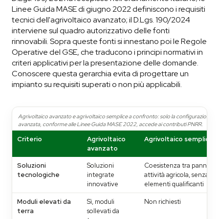
Linee Guida MASE di giugno 2022 definiscono i requisiti
tecnici dell'agrivoltaico avanzato; il D.Lgs. 190/2024
interviene sul quadro autorizzativo delle fonti
rinnovabili. Sopra queste fonti si innestano poi le Regole
Operative del GSE, che traducono i principi normativi in
criteri applicativi per la presentazione delle domande.
Conoscere questa gerarchia evita di progettare un
impianto su requisiti superati o non più applicabili.
Agrivoltaico avanzato e agrivoltaico semplice a confronto: solo la configurazione
avanzata, conforme alle Linee Guida MASE 2022, accede ai contributi PNRR.
Criterio
Agrivoltaico
Agrivoltaico semplice
avanzato
Soluzioni
Soluzioni
Coesistenza tra pannelli 
tecnologiche
integrate
attività agricola, senza
innovative
elementi qualificanti
Moduli elevati da
Sì, moduli
Non richiesti
terra
sollevati da