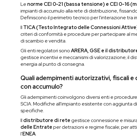
Le
norme CEI 0-21 (bassa tensione) e CEI 0-16 (
impianti di accumulo alla rete di distribuzione, fissand
Definiscono il perimetro tecnico per l'interazione tra 
Il
TICA (Testo Integrato delle Connessioni Attive
criteri di conformità e procedure per partecipare al me
di scambio e vendita.
Gli enti regolatori sono
ARERA, GSE e il distributore
gestisce incentivi e meccanismi di valorizzazione; il di
energia al punto di consegna.
Quali adempimenti autorizzativi, fiscali 
con accumulo?
Gli adempimenti coinvolgono diversi enti e procedure p
SCIA. Modifiche all'impianto esistente con aggiunta 
specifiche.
Il
distributore di rete
gestisce connessione e misura;
delle Entrate
per detrazioni e regime fiscale; per att
l'
ENEA
.