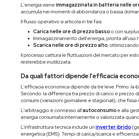
L'energia viene
immagazzinata in batteria nelle o
accumula nei momenti di abbondanza o bassa domanda
Il flusso operativo si articola in tre fasi:
Carica nelle ore di prezzo basso
o con surplus
Immagazzinamento dell'energia, pronta all'uso 
Scarica nelle ore di prezzo alto
, ottimizzando
Il processo cattura le fluttuazioni del mercato per est
resterebbe inutilizzata.
Da quali fattori dipende l'efficacia econ
L'efficacia economica dipende da tre leve. Primo: la
c
Secondo: la differenza tra prezzo di carico e prezzo di s
consumi (variazioni giornaliere e stagionali), che fissa
L'arbitraggio è connesso all'
autoconsumo
e alla ges
energia consumata internamente o valorizzata quando 
L'infrastruttura tecnica include un
inverter ibrido
(ge
energetica (EMS). Tempi di carica/scarica e efficien