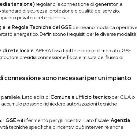
media tensione)
regolano la connessione di generatori e
o standard di sicurezza, protezione e qualità del servizio.
impianto privato e rete pubblica.
) e le Regole Tecniche del GSE
delineano modalità operative
rcato energetico. Definiscono i requisiti per le diverse modalità
 di rete locale
. ARERA fissa tariffe e regole di mercato; GSE
stributore presidia connessione fisica e misura del flusso di
e di connessione sono necessari per un impianto
arallele. Lato edilizio:
Comune e ufficio tecnico
per CILA o
di accumulo possono richiedere autorizzazioni tecniche
 il
GSE
è il riferimento per gli incentivi. Lato fiscale:
Agenzia
ività tecniche specifiche o incentivi può intervenire anche