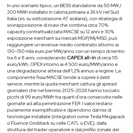
In uno scenario tipico, un BESS standalone da 50 MW /
200 MWh installato in cabina primaria a 36 kV nel Sud
Italia (es. su sottostazione AT siciliana), con strategia di
sovrapposizione di ricavi che combina circa 70%
capacity contrattualizzata MACSE su 12 anni e 30%
esposizione merchant sui mercati MGP/MI/MSD, può
raggiungere un revenue medio combinato attorno ai
130-150 mila euro per MW/anno con un tempo di rientro
tra 6 e 8 anni, considerando
CAPEX all-in
di circa 115
euro/kWh, OPEX intorno ai 4.500 euro/MWh/anno e
una degradazione attesa dell'1,2% annuo a regime. La
componente fissa MACSE tende a coprire il debt
service, mentre la quota merchant cattura gli spread
giornalieri che nel biennio 2025-2026 hanno toccato
picchi di 99 euro/MWh tra quarti d'ora consecutivi nelle
giornate ad alta penetrazione FER. I valori restano
puramente esemplificativi e dipendono dal mix di
tecnologie installate (integratori come Tesla Megapack
o Fluence Gridstack su celle CATL o EVE), dalla
struttura del trader operatore e dal profilo zonale del