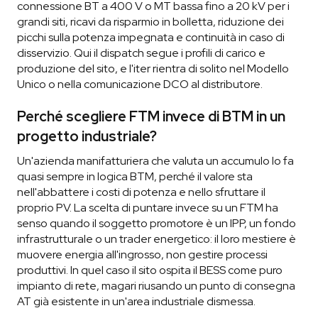
connessione BT a 400 V o MT bassa fino a 20 kV per i
grandi siti, ricavi da risparmio in bolletta, riduzione dei
picchi sulla potenza impegnata e continuità in caso di
disservizio. Qui il dispatch segue i profili di carico e
produzione del sito, e l'iter rientra di solito nel Modello
Unico o nella comunicazione DCO al distributore.
Perché scegliere FTM invece di BTM in un
progetto industriale?
Un'azienda manifatturiera che valuta un accumulo lo fa
quasi sempre in logica BTM, perché il valore sta
nell'abbattere i costi di potenza e nello sfruttare il
proprio PV. La scelta di puntare invece su un FTM ha
senso quando il soggetto promotore è un IPP, un fondo
infrastrutturale o un trader energetico: il loro mestiere è
muovere energia all'ingrosso, non gestire processi
produttivi. In quel caso il sito ospita il BESS come puro
impianto di rete, magari riusando un punto di consegna
AT già esistente in un'area industriale dismessa.