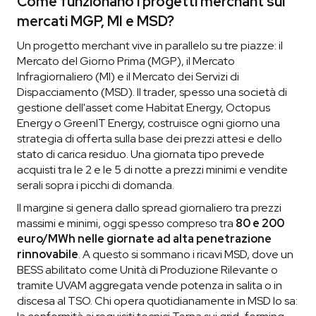
Come funzionano i progetti merchant sui
mercati MGP, MI e MSD?
Un progetto merchant vive in parallelo su tre piazze: il
Mercato del Giorno Prima (MGP), il Mercato
Infragiornaliero (MI) e il Mercato dei Servizi di
Dispacciamento (MSD). Il trader, spesso una società di
gestione dell'asset come Habitat Energy, Octopus
Energy o GreenIT Energy, costruisce ogni giorno una
strategia di offerta sulla base dei prezzi attesi e dello
stato di carica residuo. Una giornata tipo prevede
acquisti tra le 2 e le 5 di notte a prezzi minimi e vendite
serali sopra i picchi di domanda.
Il margine si genera dallo spread giornaliero tra prezzi
massimi e minimi, oggi spesso compreso tra
80 e 200
euro/MWh nelle giornate ad alta penetrazione
rinnovabile
. A questo si sommano i ricavi MSD, dove un
BESS abilitato come Unità di Produzione Rilevante o
tramite UVAM aggregata vende potenza in salita o in
discesa al TSO. Chi opera quotidianamente in MSD lo sa: