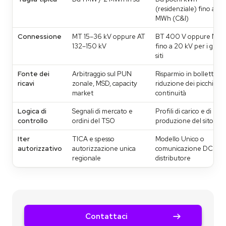
(residenziale) fino a 1–2
MWh (C&I)
Connessione
MT 15–36 kV oppure AT
BT 400 V oppure MT
132–150 kV
fino a 20 kV per i grand
siti
Fonte dei
Arbitraggio sul PUN
Risparmio in bolletta,
ricavi
zonale, MSD, capacity
riduzione dei picchi,
market
continuità
Logica di
Segnali di mercato e
Profili di carico e di
controllo
ordini del TSO
produzione del sito
Iter
TICA e spesso
Modello Unico o
autorizzativo
autorizzazione unica
comunicazione DCO al
regionale
distributore
Contattaci