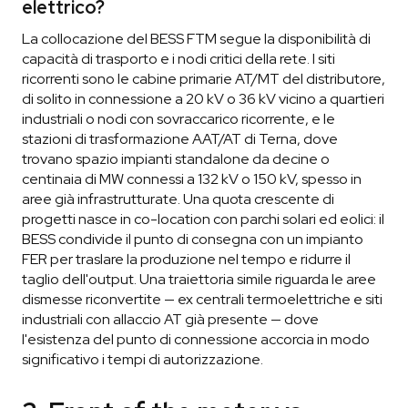
elettrico?
La collocazione del BESS FTM segue la disponibilità di
capacità di trasporto e i nodi critici della rete. I siti
ricorrenti sono le cabine primarie AT/MT del distributore,
di solito in connessione a 20 kV o 36 kV vicino a quartieri
industriali o nodi con sovraccarico ricorrente, e le
stazioni di trasformazione AAT/AT di Terna, dove
trovano spazio impianti standalone da decine o
centinaia di MW connessi a 132 kV o 150 kV, spesso in
aree già infrastrutturate. Una quota crescente di
progetti nasce in co-location con parchi solari ed eolici: il
BESS condivide il punto di consegna con un impianto
FER per traslare la produzione nel tempo e ridurre il
taglio dell'output. Una traiettoria simile riguarda le aree
dismesse riconvertite — ex centrali termoelettriche e siti
industriali con allaccio AT già presente — dove
l'esistenza del punto di connessione accorcia in modo
significativo i tempi di autorizzazione.