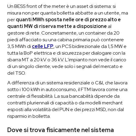
Un BESS front of the meter è un asset di sistema: si
misura non per quanta bolletta abbatte a un utente, ma
per
quanti MWh sposta nelle ore di prezzo alto e
quanti MW di riserva mette a disposizione
al
gestore di rete. Concretamente, un container da 20
piedi affacciato su una cabina primaria può contenere
3,5 MWh di
celle LFP
, un PCS bidirezionale da 1,5 MW e
tutta la BoP elettrica e di sicurezza per dialogare con la
sbarra MT a 20 kV o 36 kV. L'impianto non vede il carico
di un singolo cliente; vede solo i segnali del mercato e
del TSO.
A differenza di un sistema residenziale o C&I, che lavora
sotto i 100 kWh in autoconsumo, il FTM lavora come una
centrale di flessibilità. La sua bancabilità dipende da
contratti pluriennali di capacità o da modelli merchant
esposti alla volatilità del PUN e dei prezzi MSD, non dal
risparmio in bolletta.
Dove si trova fisicamente nel sistema