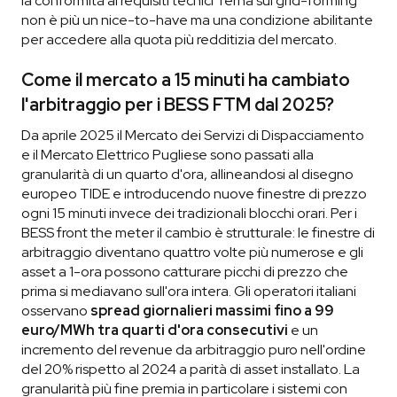
la conformità ai requisiti tecnici Terna sui grid-forming
non è più un nice-to-have ma una condizione abilitante
per accedere alla quota più redditizia del mercato.
Come il mercato a 15 minuti ha cambiato
l'arbitraggio per i BESS FTM dal 2025?
Da aprile 2025 il Mercato dei Servizi di Dispacciamento
e il Mercato Elettrico Pugliese sono passati alla
granularità di un quarto d'ora, allineandosi al disegno
europeo TIDE e introducendo nuove finestre di prezzo
ogni 15 minuti invece dei tradizionali blocchi orari. Per i
BESS front the meter il cambio è strutturale: le finestre di
arbitraggio diventano quattro volte più numerose e gli
asset a 1-ora possono catturare picchi di prezzo che
prima si mediavano sull'ora intera. Gli operatori italiani
osservano
spread giornalieri massimi fino a 99
euro/MWh tra quarti d'ora consecutivi
e un
incremento del revenue da arbitraggio puro nell'ordine
del 20% rispetto al 2024 a parità di asset installato. La
granularità più fine premia in particolare i sistemi con