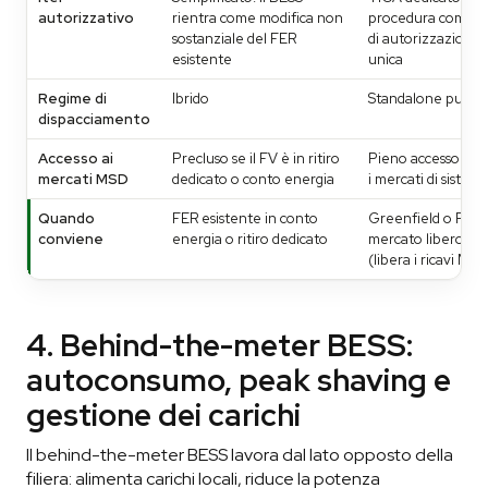
autorizzativo
rientra come modifica non
procedura comple
sostanziale del FER
di autorizzazione
esistente
unica
Regime di
Ibrido
Standalone puro
dispacciamento
Accesso ai
Precluso se il FV è in ritiro
Pieno accesso a tu
mercati MSD
dedicato o conto energia
i mercati di sistem
Quando
FER esistente in conto
Greenfield o FER 
conviene
energia o ritiro dedicato
mercato libero
(libera i ricavi MSD
4. Behind-the-meter BESS:
autoconsumo, peak shaving e
gestione dei carichi
Il behind-the-meter BESS lavora dal lato opposto della
filiera: alimenta carichi locali, riduce la potenza