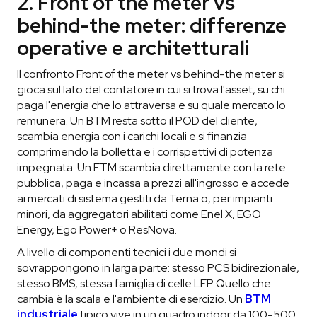
2. Front of the meter vs
behind-the meter: differenze
operative e architetturali
Il confronto Front of the meter vs behind-the meter si
gioca sul lato del contatore in cui si trova l'asset, su chi
paga l'energia che lo attraversa e su quale mercato lo
remunera. Un BTM resta sotto il POD del cliente,
scambia energia con i carichi locali e si finanzia
comprimendo la bolletta e i corrispettivi di potenza
impegnata. Un FTM scambia direttamente con la rete
pubblica, paga e incassa a prezzi all'ingrosso e accede
ai mercati di sistema gestiti da Terna o, per impianti
minori, da aggregatori abilitati come Enel X, EGO
Energy, Ego Power+ o ResNova.
A livello di componenti tecnici i due mondi si
sovrappongono in larga parte: stesso PCS bidirezionale,
stesso BMS, stessa famiglia di celle LFP. Quello che
cambia è la scala e l'ambiente di esercizio. Un
BTM
industriale
tipico vive in un quadro indoor da 100-500