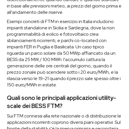
in base alle previsioni meteo, ai prezzi del giorno prima e
all'andamento delle riserve.
Esempi concreti di FTM in esercizio in Italia includono
impianti standalone in Sicilia e Sardegna, dove la non
programmabilità di eolico e fotovoltaico crea
sbilanciamenti ricorrenti, e parchi co-located con
impianti FER in Puglia e Basilicata. Un caso tipico
riguarda un parco solare da 50 MWp affiancato da un
BESS da 25 MW / 100 MWh: l'accumulo cattura la
generazione delle ore centrali del giorno, quando il
prezzo zonale può scendere sotto i 20 euro/MWh, e la
rilascia verso le 19-21 quando il prezzo sale spesso oltre i
150 euro/MWh in estate.
Quali sono le principali applicazioni utility-
scale dei BESS FTM?
Sui FTM connessi alla rete nazionale o di distribuzione le
applicazioni ricorrenti coprono diversi piani operativi. Sul
fronte della stabilità c'è la riserva primaria e secondaria