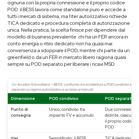
ognuna con la propria connessione e il proprio codice
POD: il BESS lavora come standalone puro e accede a
tutti i mercati di sistema, ma l'iter autorizzativo richiede
TICA dedicato e procedura completa di autorizzazione
unica. Nella pratica, la scelta finisce per dipendere dal
modello di business prevalente: chi ha un FER ancora in
conto energia o ritiro dedicato non ha quasi mai
convenienza a sdoppiare il POD, mentre chi parte da un
greenfield o da un FER in mercato libero ragiona quasi
sempre su POD separato per liberare i ricavi MSD.
Co-location fotovoltaico + BESS: confronto tra architettura a POD condiviso e a 
separato su regime autorizzativo e accesso ai mercati.
Dimensione
POD condiviso
POD separato
Punto di
Unico, condiviso tra
Due connessioni
consegna
impianto FV e accumulo
distinte, ciascuna 
il proprio codice
POD
Iter
Semplificato: il BESS
TICA dedicato e