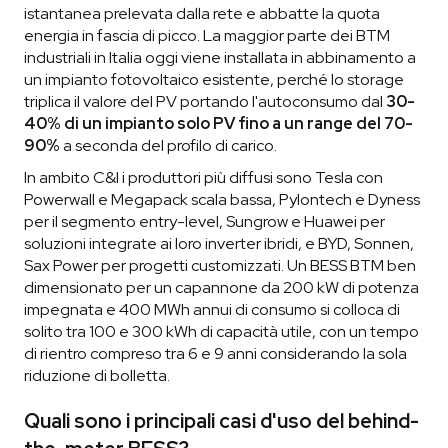
istantanea prelevata dalla rete e abbatte la quota
energia in fascia di picco. La maggior parte dei BTM
industriali in Italia oggi viene installata in abbinamento a
un impianto fotovoltaico esistente, perché lo storage
triplica il valore del PV portando l'autoconsumo dal
30-
40% di un impianto solo PV fino a un range del 70-
90%
a seconda del profilo di carico.
In ambito C&I i produttori più diffusi sono Tesla con
Powerwall e Megapack scala bassa, Pylontech e Dyness
per il segmento entry-level, Sungrow e Huawei per
soluzioni integrate ai loro inverter ibridi, e BYD, Sonnen,
Sax Power per progetti customizzati. Un BESS BTM ben
dimensionato per un capannone da 200 kW di potenza
impegnata e 400 MWh annui di consumo si colloca di
solito tra 100 e 300 kWh di capacità utile, con un tempo
di rientro compreso tra 6 e 9 anni considerando la sola
riduzione di bolletta.
Quali sono i principali casi d'uso del behind-