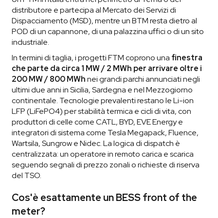
distributore e partecipa al Mercato dei Servizi di
Dispacciamento (MSD), mentre un BTM resta dietro al
POD di un capannone, di una palazzina uffici o di un sito
industriale.
In termini di taglia, i progetti FTM coprono una
finestra
che parte da circa 1 MW / 2 MWh per arrivare oltre i
200 MW / 800 MWh
nei grandi parchi annunciati negli
ultimi due anni in Sicilia, Sardegna e nel Mezzogiorno
continentale. Tecnologie prevalenti restano le Li-ion
LFP (LiFePO4) per stabilità termica e cicli di vita, con
produttori di celle come CATL, BYD, EVE Energy e
integratori di sistema come Tesla Megapack, Fluence,
Wartsila, Sungrow e Nidec. La logica di dispatch è
centralizzata: un operatore in remoto carica e scarica
seguendo segnali di prezzo zonali o richieste di riserva
del TSO.
Cos'è esattamente un BESS front of the
meter?