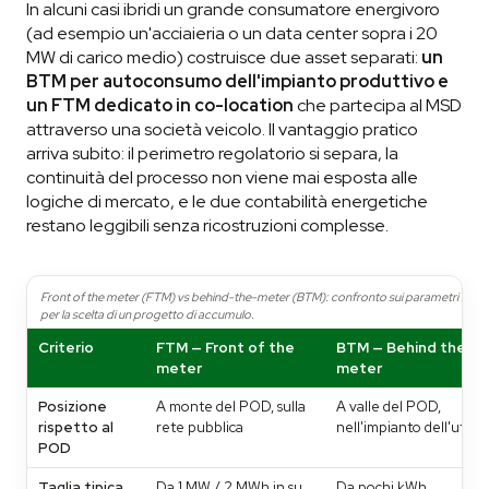
In alcuni casi ibridi un grande consumatore energivoro
(ad esempio un'acciaieria o un data center sopra i 20
MW di carico medio) costruisce due asset separati:
un
BTM per autoconsumo dell'impianto produttivo e
un FTM dedicato in co-location
che partecipa al MSD
attraverso una società veicolo. Il vantaggio pratico
arriva subito: il perimetro regolatorio si separa, la
continuità del processo non viene mai esposta alle
logiche di mercato, e le due contabilità energetiche
restano leggibili senza ricostruzioni complesse.
Front of the meter (FTM) vs behind-the-meter (BTM): confronto sui parametri rileva
per la scelta di un progetto di accumulo.
Criterio
FTM — Front of the
BTM — Behind the
meter
meter
Posizione
A monte del POD, sulla
A valle del POD,
rispetto al
rete pubblica
nell'impianto dell'uten
POD
Taglia tipica
Da 1 MW / 2 MWh in su
Da pochi kWh