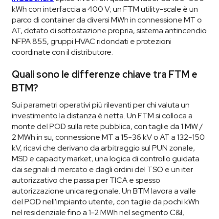
kWh con interfaccia a 400 V; un FTM utility-scale è un
parco di container da diversi MWh in connessione MT o
AT, dotato di sottostazione propria, sistema antincendio
NFPA 855, gruppi HVAC ridondati e protezioni
coordinate con il distributore.
Quali sono le differenze chiave tra FTM e
BTM?
Sui parametri operativi più rilevanti per chi valuta un
investimento la distanza è netta. Un FTM si colloca a
monte del POD sulla rete pubblica, con taglie da 1 MW /
2 MWh in su, connessione MT a 15-36 kV o AT a 132-150
kV, ricavi che derivano da arbitraggio sul PUN zonale,
MSD e capacity market, una logica di controllo guidata
dai segnali di mercato e dagli ordini del TSO e un iter
autorizzativo che passa per TICA e spesso
autorizzazione unica regionale. Un BTM lavora a valle
del POD nell'impianto utente, con taglie da pochi kWh
nel residenziale fino a 1-2 MWh nel segmento C&I,