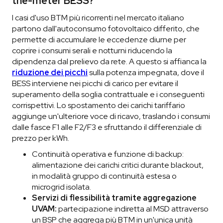
the-meter BESS?
I casi d'uso BTM più ricorrenti nel mercato italiano
partono dall'autoconsumo fotovoltaico differito, che
permette di accumulare le eccedenze diurne per
coprire i consumi serali e notturni riducendo la
dipendenza dal prelievo da rete. A questo si affianca la
riduzione dei picchi
sulla potenza impegnata, dove il
BESS interviene nei picchi di carico per evitare il
superamento della soglia contrattuale e i conseguenti
corrispettivi. Lo spostamento dei carichi tariffario
aggiunge un'ulteriore voce di ricavo, traslando i consumi
dalle fasce F1 alle F2/F3 e sfruttando il differenziale di
prezzo per kWh.
Continuità operativa e funzione di backup:
alimentazione dei carichi critici durante blackout,
in modalità gruppo di continuità estesa o
microgrid isolata.
Servizi di flessibilità tramite aggregazione
UVAM:
partecipazione indiretta al MSD attraverso
un BSP che aggrega più BTM in un'unica unità