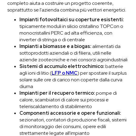
completo aiuta a costruire un progetto coerente,
soprattutto se l'azienda combina più vettori energetici.
Impianti fotovoltaici su coperture esistenti:
tipicamente moduli in silicio cristallino TOPCon o
monocristallini PERC ad alta efficienza, con
inverter di stringa o di centrale
Impianti a biomasse e a biogas:
alimentati da
sottoprodotti aziendali o di filiera, utili nelle
aziende zootecniche e nei consorzi agroindustriali
Sistemi di accumulo elettrochimico:
batterie
agli ioni di litio (
LFP o NMC
) per spostare il surplus
solare sulle ore di carico non coperte dalla curva
diurna
Impianti per il recupero termico:
pompe di
calore, scambiatori di calore sui processi e
teleriscaldamento di stabilimento
Componenti accessorie e opere funzionali:
sezionatori, contatori di produzione fiscali, sistemi
di monitoraggio dei consumi, opere edili
strettamente legate all'impianto