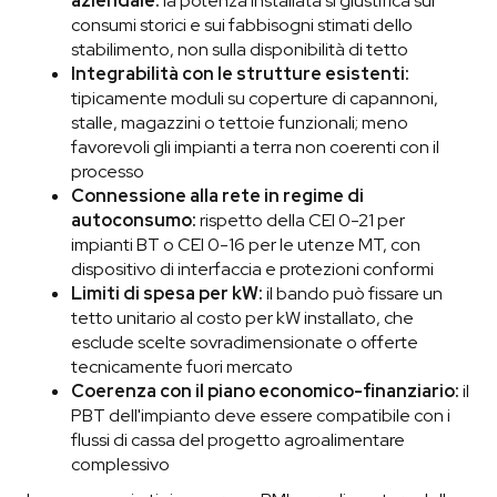
aziendale:
la potenza installata si giustifica sui
consumi storici e sui fabbisogni stimati dello
stabilimento, non sulla disponibilità di tetto
Integrabilità con le strutture esistenti:
tipicamente moduli su coperture di capannoni,
stalle, magazzini o tettoie funzionali; meno
favorevoli gli impianti a terra non coerenti con il
processo
Connessione alla rete in regime di
autoconsumo:
rispetto della CEI 0-21 per
impianti BT o CEI 0-16 per le utenze MT, con
dispositivo di interfaccia e protezioni conformi
Limiti di spesa per kW:
il bando può fissare un
tetto unitario al costo per kW installato, che
esclude scelte sovradimensionate o offerte
tecnicamente fuori mercato
Coerenza con il piano economico-finanziario:
il
PBT dell'impianto deve essere compatibile con i
flussi di cassa del progetto agroalimentare
complessivo