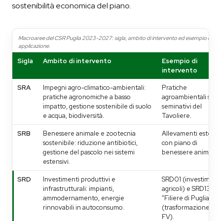
sostenibilità economica del piano.
Macroaree del CSR Puglia 2023-2027: sigla, ambito di intervento ed esempio di
applicazione.
Sigla
Ambito di intervento
Esempio di
intervento
SRA
Impegni agro-climatico-ambientali:
Pratiche
pratiche agronomiche a basso
agroambientali sui
impatto, gestione sostenibile di suolo
seminativi del
e acqua, biodiversità.
Tavoliere.
SRB
Benessere animale e zootecnia
Allevamenti estensi
sostenibile: riduzione antibiotici,
con piano di
gestione del pascolo nei sistemi
benessere animale.
estensivi.
SRD
Investimenti produttivi e
SRD01 (investiment
infrastrutturali: impianti,
agricoli) e SRD13
ammodernamento, energie
"Filiere di Puglia"
rinnovabili in autoconsumo.
(trasformazione +
FV).