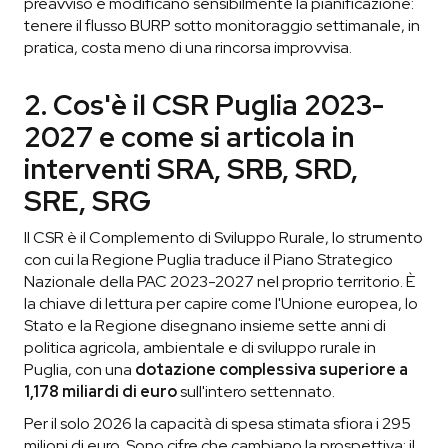
preavviso e modificano sensibilmente la pianificazione:
tenere il flusso BURP sotto monitoraggio settimanale, in
pratica, costa meno di una rincorsa improvvisa.
2. Cos'è il CSR Puglia 2023-
2027 e come si articola in
interventi SRA, SRB, SRD,
SRE, SRG
Il CSR è il Complemento di Sviluppo Rurale, lo strumento
con cui la Regione Puglia traduce il Piano Strategico
Nazionale della PAC 2023-2027 nel proprio territorio. È
la chiave di lettura per capire come l'Unione europea, lo
Stato e la Regione disegnano insieme sette anni di
politica agricola, ambientale e di sviluppo rurale in
Puglia, con una
dotazione complessiva superiore a
1,178 miliardi di euro
sull'intero settennato.
Per il solo 2026 la capacità di spesa stimata sfiora i 295
milioni di euro. Sono cifre che cambiano la prospettiva: il