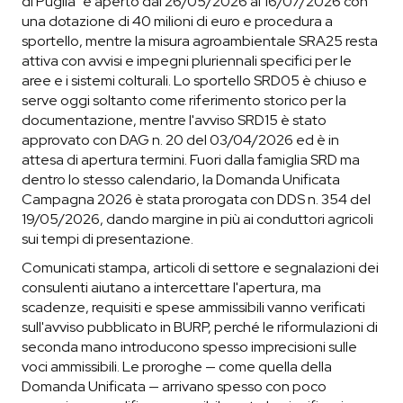
di Puglia" è aperto dal 26/05/2026 al 16/07/2026 con
una dotazione di 40 milioni di euro e procedura a
sportello, mentre la misura agroambientale SRA25 resta
attiva con avvisi e impegni pluriennali specifici per le
aree e i sistemi colturali. Lo sportello SRD05 è chiuso e
serve oggi soltanto come riferimento storico per la
documentazione, mentre l'avviso SRD15 è stato
approvato con DAG n. 20 del 03/04/2026 ed è in
attesa di apertura termini. Fuori dalla famiglia SRD ma
dentro lo stesso calendario, la Domanda Unificata
Campagna 2026 è stata prorogata con DDS n. 354 del
19/05/2026, dando margine in più ai conduttori agricoli
sui tempi di presentazione.
Comunicati stampa, articoli di settore e segnalazioni dei
consulenti aiutano a intercettare l'apertura, ma
scadenze, requisiti e spese ammissibili vanno verificati
sull'avviso pubblicato in BURP, perché le riformulazioni di
seconda mano introducono spesso imprecisioni sulle
voci ammissibili. Le proroghe — come quella della
Domanda Unificata — arrivano spesso con poco