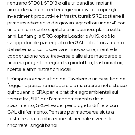
rientrano SRD01, SRD13 e gli altri bandi su impianti,
ammodernamento ed energie rinnovabili, copre gli
investimenti produttivi e infrastrutturali;
SRE
sostiene il
primo insediamento dei giovani agricoltori under 41 con
un premio in conto capitale e un business plan a sette
anni. La famiglia
SRG
ospita Leader e AKIS, cioè lo
sviluppo locale partecipato dei GAL e il rafforzamento
del sistema di conoscenza e innovazione, mentre la
cooperazione resta trasversale alle altre macroaree e
finanzia progetti integrati tra produttori, trasformatori,
ricerca e amministrazioni locali.
Un'impresa agricola tipo del Tavoliere o un caseificio del
foggiano possono incrociare più macroaree nello stesso
quinquennio: SRA per le pratiche agroambientali sui
seminativi, SRD per l'ammodernamento dello
stabilimento, SRG-Leader per progetti di filiera con il
GAL di riferimento. Pensare per macroarea aiuta a
costruire una pianificazione pluriennale invece di
rincorrere i singoli bandi.