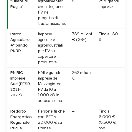
"Filiere di
agroalimentari
€
25 % grandi
16
Puglia"
che integrano
imprese
(a 
FV nel
progetto di
trasformazione.
Parco
Imprese
789 milioni
Fino all'80
10
Agrisolare
agricole e
€ (GSE)
%
09
4° bando
agroindustriali
(ch
PNRR
per FV su
at
coperture
fin
produttive.
PN RIC
PMI e grandi
262 milioni
—
Sc
Imprese
imprese del
€
pr
Sud (FESR
Mezzogiorno,
03
2021-
FV da 10 a
or
2027)
1.000 kW in
(D
autoconsumo.
33
Reddito
Persone fisiche
—
Fino a
—
Energetico
con ISEE ≤
6.000 €
Regionale
20.000 € su
(8.500 €
Puglia
utenze
con