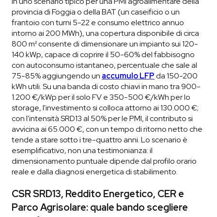
In uno scenario tipico per una PMI agroalimentare della
provincia di Foggia o della BAT (un caseificio o un
frantoio con turni 5-22 e consumo elettrico annuo
intorno ai 200 MWh), una copertura disponibile di circa
800 m² consente di dimensionare un impianto sui 120-
140 kWp, capace di coprire il 50-60% del fabbisogno
con autoconsumo istantaneo, percentuale che sale al
75-85% aggiungendo un
accumulo LFP
da 150-200
kWh utili. Su una banda di costo chiavi in mano tra 900-
1.200 €/kWp per il solo FV e 350-500 €/kWh per lo
storage, l'investimento si colloca attorno ai 130.000 €;
con l'intensità SRD13 al 50% per le PMI, il contributo si
avvicina ai 65.000 €, con un tempo di ritorno netto che
tende a stare sotto i tre-quattro anni. Lo scenario è
esemplificativo, non una testimonianza: il
dimensionamento puntuale dipende dal profilo orario
reale e dalla diagnosi energetica di stabilimento.
CSR SRD13, Reddito Energetico, CER e
Parco Agrisolare: quale bando scegliere