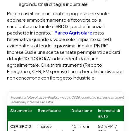
agroindustriali di taglia industriale
Per un caseificio o un frantoio pugliese che vuole
abbinare ammodernamento e fotovoltaico la
candidatura naturale è SRD13, perché finanzia il
pacchetto integrato. Il
Parco Agrisolare
resta
l'alternativa quando si vuole solo l'impianto sui tetti
aziendali e si attende la prossima finestra. PN RIC
Imprese Sud è una scelta sensata per impianti dedicati
di taglia 10-1.000 kW indipendenti dal piano
agroalimentare. Gli altri tre strumenti (Reddito
Energetico, CER, FV sportivi) hanno beneficiari diversi e
non concorrono con il progetto industriale.
Incentivi al fotovoltaico in Puglia a maggio 2026: confronto tra i sette strumenti su b
dotazione, intensità e finestra.
Strumento
Beneficiario
Dotazione
Intensità di
Fi
aiuto
2
CSR SRD13
Imprese
40 milioni
50 % PMI /
26