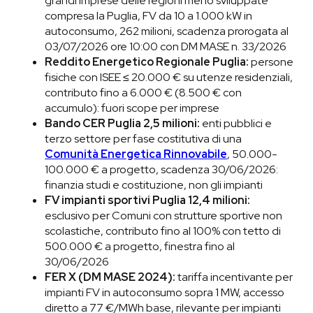
grandi imprese delle regioni meno sviluppate
compresa la Puglia, FV da 10 a 1.000 kW in
autoconsumo, 262 milioni, scadenza prorogata al
03/07/2026 ore 10:00 con DM MASE n. 33/2026
Reddito Energetico Regionale Puglia:
persone
fisiche con ISEE ≤ 20.000 € su utenze residenziali,
contributo fino a 6.000 € (8.500 € con
accumulo): fuori scope per imprese
Bando CER Puglia 2,5 milioni:
enti pubblici e
terzo settore per fase costitutiva di una
Comunità Energetica Rinnovabile
, 50.000-
100.000 € a progetto, scadenza 30/06/2026:
finanzia studi e costituzione, non gli impianti
FV impianti sportivi Puglia 12,4 milioni:
esclusivo per Comuni con strutture sportive non
scolastiche, contributo fino al 100% con tetto di
500.000 € a progetto, finestra fino al
30/06/2026
FER X (DM MASE 2024):
tariffa incentivante per
impianti FV in autoconsumo sopra 1 MW, accesso
diretto a 77 €/MWh base, rilevante per impianti