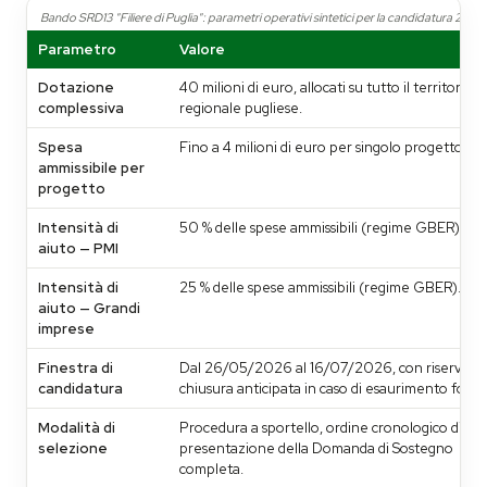
Bando SRD13 "Filiere di Puglia": parametri operativi sintetici per la candidatura 2026
Parametro
Valore
Dotazione
40 milioni di euro, allocati su tutto il territorio
complessiva
regionale pugliese.
Spesa
Fino a 4 milioni di euro per singolo progetto.
ammissibile per
progetto
Intensità di
50 % delle spese ammissibili (regime GBER).
aiuto — PMI
Intensità di
25 % delle spese ammissibili (regime GBER).
aiuto — Grandi
imprese
Finestra di
Dal 26/05/2026 al 16/07/2026, con riserva di
candidatura
chiusura anticipata in caso di esaurimento fondi
Modalità di
Procedura a sportello, ordine cronologico di
selezione
presentazione della Domanda di Sostegno
completa.