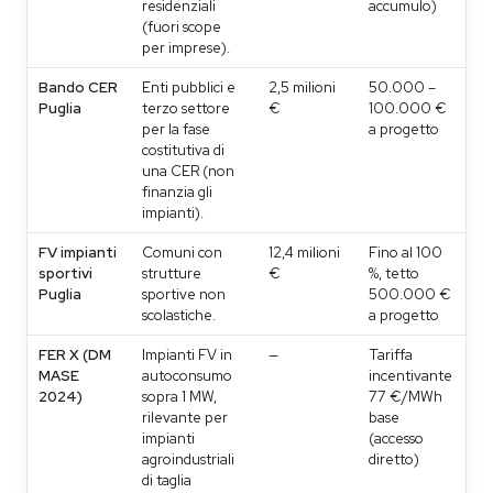
residenziali
accumulo)
(fuori scope
per imprese).
Bando CER
Enti pubblici e
2,5 milioni
50.000 –
En
Puglia
terzo settore
€
100.000 €
30
per la fase
a progetto
costitutiva di
una CER (non
finanzia gli
impianti).
FV impianti
Comuni con
12,4 milioni
Fino al 100
En
sportivi
strutture
€
%, tetto
30
Puglia
sportive non
500.000 €
scolastiche.
a progetto
FER X (DM
Impianti FV in
—
Tariffa
—
MASE
autoconsumo
incentivante
2024)
sopra 1 MW,
77 €/MWh
rilevante per
base
impianti
(accesso
agroindustriali
diretto)
di taglia