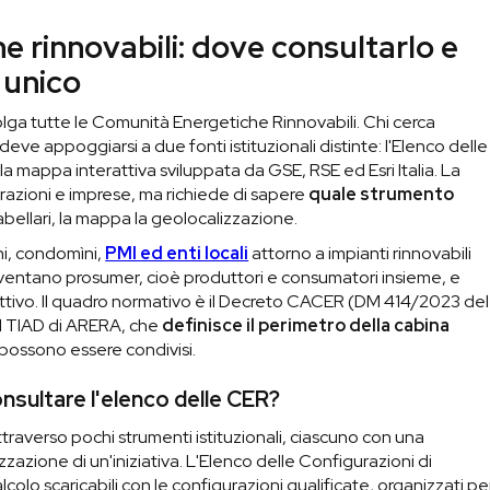
e rinnovabili: dove consultarlo e
 unico
colga tutte le Comunità Energetiche Rinnovabili. Chi cerca
eve appoggiarsi a due fonti istituzionali distinte: l'Elenco delle
 mappa interattiva sviluppata da GSE, RSE ed Esri Italia. La
trazioni e imprese, ma richiede di sapere
quale strumento
 tabellari, la mappa la geolocalizzazione.
ni, condomìni,
PMI ed enti locali
attorno a impianti rinnovabili
iventano prosumer, cioè produttori e consumatori insieme, e
ettivo. Il quadro normativo è il Decreto CACER (DM 414/2023 del
al TIAD di ARERA, che
definisce il perimetro della cabina
ossono essere condivisi.
onsultare l'elenco delle CER?
raverso pochi strumenti istituzionali, ciascuno con una
zzazione di un'iniziativa. L'Elenco delle Configurazioni di
olo scaricabili con le configurazioni qualificate, organizzati pe