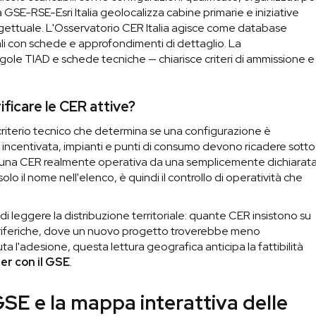
 GSE-RSE-Esri Italia geolocalizza cabine primarie e iniziative
 progettuale. L'Osservatorio CER Italia agisce come database
ciali con schede e approfondimenti di dettaglio. La
e TIAD e schede tecniche — chiarisce criteri di ammissione e
ificare le CER attive?
 criterio tecnico che determina se una configurazione è
e incentivata, impianti e punti di consumo devono ricadere sotto
re una CER realmente operativa da una semplicemente dichiarata
lo il nome nell'elenco, è quindi il controllo di operatività che
 leggere la distribuzione territoriale: quante CER insistono su
riferiche, dove un nuovo progetto troverebbe meno
a l'adesione, questa lettura geografica anticipa la fattibilità
ter con il GSE
.
GSE e la mappa interattiva delle