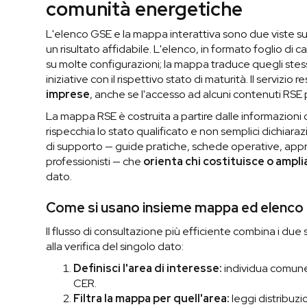
comunità energetiche
L'elenco GSE e la mappa interattiva sono due viste sug
un risultato affidabile. L'elenco, in formato foglio di 
su molte configurazioni; la mappa traduce quegli stes
iniziative con il rispettivo stato di maturità. Il servizio r
imprese
, anche se l'accesso ad alcuni contenuti RSE
La mappa RSE è costruita a partire dalle informazioni c
rispecchia lo stato qualificato e non semplici dichiaraz
di supporto — guide pratiche, schede operative, appr
professionisti — che
orienta chi costituisce o ampl
dato.
Come si usano insieme mappa ed elenco 
Il flusso di consultazione più efficiente combina i due 
alla verifica del singolo dato:
Definisci l'area di interesse:
individua comune, 
CER.
Filtra la mappa per quell'area:
leggi distribuzi