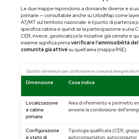
Le due mappe rispondono a domande diverse e si usa
primarie — consultabile anche su UrbisMap come layer s
AT/MT sul territorio nazionale: è il punto di partenza 
specifica cabina e quindi se la partecipazione a una 
CER, invece, geolocalizza le iniziative già censite e qua
insieme significa prima
verificare l'ammissibilità d
comunità già attive
su quell'area (mappa RSE).
Quattro dimensioni per confrontare le comunità energetiche r
Dimensione
Cosa indica
Localizzazione
Area di riferimento e perimetro en
e cabina
avviene la condivisione dell'energ
primaria
Configurazione
Tipologia qualificata (CER, grupp
e stato di
autoconsumatori, autoconsumo