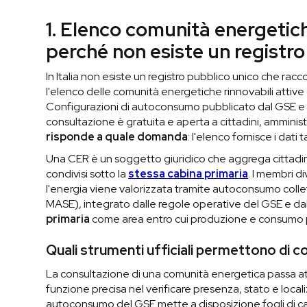
1. Elenco comunità energetich
perché non esiste un registro
In Italia non esiste un registro pubblico unico che rac
l'elenco delle comunità energetiche rinnovabili attive d
Configurazioni di autoconsumo pubblicato dal GSE e la
consultazione è gratuita e aperta a cittadini, amminis
risponde a quale domanda
: l'elenco fornisce i dati
Una CER è un soggetto giuridico che aggrega cittadi
condivisi sotto la
stessa cabina primaria
. I membri d
l'energia viene valorizzata tramite autoconsumo coll
MASE), integrato dalle regole operative del GSE e d
primaria
come area entro cui produzione e consumo p
Quali strumenti ufficiali permettono di c
La consultazione di una comunità energetica passa att
funzione precisa nel verificare presenza, stato e locali
autoconsumo del GSE mette a disposizione fogli di calc