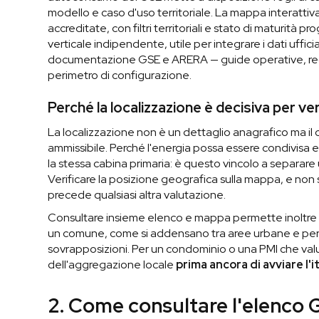
modello e caso d'uso territoriale. La mappa interattiva
accreditate, con filtri territoriali e stato di maturità
verticale indipendente, utile per integrare i dati uffi
documentazione GSE e ARERA — guide operative, regol
perimetro di configurazione.
Perché la localizzazione è decisiva per ver
La localizzazione non è un dettaglio anagrafico ma il
ammissibile. Perché l'energia possa essere condivisa 
la stessa cabina primaria: è questo vincolo a separa
Verificare la posizione geografica sulla mappa, e non so
precede qualsiasi altra valutazione.
Consultare insieme elenco e mappa permette inoltre di
un comune, come si addensano tra aree urbane e pe
sovrapposizioni. Per un condominio o una PMI che valut
dell'aggregazione locale
prima ancora di avviare l'i
2. Come consultare l'elenco 