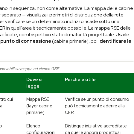
no in sequenza, non come alternative. La mappa delle cabine
eparato — visualizza i perimetri di distribuzione della rete
per verificare se un determinato indirizzo ricade sotto una
CER in quell'area è tecnicamente possibile. La mappa RSE delle
lificate, con il rispettivo stato di maturità progettuale. Usarle
el punto di connessione
(cabine primarie), poi
identificare le
innovabili su mappa ed elenco GSE
Dove si
Perché è utile
legge
tro cui
Mappa RSE
Verifica se un punto di consumo
ia
(layer cabine
può tecnicamente aderire alla
primarie)
CER
o
Elenco
Distingue iniziative accreditate
configurazioni
da quelle ancora progettuali