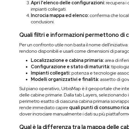
Apri l'elenco delle configurazioni:
recupera i 
impianti collegati.
Incrocia mappa ed elenco:
conferma che locali
conclusioni.
Quali filtri e informazioni permettono di
Per un confronto utile non basta il nome dell'iniziativa:
rendono disponibili e usarli come dimensioni di parago
Localizzazione e cabina primaria:
area di rife
Configurazione e stato di maturità:
tipologia
Impianti collegati:
potenza e tecnologie associa
Modelli organizzativi e finalità:
assetto di gove
Sul piano operativo, UrbisMap è il geoportale che int
delle cabine primarie. Dalla tab Layers, selezionando i
perimetro esatto di ciascuna cabina primaria sovrappo
rende immediato capire
quali punti di consumo ric
dover incrociare manualmente i dati su più piattaform
Qual è la differenza tra la mappa delle c