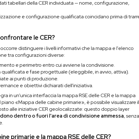
dati tabellari della CER individuata — nome, configurazione,
zzazione e configurazione qualificata coincidano prima di trarr
 confrontare le CER?
 occorre distinguere i livelli informativi che la mappa e l'elenco
ne tra configurazioni diverse:
rimento e perimetro entro cui avviene la condivisione.
 qualificata e fase progettuale (eleggibile, in avvio, attiva).
te ai punti di produzione.
rnance e obiettivi dichiarati dell'iniziativa.
egra in un'unica interfaccia la mappa RSE delle CER e la mappa
l piano «Mappa delle cabine primarie», è possibile visualizzare i
sto alle iniziative CER geolocalizzate: questo doppio layer
adono dentro o fuori l'area di condivisione ammessa
, senz
e.
abine primarie e la mappa RSE delle CER?