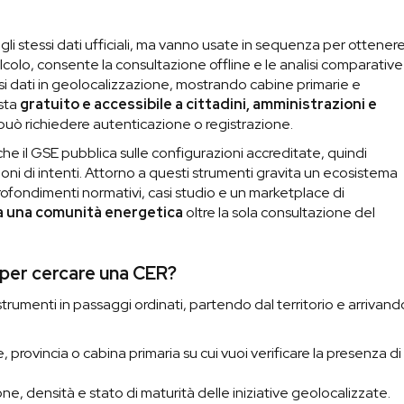
li stessi dati ufficiali, ma vanno usate in sequenza per ottener
calcolo, consente la consultazione offline e le analisi comparative
si dati in geolocalizzazione, mostrando cabine primarie e
esta
gratuito e accessibile a cittadini, amministrazioni e
 può richiedere autenticazione o registrazione.
he il GSE pubblica sulle configurazioni accreditate, quindi
ioni di intenti. Attorno a questi strumenti gravita un ecosistema
ofondimenti normativi, casi studio e un marketplace di
ia una comunità energetica
oltre la sola consultazione del
per cercare una CER?
strumenti in passaggi ordinati, partendo dal territorio e arrivand
provincia o cabina primaria su cui vuoi verificare la presenza di
one, densità e stato di maturità delle iniziative geolocalizzate.