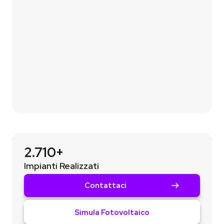
02
Analizziamo le tue esigenze
Ti contattiamo p
er
un breve confronto
così da
capire davvero di cosa hai bisogno.
03
Ricevi il Preventivo
Ti condividiamo il preventivo
in modo che tu
possa vautare la nostra proposta.
2.710+
Impianti Realizzati
Contattaci
Simula Fotovoltaico