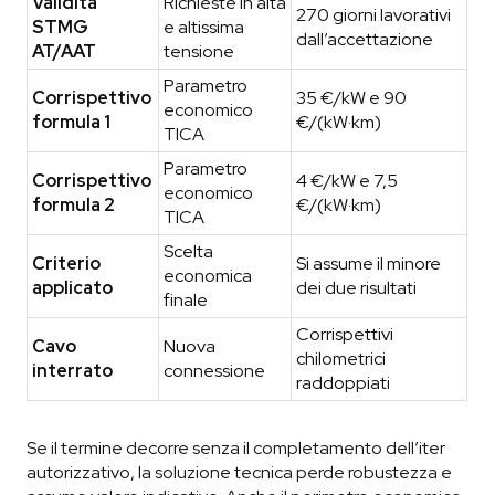
Validità
Richieste in alta
270 giorni lavorativi
STMG
e altissima
dall’accettazione
AT/AAT
tensione
Parametro
Corrispettivo
35 €/kW e 90
economico
formula 1
€/(kW·km)
TICA
Parametro
Corrispettivo
4 €/kW e 7,5
economico
formula 2
€/(kW·km)
TICA
Scelta
Criterio
Si assume il minore
economica
applicato
dei due risultati
finale
Corrispettivi
Cavo
Nuova
chilometrici
interrato
connessione
raddoppiati
Se il termine decorre senza il completamento dell’iter
autorizzativo, la soluzione tecnica perde robustezza e