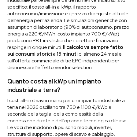
industriale parte sempre da tre numeri verificati sul sito
specifico: il costo all-in al kWp, il rapporto
autoconsumo/immissione e il prezzo di acquisto attuale
dell'energia per l'azienda. Le simulazioni generiche con
assumption di laboratorio (90% di autoconsumo, prezzo
energia a 220 €/MWh, costo impianto 700 €/kWp)
producono PBT irrealistici che il direttore finanziario
respinge in cinque minuti.
Il calcolo va sempre fatto
sui consumi storici a 15 minuti
di almeno 24 mesi e
sull'offerta commerciale di tre EPC indipendenti per
disinnescare l'effetto vendor selection.
Quanto costa al kWp un impianto
industriale a terra?
I costi all-in chiavi in mano per un impianto industriale a
terra nel 2026 oscillano tra 750 e 1.100 €/kWp a
seconda della taglia, della complessità della
connessione di rete e dell'opzione tecnologica di base.
Le voci che incidono di più sono moduli, inverter,
strutture di supporto, opere di scavo e cablaggio,