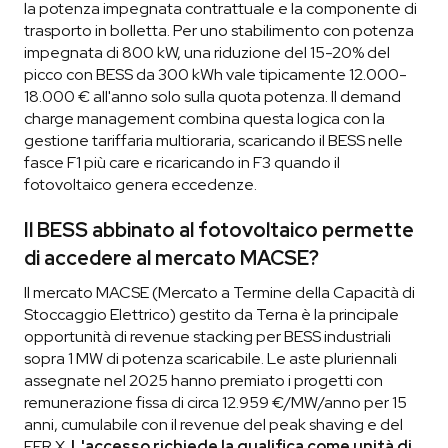
la potenza impegnata contrattuale e la componente di
trasporto in bolletta. Per uno stabilimento con potenza
impegnata di 800 kW, una riduzione del 15-20% del
picco con BESS da 300 kWh vale tipicamente 12.000-
18.000 € all'anno solo sulla quota potenza. Il demand
charge management combina questa logica con la
gestione tariffaria multioraria, scaricando il BESS nelle
fasce F1 più care e ricaricando in F3 quando il
fotovoltaico genera eccedenze.
Il BESS abbinato al fotovoltaico permette
di accedere al mercato MACSE?
Il mercato MACSE (Mercato a Termine della Capacità di
Stoccaggio Elettrico) gestito da Terna è la principale
opportunità di revenue stacking per BESS industriali
sopra 1 MW di potenza scaricabile. Le aste pluriennali
assegnate nel 2025 hanno premiato i progetti con
remunerazione fissa di circa 12.959 €/MW/anno per 15
anni, cumulabile con il revenue del peak shaving e del
FER X.
L'accesso richiede la qualifica come unità di