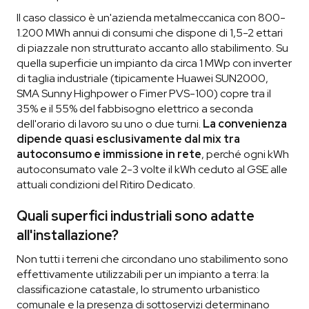
Il caso classico è un'azienda metalmeccanica con 800-
1.200 MWh annui di consumi che dispone di 1,5-2 ettari
di piazzale non strutturato accanto allo stabilimento. Su
quella superficie un impianto da circa 1 MWp con inverter
di taglia industriale (tipicamente Huawei SUN2000,
SMA Sunny Highpower o Fimer PVS-100) copre tra il
35% e il 55% del fabbisogno elettrico a seconda
dell'orario di lavoro su uno o due turni.
La convenienza
dipende quasi esclusivamente dal mix tra
autoconsumo e immissione in rete
, perché ogni kWh
autoconsumato vale 2-3 volte il kWh ceduto al GSE alle
attuali condizioni del Ritiro Dedicato.
Quali superfici industriali sono adatte
all'installazione?
Non tutti i terreni che circondano uno stabilimento sono
effettivamente utilizzabili per un impianto a terra: la
classificazione catastale, lo strumento urbanistico
comunale e la presenza di sottoservizi determinano