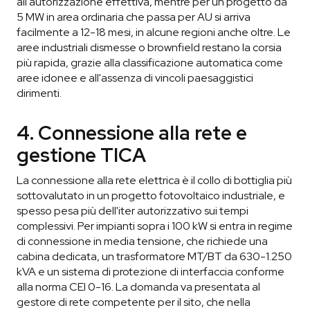
all'autorizzazione effettiva, mentre per un progetto da
5 MW in area ordinaria che passa per AU si arriva
facilmente a 12-18 mesi, in alcune regioni anche oltre. Le
aree industriali dismesse o brownfield restano la corsia
più rapida, grazie alla classificazione automatica come
aree idonee e all'assenza di vincoli paesaggistici
dirimenti.
4. Connessione alla rete e
gestione TICA
La connessione alla rete elettrica è il collo di bottiglia più
sottovalutato in un progetto fotovoltaico industriale, e
spesso pesa più dell'iter autorizzativo sui tempi
complessivi. Per impianti sopra i 100 kW si entra in regime
di connessione in media tensione, che richiede una
cabina dedicata, un trasformatore MT/BT da 630-1.250
kVA e un sistema di protezione di interfaccia conforme
alla norma CEI 0-16. La domanda va presentata al
gestore di rete competente per il sito, che nella