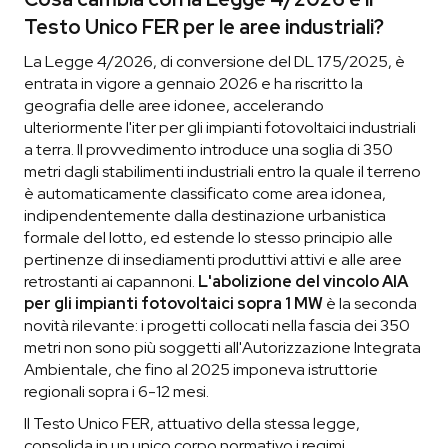
Testo Unico FER per le aree industriali?
La Legge 4/2026, di conversione del DL 175/2025, è
entrata in vigore a gennaio 2026 e ha riscritto la
geografia delle aree idonee, accelerando
ulteriormente l'iter per gli impianti fotovoltaici industriali
a terra. Il provvedimento introduce una soglia di 350
metri dagli stabilimenti industriali entro la quale il terreno
è automaticamente classificato come area idonea,
indipendentemente dalla destinazione urbanistica
formale del lotto, ed estende lo stesso principio alle
pertinenze di insediamenti produttivi attivi e alle aree
retrostanti ai capannoni.
L'abolizione del vincolo AIA
per gli impianti fotovoltaici sopra 1 MW
è la seconda
novità rilevante: i progetti collocati nella fascia dei 350
metri non sono più soggetti all'Autorizzazione Integrata
Ambientale, che fino al 2025 imponeva istruttorie
regionali sopra i 6-12 mesi.
Il Testo Unico FER, attuativo della stessa legge,
consolida in un unico corpo normativo i regimi