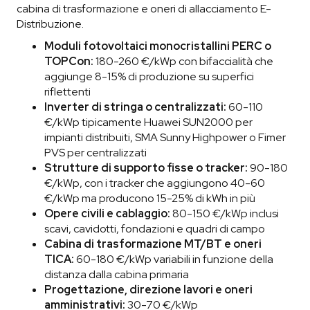
cabina di trasformazione e oneri di allacciamento E-
Distribuzione.
Moduli fotovoltaici monocristallini PERC o
TOPCon:
180-260 €/kWp con bifaccialità che
aggiunge 8-15% di produzione su superfici
riflettenti
Inverter di stringa o centralizzati:
60-110
€/kWp tipicamente Huawei SUN2000 per
impianti distribuiti, SMA Sunny Highpower o Fimer
PVS per centralizzati
Strutture di supporto fisse o tracker:
90-180
€/kWp, con i tracker che aggiungono 40-60
€/kWp ma producono 15-25% di kWh in più
Opere civili e cablaggio:
80-150 €/kWp inclusi
scavi, cavidotti, fondazioni e quadri di campo
Cabina di trasformazione MT/BT e oneri
TICA:
60-180 €/kWp variabili in funzione della
distanza dalla cabina primaria
Progettazione, direzione lavori e oneri
amministrativi:
30-70 €/kWp