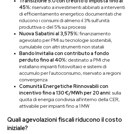
Transizione 5.0 con credito d'imposta fino al
45%:
riservato a investimenti abbinati a interventi
di efficientamento energetico documentati che
riducono i consumi di almeno il 3% sull'unità
produttiva o del 5% sui processi
Nuova Sabatini al 3,575%:
finanziamento
agevolato per PMI su tecnologie sostenibili,
cumulabile con altri strumenti non statali
Bando Invitalia con contributo a fondo
perduto fino al 40%:
destinato a PMI che
installano impianti fotovoltaici e sistemi di
accumulo per l'autoconsumo, riservato a regioni
convergenza
Comunità Energetiche Rinnovabili con
incentivo fino a 130 €/MWh per 20 anni:
sulla
quota di energia condivisa all'interno della CER,
attivabile per impianti fino a 1 MW
Quali agevolazioni fiscali riducono il costo
iniziale?