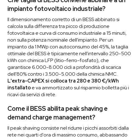
Che taglia di BESS conviene abbinare a un
impianto fotovoltaico industriale?
Il dimensionamento corretto di un BESS abbinato si
calcola sulla differenza tra picco di produzione
fotovoltaica e curva di consumo industriale a 15 minuti,
non sulla potenza nominale dell'impianto. Per un
impianto da 1 MWp con autoconsumo del 45%, la taglia
ottimale del BESS è tipicamente nell'intervallo 250-500
kWh con chimica LFP (litio-ferro-fosfato), che
garantisce 6.000-8.000 cicli a profondità di scarica
dell'80% contro i 3.500-5.000 della chimica NMC.
L'extra-CAPEX si colloca tra 280 e 380 €/kWh
installato
e va ammortizzato sul risparmio bolletta più i
ricavi da servizi di rete.
Come il BESS abilita peak shaving e
demand charge management?
Il peak shaving consiste nel ridurre i picchi assorbiti dalla
rete nei quarti d'ora di massimo consumo, abbassando