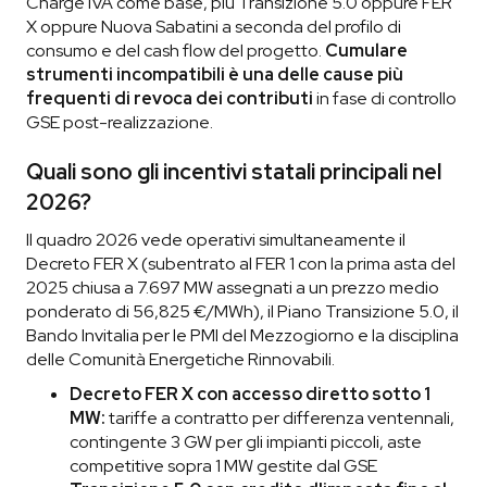
Charge IVA come base, più Transizione 5.0 oppure FER
X oppure Nuova Sabatini a seconda del profilo di
consumo e del cash flow del progetto.
Cumulare
strumenti incompatibili è una delle cause più
frequenti di revoca dei contributi
in fase di controllo
GSE post-realizzazione.
Quali sono gli incentivi statali principali nel
2026?
Il quadro 2026 vede operativi simultaneamente il
Decreto FER X (subentrato al FER 1 con la prima asta del
2025 chiusa a 7.697 MW assegnati a un prezzo medio
ponderato di 56,825 €/MWh), il Piano Transizione 5.0, il
Bando Invitalia per le PMI del Mezzogiorno e la disciplina
delle Comunità Energetiche Rinnovabili.
Decreto FER X con accesso diretto sotto 1
MW:
tariffe a contratto per differenza ventennali,
contingente 3 GW per gli impianti piccoli, aste
competitive sopra 1 MW gestite dal GSE