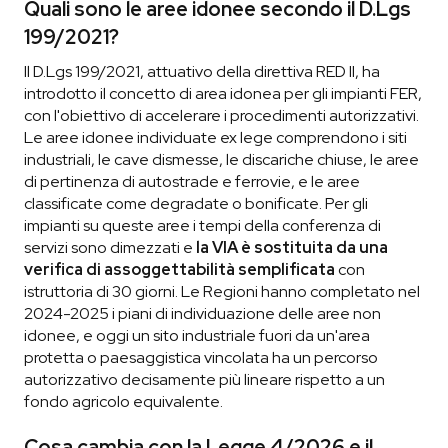
Quali sono le aree idonee secondo il D.Lgs
199/2021?
Il D.Lgs 199/2021, attuativo della direttiva RED II, ha
introdotto il concetto di area idonea per gli impianti FER,
con l'obiettivo di accelerare i procedimenti autorizzativi.
Le aree idonee individuate ex lege comprendono i siti
industriali, le cave dismesse, le discariche chiuse, le aree
di pertinenza di autostrade e ferrovie, e le aree
classificate come degradate o bonificate. Per gli
impianti su queste aree i tempi della conferenza di
servizi sono dimezzati e
la VIA è sostituita da una
verifica di assoggettabilità semplificata
con
istruttoria di 30 giorni. Le Regioni hanno completato nel
2024-2025 i piani di individuazione delle aree non
idonee, e oggi un sito industriale fuori da un'area
protetta o paesaggistica vincolata ha un percorso
autorizzativo decisamente più lineare rispetto a un
fondo agricolo equivalente.
Cosa cambia con la Legge 4/2026 e il