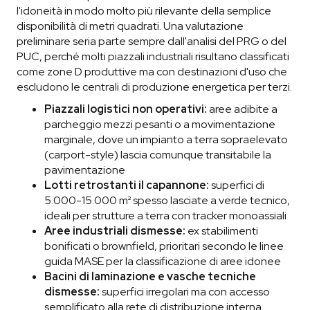
l'idoneità in modo molto più rilevante della semplice
disponibilità di metri quadrati. Una valutazione
preliminare seria parte sempre dall'analisi del PRG o del
PUC, perché molti piazzali industriali risultano classificati
come zone D produttive ma con destinazioni d'uso che
escludono le centrali di produzione energetica per terzi.
Piazzali logistici non operativi:
aree adibite a
parcheggio mezzi pesanti o a movimentazione
marginale, dove un impianto a terra sopraelevato
(carport-style) lascia comunque transitabile la
pavimentazione
Lotti retrostanti il capannone:
superfici di
5.000-15.000 m² spesso lasciate a verde tecnico,
ideali per strutture a terra con tracker monoassiali
Aree industriali dismesse:
ex stabilimenti
bonificati o brownfield, prioritari secondo le linee
guida MASE per la classificazione di aree idonee
Bacini di laminazione e vasche tecniche
dismesse:
superfici irregolari ma con accesso
semplificato alla rete di distribuzione interna