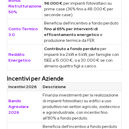
Bonus
96.000 €
per impianti fotovoltaici su
Ristrutturazione
prime case (36% fino a 48.000 € per
50%
seconde case).
Beneficia dell'incentivo a fondo perduto
Conto Termico
fino al 65% per interventi di
3.0
efficentamento energetico
e
produzione termica da FER.
Contributo a fondo perduto
per
Reddito
impianti tra 2 kW e 6 kW, per famiglie con
Energetico
ISEE ≤ 15.000 €, o ≤ 30.000 € se con
almeno quattro figli a carico.
Incentivi per Aziende
Incentivi 2026
Descrizione
Finanzia investimenti per la realizzazione
Bando
di impianti fotovoltaici su edifici a uso
Agrisolare
produttivo nei settori agricolo, zootecnico
2026
e agroindustriale, con incentivi fino
all'80% a fondo perduto.
Beneficia dell'incentivo a fondo perduto