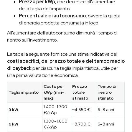
Prezzo per kWp
, che decresce all'aumentare
della taglia dell'impianto
Percentuale di autoconsumo
, ovvero la quota
di energia prodotta consumata in loco
All'aumentare dell'autoconsumo diminuirà il tempo di
rientro sull'investimento.
La tabella seguente fornisce una stima indicativa dei
costi specifici, del prezzo totale e del tempo medio
di payback
per ciascuna taglia impiantistica, utile per
una prima valutazione economica.
Costo per
Prezzo
Tempo di
Taglia impianto
kWp (min–
totale
rientro
max)
stimato
stimato
1.400–1.700
3 kW
~4.650 €
6–8 anni
€/kWp
1.300–1.600
6 kW
~8.700 €
6–8 anni
€/kWp