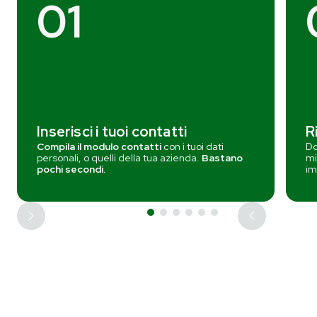
01
Inserisci i tuoi contatti
R
Compila il modulo contatti
con i tuoi dati
Do
personali, o quelli della tua azienda.
Bastano
mi
pochi secondi.
im