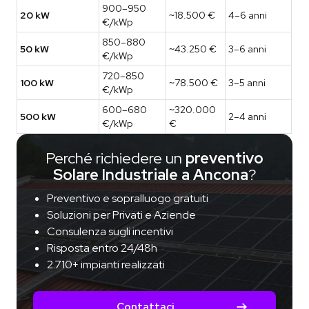
900–950
20 kW
~18.500 €
4–6 anni
€/kWp
850–880
50 kW
~43.250 €
3–6 anni
€/kWp
720–850
100 kW
~78.500 €
3–5 anni
€/kWp
600–680
~320.000
500 kW
2–4 anni
€/kWp
€
Perché richiedere un
preventivo
Solare Industriale a Ancona
?
Preventivo e sopralluogo gratuiti
Soluzioni per Privati e Aziende
Consulenza sugli incentivi
Risposta entro 24/48h
2.710+ impianti realizzati
Contattaci