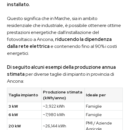
installato.
Questo significa che in Marche, sia in ambito
residenziale che industriale, è possibile ottenere ottime
prestazioni energetiche dall'installazione del
fotovoltaico a Ancona,
riducendo la dipendenza
dalla rete elettrica
e contenendo fino al 90% i costi
energetici.
Di seguito alcuni esempi della produzione annua
stimata
per diverse taglie di impianto in provincia di
Ancona:
Produzione stimata
Taglia impianto
Ideale per
(kWh/anno)
3 kW
~3,922 kWh
Famiglie
6 kW
~7,980 kWh
Famiglie
PMI / Aziende
20 kW
~26,144 kWh
Agricole