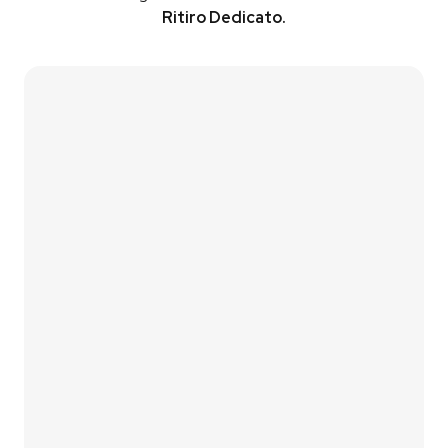
Ritiro Dedicato.
Contattaci
Vai al Simulatore
01
Lascia i tuoi contatti
Compila il form di contatto oppure utilizza il nostro
simulatore fotovoltaico
per una prima stima
immediata.
02
Analizziamo le tue esigenze