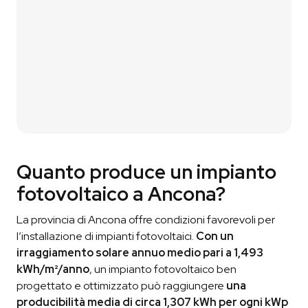
Ti contattiamo p
er
un breve confronto
così da
capire davvero di cosa hai bisogno.
03
Ricevi il Preventivo
Ti condividiamo il preventivo
in modo che tu
possa vautare la nostra proposta.
Quanto produce un impianto
fotovoltaico a Ancona?
La provincia di Ancona offre condizioni favorevoli per
l’installazione di impianti fotovoltaici.
Con un
irraggiamento solare annuo medio pari a 1,493
kWh/m²/anno
, un impianto fotovoltaico ben
progettato e ottimizzato può raggiungere
una
producibilità media di circa 1,307 kWh per ogni kWp