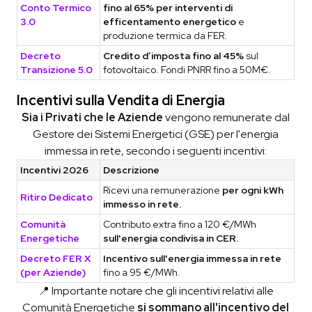
Conto Termico
fino al 65% per interventi di
3.0
efficentamento energetico
e
produzione termica da FER.
Decreto
Credito d’imposta fino al 45%
sul
Transizione 5.0
fotovoltaico. Fondi PNRR fino a 50M€.
Incentivi sulla Vendita di Energia
Sia i Privati che le Aziende
vengono remunerate dal
Gestore dei Sistemi Energetici (GSE) per l'energia
immessa in rete, secondo i seguenti incentivi:
Incentivi 2026
Descrizione
Ricevi una remunerazione
per ogni kWh
Ritiro Dedicato
immesso in rete.
Comunità
Contributo extra fino a 120 €/MWh
Energetiche
sull'energia condivisa in CER.
Decreto FER X
Incentivo sull'energia immessa in rete
(per Aziende)
fino a 95 €/MWh.
📍 Importante notare che gli incentivi relativi alle
Comunità Energetiche
si sommano all'incentivo del