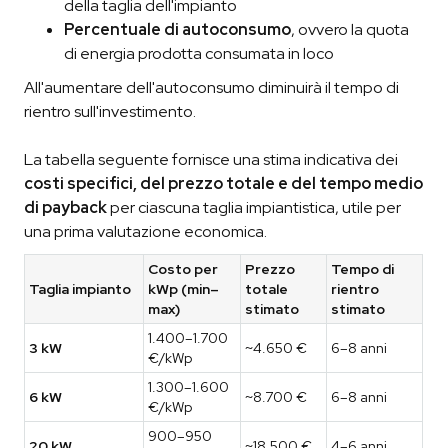
della taglia dell'impianto
Percentuale di autoconsumo
, ovvero la quota
di energia prodotta consumata in loco
All'aumentare dell'autoconsumo diminuirà il tempo di
rientro sull'investimento.
La tabella seguente fornisce una stima indicativa dei
costi specifici, del prezzo totale e del tempo medio
di payback
per ciascuna taglia impiantistica, utile per
una prima valutazione economica.
Costo per
Prezzo
Tempo di
Taglia impianto
kWp (min–
totale
rientro
max)
stimato
stimato
1.400–1.700
3 kW
~4.650 €
6–8 anni
€/kWp
1.300–1.600
6 kW
~8.700 €
6–8 anni
€/kWp
900–950
20 kW
~18.500 €
4–6 anni