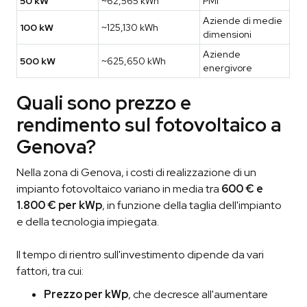
50 kW
~62,565 kWh
PMI
Aziende di medie
100 kW
~125,130 kWh
dimensioni
Aziende
500 kW
~625,650 kWh
energivore
Quali sono prezzo e
rendimento sul fotovoltaico a
Genova?
Nella zona di Genova, i costi di realizzazione di un
impianto fotovoltaico variano in media tra
600 € e
1.800 € per kWp
, in funzione della taglia dell'impianto
e della tecnologia impiegata.
Il tempo di rientro sull'investimento dipende da vari
fattori, tra cui:
Prezzo per kWp
, che decresce all'aumentare