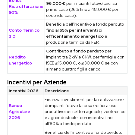
Bonus
96.000 €
per impianti fotovoltaici su
Ristrutturazione
prime case (36% fino a 48.000 € per
50%
seconde case).
Beneficia dell'incentivo a fondo perduto
Conto Termico
fino al 65% per interventi di
3.0
efficentamento energetico
e
produzione termica da FER.
Contributo a fondo perduto
per
Reddito
impianti tra 2 kW e 6 kW, per famiglie con
Energetico
ISEE ≤ 15.000 €, o ≤ 30.000 € se con
almeno quattro figli a carico.
Incentivi per Aziende
Incentivi 2026
Descrizione
Finanzia investimenti per la realizzazione
Bando
di impianti fotovoltaici su edifici a uso
Agrisolare
produttivo nei settori agricolo, zootecnico
2026
e agroindustriale, con incentivi fino
all'80% a fondo perduto.
Beneficia dell'incentivo a fondo perduto