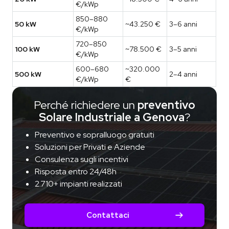
€/kWp
850–880
50 kW
~43.250 €
3–6 anni
€/kWp
720–850
100 kW
~78.500 €
3–5 anni
€/kWp
600–680
~320.000
500 kW
2–4 anni
€/kWp
€
Perché richiedere un
preventivo
Solare Industriale a Genova
?
Preventivo e sopralluogo gratuiti
Soluzioni per Privati e Aziende
Consulenza sugli incentivi
Risposta entro 24/48h
2.710+ impianti realizzati
Contattaci