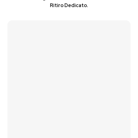
Ritiro Dedicato.
Contattaci
Vai al Simulatore
01
Lascia i tuoi contatti
Compila il form di contatto oppure utilizza il nostro
simulatore fotovoltaico
per una prima stima
immediata.
02
Analizziamo le tue esigenze