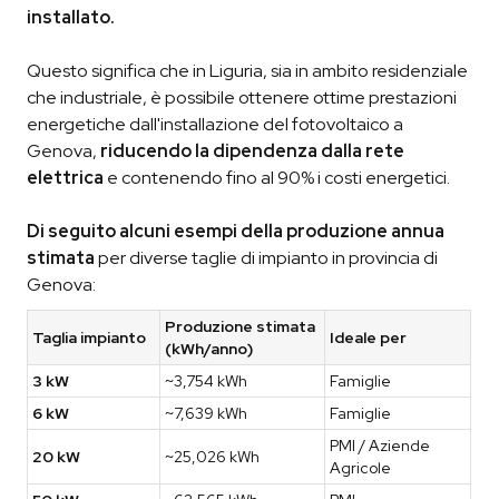
installato.
Questo significa che in Liguria, sia in ambito residenziale
che industriale, è possibile ottenere ottime prestazioni
energetiche dall'installazione del fotovoltaico a
Genova,
riducendo la dipendenza dalla rete
elettrica
e contenendo fino al 90% i costi energetici.
Di seguito alcuni esempi della produzione annua
stimata
per diverse taglie di impianto in provincia di
Genova:
Produzione stimata
Taglia impianto
Ideale per
(kWh/anno)
3 kW
~3,754 kWh
Famiglie
6 kW
~7,639 kWh
Famiglie
PMI / Aziende
20 kW
~25,026 kWh
Agricole