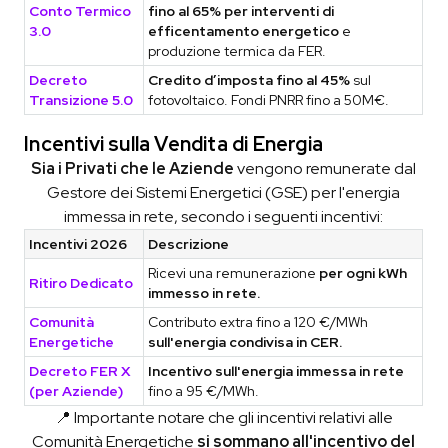
Conto Termico
fino al 65% per interventi di
3.0
efficentamento energetico
e
produzione termica da FER.
Decreto
Credito d’imposta fino al 45%
sul
Transizione 5.0
fotovoltaico. Fondi PNRR fino a 50M€.
Incentivi sulla Vendita di Energia
Sia i Privati che le Aziende
vengono remunerate dal
Gestore dei Sistemi Energetici (GSE) per l'energia
immessa in rete, secondo i seguenti incentivi:
Incentivi 2026
Descrizione
Ricevi una remunerazione
per ogni kWh
Ritiro Dedicato
immesso in rete.
Comunità
Contributo extra fino a 120 €/MWh
Energetiche
sull'energia condivisa in CER.
Decreto FER X
Incentivo sull'energia immessa in rete
(per Aziende)
fino a 95 €/MWh.
📍 Importante notare che gli incentivi relativi alle
Comunità Energetiche
si sommano all'incentivo del