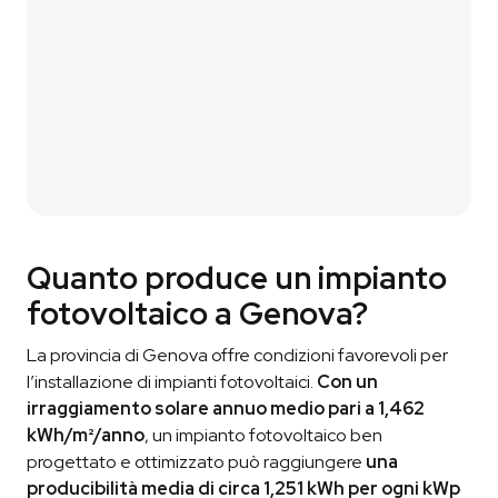
Ti contattiamo p
er
un breve confronto
così da
capire davvero di cosa hai bisogno.
03
Ricevi il Preventivo
Ti condividiamo il preventivo
in modo che tu
possa vautare la nostra proposta.
Quanto produce un impianto
fotovoltaico a Genova?
La provincia di Genova offre condizioni favorevoli per
l’installazione di impianti fotovoltaici.
Con un
irraggiamento solare annuo medio pari a 1,462
kWh/m²/anno
, un impianto fotovoltaico ben
progettato e ottimizzato può raggiungere
una
producibilità media di circa 1,251 kWh per ogni kWp