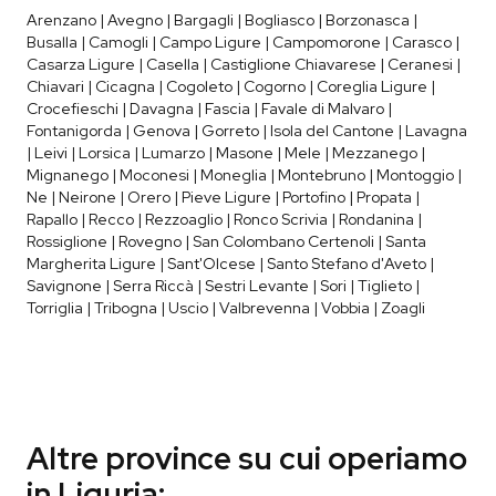
Arenzano | Avegno | Bargagli | Bogliasco | Borzonasca |
Busalla | Camogli | Campo Ligure | Campomorone | Carasco |
Casarza Ligure | Casella | Castiglione Chiavarese | Ceranesi |
Chiavari | Cicagna | Cogoleto | Cogorno | Coreglia Ligure |
Crocefieschi | Davagna | Fascia | Favale di Malvaro |
Fontanigorda | Genova | Gorreto | Isola del Cantone | Lavagna
| Leivi | Lorsica | Lumarzo | Masone | Mele | Mezzanego |
Mignanego | Moconesi | Moneglia | Montebruno | Montoggio |
Ne | Neirone | Orero | Pieve Ligure | Portofino | Propata |
Rapallo | Recco | Rezzoaglio | Ronco Scrivia | Rondanina |
Rossiglione | Rovegno | San Colombano Certenoli | Santa
Margherita Ligure | Sant'Olcese | Santo Stefano d'Aveto |
Savignone | Serra Riccà | Sestri Levante | Sori | Tiglieto |
Torriglia | Tribogna | Uscio | Valbrevenna | Vobbia | Zoagli
Altre province su cui operiamo
in Liguria: