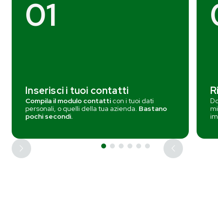
01
Inserisci i tuoi contatti
R
Compila il modulo contatti
con i tuoi dati
Do
personali, o quelli della tua azienda.
Bastano
mi
pochi secondi.
im