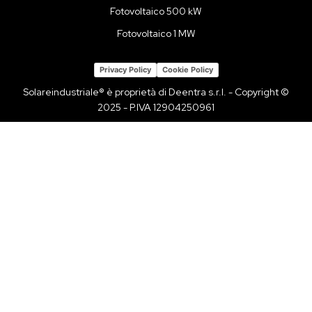
Fotovoltaico 500 kW
Fotovoltaico 1 MW
Privacy Policy
Cookie Policy
Solareindustriale® è proprietà di Deentra s.r.l. - Copyright ©
2025 - P.IVA 12904250961