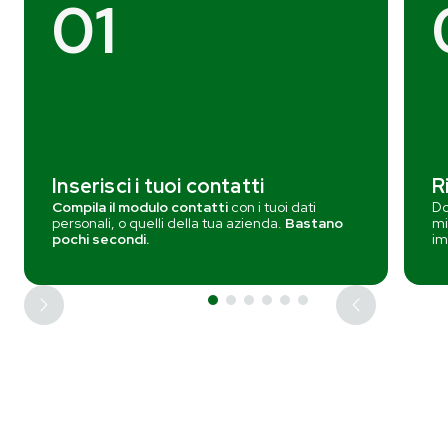
01
Inserisci i tuoi contatti
R
Compila il modulo contatti
con i tuoi dati
Do
personali, o quelli della tua azienda.
Bastano
mi
pochi secondi.
im