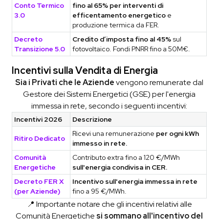
Conto Termico
fino al 65% per interventi di
3.0
efficentamento energetico
e
produzione termica da FER.
Decreto
Credito d’imposta fino al 45%
sul
Transizione 5.0
fotovoltaico. Fondi PNRR fino a 50M€.
Incentivi sulla Vendita di Energia
Sia i Privati che le Aziende
vengono remunerate dal
Gestore dei Sistemi Energetici (GSE) per l'energia
immessa in rete, secondo i seguenti incentivi:
Incentivi 2026
Descrizione
Ricevi una remunerazione
per ogni kWh
Ritiro Dedicato
immesso in rete.
Comunità
Contributo extra fino a 120 €/MWh
Energetiche
sull'energia condivisa in CER.
Decreto FER X
Incentivo sull'energia immessa in rete
(per Aziende)
fino a 95 €/MWh.
📍 Importante notare che gli incentivi relativi alle
Comunità Energetiche
si sommano all'incentivo del