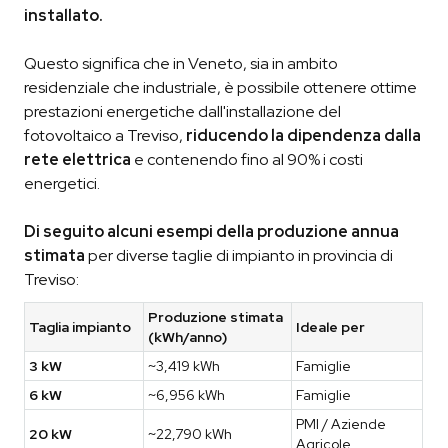
installato.
Questo significa che in Veneto, sia in ambito
residenziale che industriale, è possibile ottenere ottime
prestazioni energetiche dall'installazione del
fotovoltaico a Treviso,
riducendo la dipendenza dalla
rete elettrica
e contenendo fino al 90% i costi
energetici.
Di seguito alcuni esempi della produzione annua
stimata
per diverse taglie di impianto in provincia di
Treviso:
Produzione stimata
Taglia impianto
Ideale per
(kWh/anno)
3 kW
~3,419 kWh
Famiglie
6 kW
~6,956 kWh
Famiglie
PMI / Aziende
20 kW
~22,790 kWh
Agricole