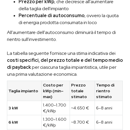
Prezzo per kWp
, che decresce all'aumentare
della taglia dell'impianto
Percentuale di autoconsumo
, ovvero la quota
di energia prodotta consumata in loco
All'aumentare dell'autoconsumo diminuirà il tempo di
rientro sull'investimento.
La tabella seguente fornisce una stima indicativa dei
costi specifici, del prezzo totale e del tempo medio
di payback
per ciascuna taglia impiantistica, utile per
una prima valutazione economica.
Costo per
Prezzo
Tempo di
Taglia impianto
kWp (min–
totale
rientro
max)
stimato
stimato
1.400–1.700
3 kW
~4.650 €
6–8 anni
€/kWp
1.300–1.600
6 kW
~8.700 €
6–8 anni
€/kWp