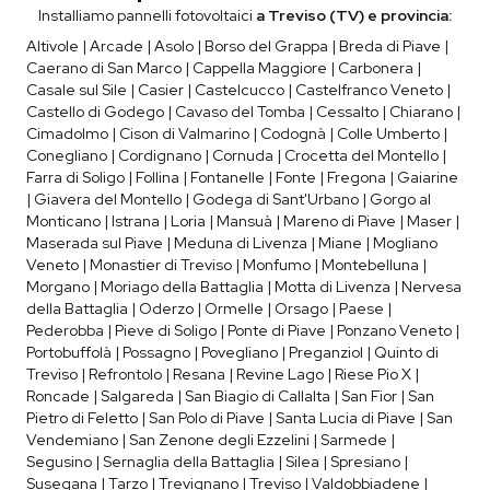
Installiamo pannelli fotovoltaici
a Treviso (TV) e provincia:
Altivole | Arcade | Asolo | Borso del Grappa | Breda di Piave |
Caerano di San Marco | Cappella Maggiore | Carbonera |
Casale sul Sile | Casier | Castelcucco | Castelfranco Veneto |
Castello di Godego | Cavaso del Tomba | Cessalto | Chiarano |
Cimadolmo | Cison di Valmarino | Codognà | Colle Umberto |
Conegliano | Cordignano | Cornuda | Crocetta del Montello |
Farra di Soligo | Follina | Fontanelle | Fonte | Fregona | Gaiarine
| Giavera del Montello | Godega di Sant'Urbano | Gorgo al
Monticano | Istrana | Loria | Mansuà | Mareno di Piave | Maser |
Maserada sul Piave | Meduna di Livenza | Miane | Mogliano
Veneto | Monastier di Treviso | Monfumo | Montebelluna |
Morgano | Moriago della Battaglia | Motta di Livenza | Nervesa
della Battaglia | Oderzo | Ormelle | Orsago | Paese |
Pederobba | Pieve di Soligo | Ponte di Piave | Ponzano Veneto |
Portobuffolà | Possagno | Povegliano | Preganziol | Quinto di
Treviso | Refrontolo | Resana | Revine Lago | Riese Pio X |
Roncade | Salgareda | San Biagio di Callalta | San Fior | San
Pietro di Feletto | San Polo di Piave | Santa Lucia di Piave | San
Vendemiano | San Zenone degli Ezzelini | Sarmede |
Segusino | Sernaglia della Battaglia | Silea | Spresiano |
Susegana | Tarzo | Trevignano | Treviso | Valdobbiadene |