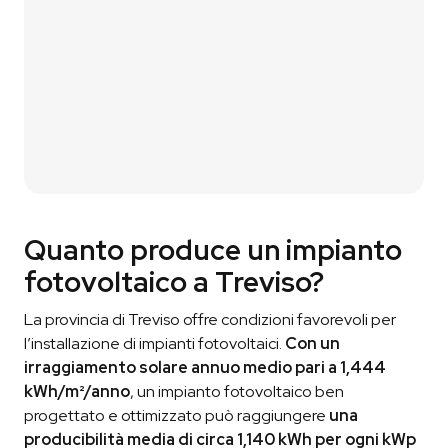
Ti contattiamo p
er
un breve confronto
così da
capire davvero di cosa hai bisogno.
03
Ricevi il Preventivo
Ti condividiamo il preventivo
in modo che tu
possa vautare la nostra proposta.
Quanto produce un impianto
fotovoltaico a Treviso?
La provincia di Treviso offre condizioni favorevoli per
l’installazione di impianti fotovoltaici.
Con un
irraggiamento solare annuo medio pari a 1,444
kWh/m²/anno
, un impianto fotovoltaico ben
progettato e ottimizzato può raggiungere
una
producibilità media di circa 1,140 kWh per ogni kWp