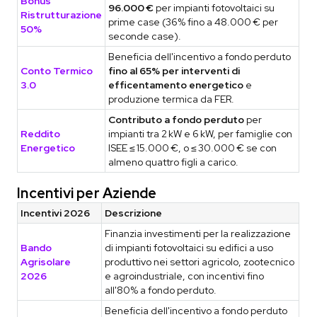
Bonus
96.000 €
per impianti fotovoltaici su
Ristrutturazione
prime case (36% fino a 48.000 € per
50%
seconde case).
Beneficia dell'incentivo a fondo perduto
Conto Termico
fino al 65% per interventi di
3.0
efficentamento energetico
e
produzione termica da FER.
Contributo a fondo perduto
per
Reddito
impianti tra 2 kW e 6 kW, per famiglie con
Energetico
ISEE ≤ 15.000 €, o ≤ 30.000 € se con
almeno quattro figli a carico.
Incentivi per Aziende
Incentivi 2026
Descrizione
Finanzia investimenti per la realizzazione
Bando
di impianti fotovoltaici su edifici a uso
Agrisolare
produttivo nei settori agricolo, zootecnico
2026
e agroindustriale, con incentivi fino
all'80% a fondo perduto.
Beneficia dell'incentivo a fondo perduto