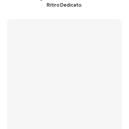
Ritiro Dedicato.
Contattaci
Vai al Simulatore
01
Lascia i tuoi contatti
Compila il form di contatto oppure utilizza il nostro
simulatore fotovoltaico
per una prima stima
immediata.
02
Analizziamo le tue esigenze