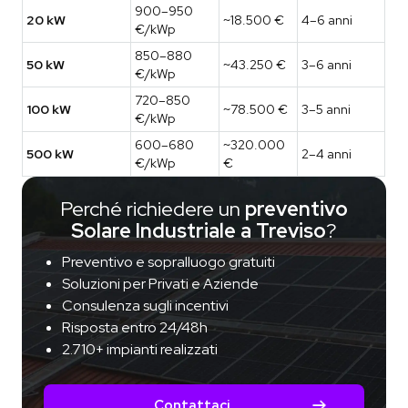
900–950
20 kW
~18.500 €
4–6 anni
€/kWp
850–880
50 kW
~43.250 €
3–6 anni
€/kWp
720–850
100 kW
~78.500 €
3–5 anni
€/kWp
600–680
~320.000
500 kW
2–4 anni
€/kWp
€
Perché richiedere un
preventivo
Solare Industriale a Treviso
?
Preventivo e sopralluogo gratuiti
Soluzioni per Privati e Aziende
Consulenza sugli incentivi
Risposta entro 24/48h
2.710+ impianti realizzati
Contattaci