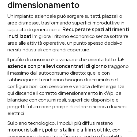
dimensionamento
Un impianto aziendale può sorgere su tetti, piazzali o
aree dismesse, trasformando superfici improduttive in
capacità di generazione.
Recuperare spazi altrimenti
inutilizzati
migliora il ritorno economico senza sottrarre
aree alle attività operative, un punto spesso decisivo
nei siti industriali con grandi coperture.
Il profilo di consumo è la variabile che orienta tutto.
Le
aziende con prelievi concentrati di giorno
traggono
il massimo dall'autoconsumo diretto; quelle con
fabbisogni notturni hanno bisogno di accumulo o di
configurazioni con cessione e vendita dell'energia. Da
qui discende il corretto dimensionamento in kWp, da
bilanciare con consumi reali, superficie disponibile e
progetti futuri come pompe di calore o ricarica di veicoli
elettrici.
Sul piano tecnologico, i moduli più diffusi restano
monocristallini, policristallini e a film sottile
, con
compromessi diversi tra efficienza, costo e flessibilità.