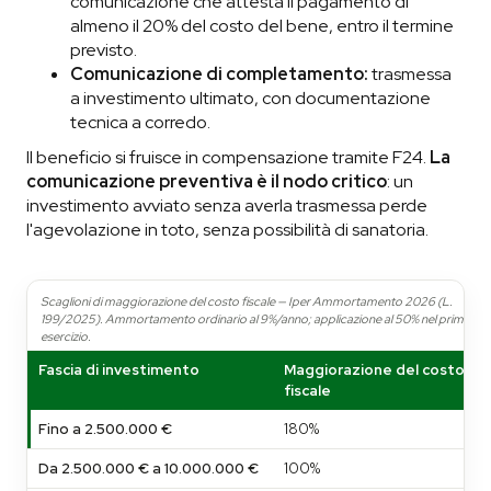
comunicazione che attesta il pagamento di
almeno il 20% del costo del bene, entro il termine
previsto.
Comunicazione di completamento:
trasmessa
a investimento ultimato, con documentazione
tecnica a corredo.
Il beneficio si fruisce in compensazione tramite F24.
La
comunicazione preventiva è il nodo critico
: un
investimento avviato senza averla trasmessa perde
l'agevolazione in toto, senza possibilità di sanatoria.
Scaglioni di maggiorazione del costo fiscale — Iper Ammortamento 2026 (L.
199/2025). Ammortamento ordinario al 9%/anno; applicazione al 50% nel primo
esercizio.
Fascia di investimento
Maggiorazione del costo
fiscale
Fino a 2.500.000 €
180%
Da 2.500.000 € a 10.000.000 €
100%