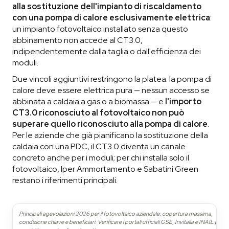
alla sostituzione dell'impianto di riscaldamento
con una pompa di calore esclusivamente elettrica
:
un impianto fotovoltaico installato senza questo
abbinamento non accede al CT3.0,
indipendentemente dalla taglia o dall'efficienza dei
moduli.
Due vincoli aggiuntivi restringono la platea: la pompa di
calore deve essere elettrica pura — nessun accesso se
abbinata a caldaia a gas o a biomassa — e
l'importo
CT3.0 riconosciuto al fotovoltaico non può
superare quello riconosciuto alla pompa di calore
.
Per le aziende che già pianificano la sostituzione della
caldaia con una PDC, il CT3.0 diventa un canale
concreto anche per i moduli; per chi installa solo il
fotovoltaico, Iper Ammortamento e Sabatini Green
restano i riferimenti principali.
Principali agevolazioni 2026 per il fotovoltaico aziendale: copertura massima,
condizione chiave e beneficiari. Verificare i portali ufficiali GSE, Invitalia e INAIL per