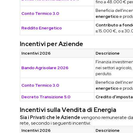
fino a 48.000 € pe
Beneficia dell'ince
Conto Termico 3.0
energetico
e produ
Contributo a fond
Reddito Energetico
≤ 15.000 €, o ≤ 30.
Incentivi per Aziende
Incentivi 2026
Descrizione
Finanzia investiment
Bando Agrisolare 2026
nei settori agricolo
perduto.
Beneficia dell'ince
Conto Termico 3.0
energetico
e produ
Decreto Transizione 5.0
Credito d’imposta 
Incentivi sulla Vendita di Energia
Sia i Privati che le Aziende
vengono remunerate dal G
rete, secondo i seguenti incentivi:
Incentivi 2026
Descrizione