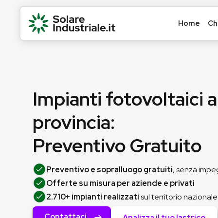
Home
Ch
Impianti fotovoltaici a
provincia:
Preventivo Gratuito
Preventivo e sopralluogo gratuiti
, senza imp
Offerte su misura per aziende e privati
2.710+ impianti realizzati
sul territorio nazionale
Contattaci
Analizza il tuo lastrico