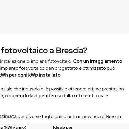
Ricevi il Preventivo
03
Ti condividiamo il preventivo
in modo che tu possa
vautare la nostra proposta.
fotovoltaico a Brescia?
installazione di impianti fotovoltaici.
Con un irraggiamento
n impianto fotovoltaico ben progettato e ottimizzato può
 kWh per ogni kWp installato.
nziale che industriale, è possibile ottenere ottime prestazioni
ia,
riducendo la dipendenza dalla rete elettrica
e
 stimata
per diverse taglie di impianto in provincia di Brescia:
ta (kWh/anno)
Ideale per