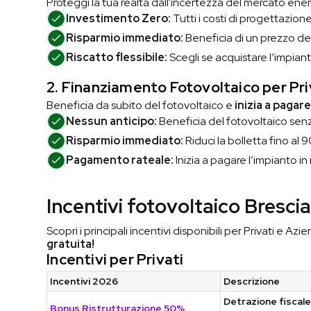
Proteggi la tua realtà dall'incertezza del mercato ene
Investimento Zero:
Tutti i costi di progettazion
Risparmio immediato:
Beneficia di un prezzo de
Riscatto flessibile:
Scegli se acquistare l’impiant
2. Finanziamento Fotovoltaico
per Pri
Beneficia da subito del fotovoltaico e
inizia a pagar
Nessun anticipo:
Beneficia del fotovoltaico sen
Risparmio immediato:
Riduci la bolletta fino al
Pagamento rateale:
Inizia a pagare l’impianto i
Incentivi fotovoltaico Bresci
Scopri i principali incentivi disponibili per Privati e Azi
gratuita!
Incentivi per Privati
Incentivi 2026
Descrizione
Detrazione fiscale
Bonus Ristrutturazione 50%