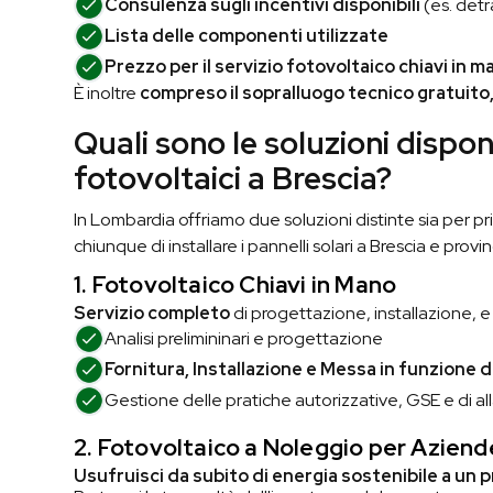
Consulenza sugli incentivi disponibili
(es. detr
Lista delle componenti utilizzate
Prezzo per il servizio fotovoltaico chiavi in m
È inoltre
compreso il sopralluogo tecnico gratuito
Quali sono le soluzioni disponi
fotovoltaici a Brescia?
In Lombardia offriamo due soluzioni distinte sia per pr
chiunque di installare i pannelli solari a Brescia e provin
1. Fotovoltaico Chiavi in Mano
Servizio completo
di progettazione, installazione, 
Analisi prelimininari e
progettazione
Fornitura, Installazione e Messa in funzione d
Gestione delle pratiche autorizzative, GSE e di all
2. Fotovoltaico a Noleggio
per Aziend
Usufruisci da subito di energia sostenibile a un 