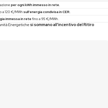
razione
per ogni kWh immesso in rete.
ino a 120 €/MWh
sull'energia condivisa in CER.
rgia immessa in rete
fino a 95 €/MWh.
omunità Energetiche
si sommano all'incentivo del Ritiro
Lascia i tuoi contatti
01
Compila il form di contatto oppure utilizza il nostro
simulatore fotovoltaico
per una prima stima
immediata.
Analizziamo le tue esigenze
02
Ti contattiamo p
er
un breve confronto
così da
capire davvero di cosa hai bisogno.