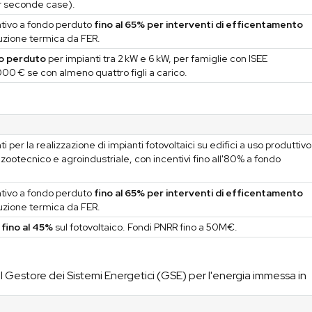
r seconde case).
ntivo a fondo perduto
fino al 65% per interventi di efficentamento
zione termica da FER.
o perduto
per impianti tra 2 kW e 6 kW, per famiglie con ISEE
000 € se con almeno quattro figli a carico.
i per la realizzazione di impianti fotovoltaici su edifici a uso produttivo
, zootecnico e agroindustriale, con incentivi fino all'80% a fondo
ntivo a fondo perduto
fino al 65% per interventi di efficentamento
zione termica da FER.
fino al 45%
sul fotovoltaico. Fondi PNRR fino a 50M€.
estore dei Sistemi Energetici (GSE) per l'energia immessa in