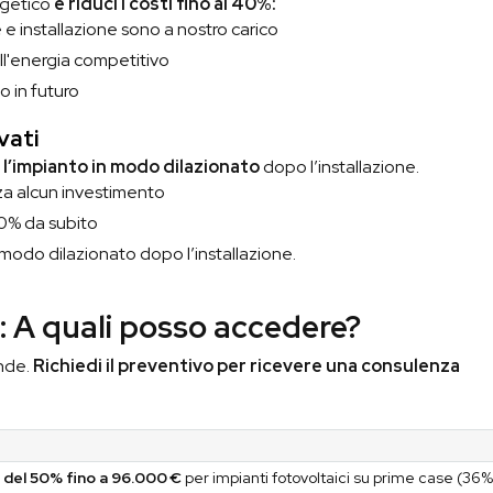
rgetico
e riduci i costi fino al 40%:
e e installazione sono a nostro carico
ll'energia competitivo
o in futuro
vati
e l’impianto in modo dilazionato
dopo l’installazione.
za alcun investimento
 90% da subito
n modo dilazionato dopo l’installazione.
a: A quali posso accedere?
ende.
Richiedi il preventivo per ricevere una consulenza
 del 50% fino a 96.000 €
per impianti fotovoltaici su prime case (36