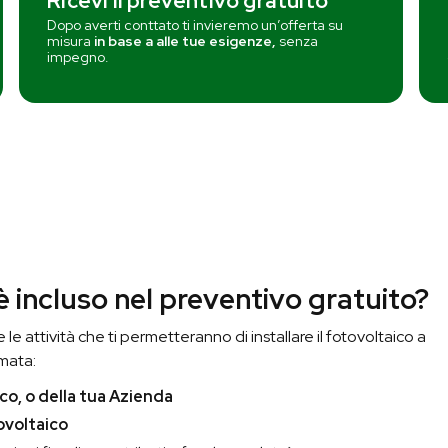
Ricevi il preventivo gratuito
Dopo averti conttato ti invieremo un’offerta su
misura
in base a alle tue esigenze,
senza
impegno.
è incluso nel preventivo gratuito?
le attività che ti permetteranno di installare il fotovoltaico a
mata:
co, o della tua Azienda
ovoltaico