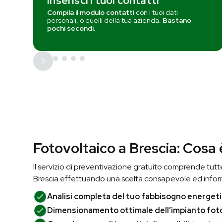
Inserisci i tuoi contatti
Compila il modulo contatti
con i tuoi dati
personali, o quelli della tua azienda.
Bastano
pochi secondi.
Fotovoltaico a Brescia: Cosa 
Il servizio di preventivazione gratuito comprende tutte 
Brescia effettuando una scelta consapevole ed infor
Analisi completa del tuo fabbisogno energeti
Dimensionamento ottimale dell’impianto fot