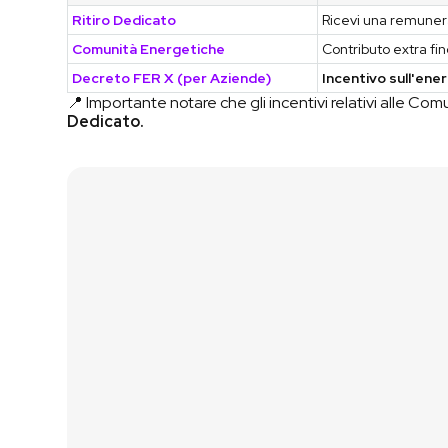
Ritiro Dedicato
Ricevi una remune
Comunità Energetiche
Contributo extra f
Decreto FER X (per Aziende)
Incentivo sull'ene
📍 Importante notare che gli incentivi relativi alle C
Dedicato.
Contattaci
Vai al Simulatore