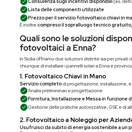
Consulenza sugli incentivi disponibili
(es. detr
Lista delle componenti utilizzate
Prezzo per il servizio fotovoltaico chiavi in m
È inoltre
compreso il sopralluogo tecnico gratuito
Quali sono le soluzioni disponi
fotovoltaici a Enna?
In Sicilia offriamo due soluzioni distinte sia per privat
chiunque di installare i pannelli solari a Enna e provinci
1. Fotovoltaico Chiavi in Mano
Servizio completo
di progettazione, installazione, 
Analisi prelimininari e
progettazione
Fornitura, Installazione e Messa in funzione d
Gestione delle pratiche autorizzative, GSE e di all
2. Fotovoltaico a Noleggio
per Aziend
Usufruisci da subito di energia sostenibile a un 