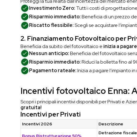
Proteggi la tua realtà dall'incertezza del mercato ene
Investimento Zero:
Tutti i costi di progettazion
Risparmio immediato:
Beneficia di un prezzo de
Riscatto flessibile:
Scegli se acquistare l’impiant
2. Finanziamento Fotovoltaico
per Pri
Beneficia da subito del fotovoltaico e
inizia a pagar
Nessun anticipo:
Beneficia del fotovoltaico sen
Risparmio immediato:
Riduci la bolletta fino al
Pagamento rateale:
Inizia a pagare l’impianto i
Incentivi fotovoltaico Enna: 
Scopri i principali incentivi disponibili per Privati e Azi
gratuita!
Incentivi per Privati
Incentivi 2026
Descrizione
Detrazione fiscale
Bonus Ristrutturazione 50%