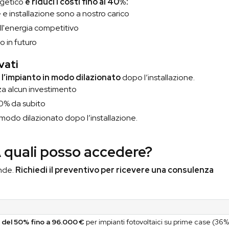
rgetico
e riduci i costi fino al 40%:
e e installazione sono a nostro carico
ll'energia competitivo
o in futuro
vati
e l’impianto in modo dilazionato
dopo l’installazione.
za alcun investimento
 90% da subito
n modo dilazionato dopo l’installazione.
A quali posso accedere?
ende.
Richiedi il preventivo per ricevere una consulenza
 del 50% fino a 96.000 €
per impianti fotovoltaici su prime case (36