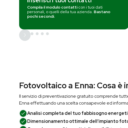
Inserisci i tuoi contatti
Compila il modulo contatti
con i tuoi dati
personali, o quelli della tua azienda.
Bastano
pochi secondi.
Fotovoltaico a Enna: Cosa è i
Il servizio di preventivazione gratuito comprende tutte 
Enna effettuando una scelta consapevole ed informa
Analisi completa del tuo fabbisogno energeti
Dimensionamento ottimale dell’impianto fot