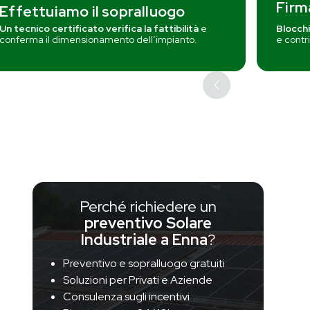
Firm
Effettuiamo il sopralluogo
Un tecnico certificato verifica la fattibilità
e
Blocchi
conferma il dimensionamento dell’impianto.
e contri
Perché richiedere un
preventivo Solare
Industriale a Enna
?
Preventivo e sopralluogo gratuiti
Soluzioni per Privati e Aziende
Consulenza sugli incentivi