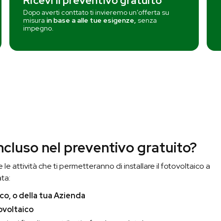
Ricevi il preventivo gratuito
Dopo averti conttato ti invieremo un’offerta su
misura
in base a alle tue esigenze,
senza
impegno.
ncluso nel preventivo gratuito?
le attività che ti permetteranno di installare il fotovoltaico a
ta:
co, o della tua Azienda
ovoltaico