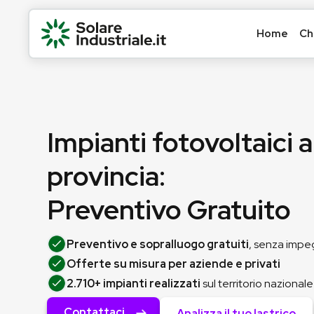
Home
Ch
Impianti fotovoltaici 
provincia:
Preventivo Gratuito
Preventivo e sopralluogo gratuiti
, senza imp
Offerte su misura per aziende e privati
2.710+ impianti realizzati
sul territorio nazionale
Contattaci
Analizza il tuo lastrico