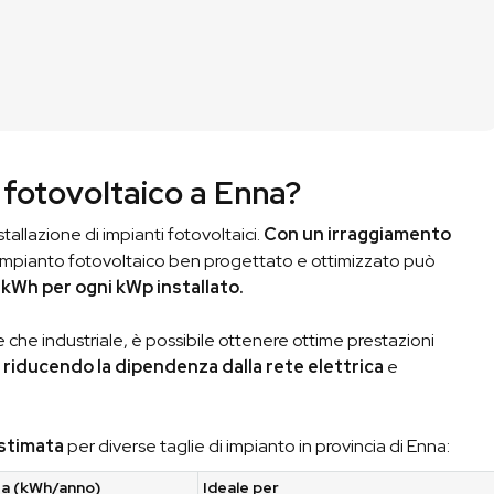
Ricevi il Preventivo
03
Ti condividiamo il preventivo
in modo che tu possa
vautare la nostra proposta.
fotovoltaico a Enna?
stallazione di impianti fotovoltaici.
Con un irraggiamento
 impianto fotovoltaico ben progettato e ottimizzato può
9 kWh per ogni kWp installato.
ale che industriale, è possibile ottenere ottime prestazioni
,
riducendo la dipendenza dalla rete elettrica
e
 stimata
per diverse taglie di impianto in provincia di Enna:
ta (kWh/anno)
Ideale per