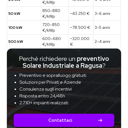
€/kWp
850–880
50 kW
~43.250 €
3–6 anni
€/kWp
720–850
100 kW
~78.500 €
3–5 anni
€/kWp
600–680
~320.000
500 kW
2–4 anni
€/kWp
€
Perché richiedere un
preventivo
Solare Industriale a Ragusa
?
Preventivo e sopralluogo gratuiti
Soluzioni per Privati e Aziende
Consulenza sugli incentivi
Risposta entro 24/48h
2.710+ impianti realizzati
Contattaci