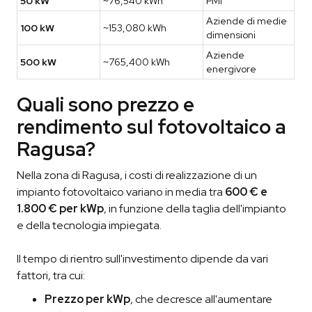
50 kW
~76,540 kWh
PMI
Aziende di medie
100 kW
~153,080 kWh
dimensioni
Aziende
500 kW
~765,400 kWh
energivore
Quali sono prezzo e
rendimento sul fotovoltaico a
Ragusa?
Nella zona di Ragusa, i costi di realizzazione di un
impianto fotovoltaico variano in media tra
600 € e
1.800 € per kWp
, in funzione della taglia dell'impianto
e della tecnologia impiegata.
Il tempo di rientro sull'investimento dipende da vari
fattori, tra cui:
Prezzo per kWp
, che decresce all'aumentare