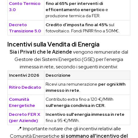
Conto Termico
fino al 65% per interventi di
3.0
efficentamento energetico
e
produzione termica da FER.
Decreto
Credito d’imposta fino al 45%
sul
Transizione 5.0
fotovoltaico. Fondi PNRR fino a 50M€.
Incentivi sulla Vendita di Energia
Sia i Privati che le Aziende
vengono remunerate dal
Gestore dei Sistemi Energetici (GSE) per l'energia
immessa in rete, secondo i seguenti incentivi:
Incentivi 2026
Descrizione
Ricevi una remunerazione
per ogni kWh
Ritiro Dedicato
immesso in rete.
Comunità
Contributo extra fino a 120 €/MWh
Energetiche
sull'energia condivisa in CER.
Decreto FER X
Incentivo sull'energia immessa in rete
(per Aziende)
fino a 95 €/MWh.
📍 Importante notare che gli incentivi relativi alle
Comunità Energetiche
si sommano all'incentivo del