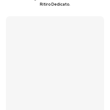
Ritiro Dedicato.
Contattaci
Vai al Simulatore
01
Lascia i tuoi contatti
Compila il form di contatto oppure utilizza il nostro
simulatore fotovoltaico
per una prima stima
immediata.
02
Analizziamo le tue esigenze