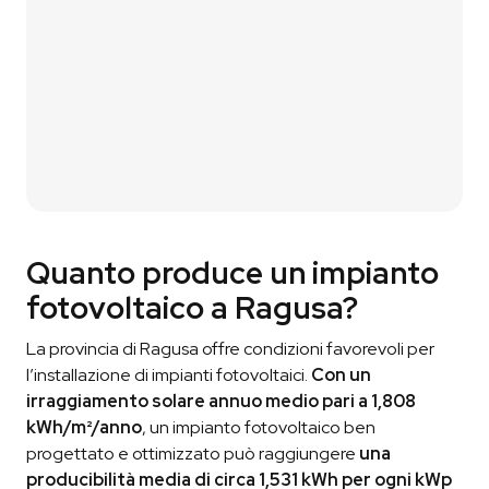
Ti contattiamo p
er
un breve confronto
così da
capire davvero di cosa hai bisogno.
03
Ricevi il Preventivo
Ti condividiamo il preventivo
in modo che tu
possa vautare la nostra proposta.
Quanto produce un impianto
fotovoltaico a Ragusa?
La provincia di Ragusa offre condizioni favorevoli per
l’installazione di impianti fotovoltaici.
Con un
irraggiamento solare annuo medio pari a 1,808
kWh/m²/anno
, un impianto fotovoltaico ben
progettato e ottimizzato può raggiungere
una
producibilità media di circa 1,531 kWh per ogni kWp