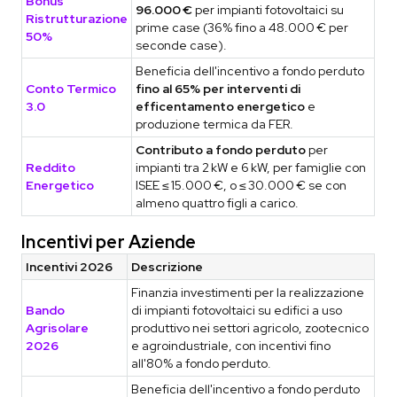
Bonus
96.000 €
per impianti fotovoltaici su
Ristrutturazione
prime case (36% fino a 48.000 € per
50%
seconde case).
Beneficia dell'incentivo a fondo perduto
Conto Termico
fino al 65% per interventi di
3.0
efficentamento energetico
e
produzione termica da FER.
Contributo a fondo perduto
per
Reddito
impianti tra 2 kW e 6 kW, per famiglie con
Energetico
ISEE ≤ 15.000 €, o ≤ 30.000 € se con
almeno quattro figli a carico.
Incentivi per Aziende
Incentivi 2026
Descrizione
Finanzia investimenti per la realizzazione
Bando
di impianti fotovoltaici su edifici a uso
Agrisolare
produttivo nei settori agricolo, zootecnico
2026
e agroindustriale, con incentivi fino
all'80% a fondo perduto.
Beneficia dell'incentivo a fondo perduto