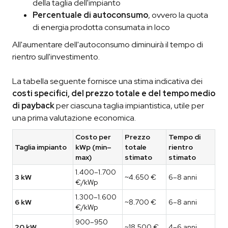
della taglia dell'impianto
Percentuale di autoconsumo
, ovvero la quota
di energia prodotta consumata in loco
All'aumentare dell'autoconsumo diminuirà il tempo di
rientro sull'investimento.
La tabella seguente fornisce una stima indicativa dei
costi specifici, del prezzo totale e del tempo medio
di payback
per ciascuna taglia impiantistica, utile per
una prima valutazione economica.
Costo per
Prezzo
Tempo di
Taglia impianto
kWp (min–
totale
rientro
max)
stimato
stimato
1.400–1.700
3 kW
~4.650 €
6–8 anni
€/kWp
1.300–1.600
6 kW
~8.700 €
6–8 anni
€/kWp
900–950
20 kW
~18.500 €
4–6 anni