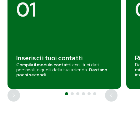
01
Inserisci i tuoi contatti
R
Compila il modulo contatti
con i tuoi dati
Do
personali, o quelli della tua azienda.
Bastano
mi
pochi secondi.
im