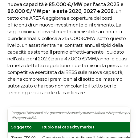
nuova capacità è 85.000 €/MW per l'asta 2025 e
86.000 €/MW per le aste 2026, 2027 e 2028
, un
tetto che ARERA aggiorna a copertura dei costi
efficienti di un nuovo investimento di riferimento. La
soglia minima di investimento ammissibile ai contratti
quindicennali si colloca a 215.000 €/MW: sotto questo
livello, un asset rientra nei contratti annuali tipici della
capacità esistente. Il premio effettivamente liquidato
nell'asta per il 2027, pari a 47.000 €/MW/anno, è quasi
la metà del tetto regolatorio: il delta misura la pressione
competitiva esercitata dai BESS sulla nuova capacità,
che ha compresso i premi ben al di sotto del massimo
autorizzato e ha reso non vincolante il tetto per le
tecnologie più rapide da cantierare.
I soggetti istituzionali che governano il capacity market italiano e il rispettivo perimet
di responsabilità.
Soggetto
Ruolo nel capacity market
Terna (TSO)
Organizza le aste, definisce il fabbisogno zonale,