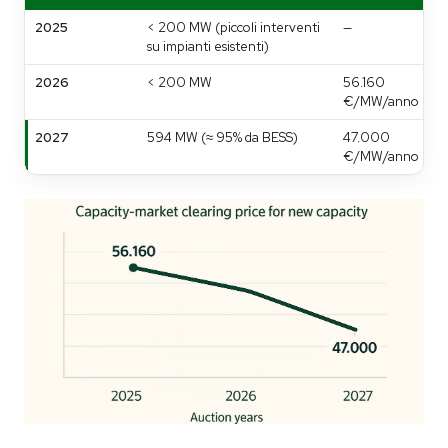
2025
< 200 MW (piccoli interventi
—
su impianti esistenti)
2026
< 200 MW
56.160
€/MW/anno
2027
594 MW (≈ 95% da BESS)
47.000
€/MW/anno