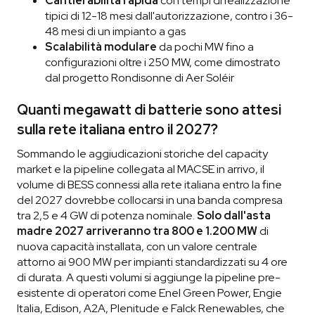
Cantierabilità rapida
con tempi di realizzazione
tipici di 12-18 mesi dall'autorizzazione, contro i 36-
48 mesi di un impianto a gas
Scalabilità modulare
da pochi MW fino a
configurazioni oltre i 250 MW, come dimostrato
dal progetto Rondisonne di Aer Soléir
Quanti megawatt di batterie sono attesi
sulla rete italiana entro il 2027?
Sommando le aggiudicazioni storiche del capacity
market e la pipeline collegata al MACSE in arrivo, il
volume di BESS connessi alla rete italiana entro la fine
del 2027 dovrebbe collocarsi in una banda compresa
tra 2,5 e 4 GW di potenza nominale.
Solo dall'asta
madre 2027 arriveranno tra 800 e 1.200 MW
di
nuova capacità installata, con un valore centrale
attorno ai 900 MW per impianti standardizzati su 4 ore
di durata. A questi volumi si aggiunge la pipeline pre-
esistente di operatori come Enel Green Power, Engie
Italia, Edison, A2A, Plenitude e Falck Renewables, che