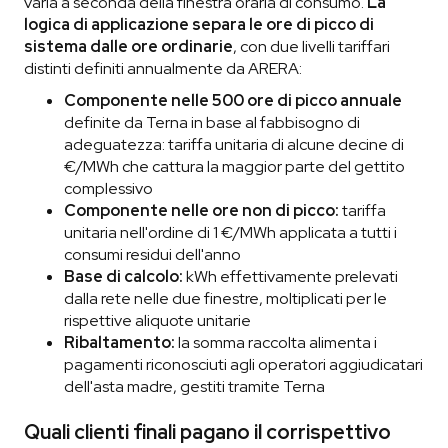
varia a seconda della finestra oraria di consumo.
La
logica di applicazione separa le ore di picco di
sistema dalle ore ordinarie
, con due livelli tariffari
distinti definiti annualmente da ARERA:
Componente nelle 500 ore di picco annuale
definite da Terna in base al fabbisogno di
adeguatezza: tariffa unitaria di alcune decine di
€/MWh che cattura la maggior parte del gettito
complessivo
Componente nelle ore non di picco:
tariffa
unitaria nell'ordine di 1 €/MWh applicata a tutti i
consumi residui dell'anno
Base di calcolo:
kWh effettivamente prelevati
dalla rete nelle due finestre, moltiplicati per le
rispettive aliquote unitarie
Ribaltamento:
la somma raccolta alimenta i
pagamenti riconosciuti agli operatori aggiudicatari
dell'asta madre, gestiti tramite Terna
Quali clienti finali pagano il corrispettivo