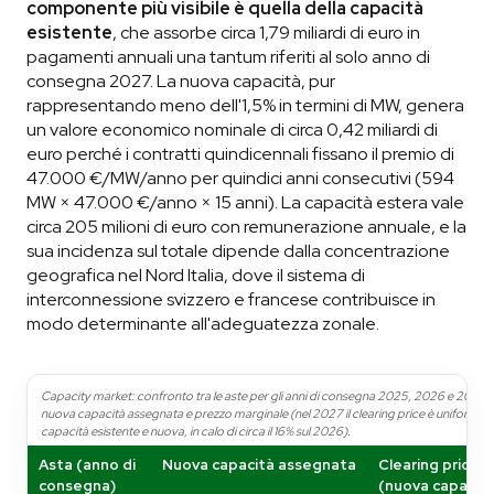
componente più visibile è quella della capacità
esistente
, che assorbe circa 1,79 miliardi di euro in
pagamenti annuali una tantum riferiti al solo anno di
consegna 2027. La nuova capacità, pur
rappresentando meno dell'1,5% in termini di MW, genera
un valore economico nominale di circa 0,42 miliardi di
euro perché i contratti quindicennali fissano il premio di
47.000 €/MW/anno per quindici anni consecutivi (594
MW × 47.000 €/anno × 15 anni). La capacità estera vale
circa 205 milioni di euro con remunerazione annuale, e la
sua incidenza sul totale dipende dalla concentrazione
geografica nel Nord Italia, dove il sistema di
interconnessione svizzero e francese contribuisce in
modo determinante all'adeguatezza zonale.
Capacity market: confronto tra le aste per gli anni di consegna 2025, 2026 e 2027 
nuova capacità assegnata e prezzo marginale (nel 2027 il clearing price è uniforme t
capacità esistente e nuova, in calo di circa il 16% sul 2026).
Asta (anno di
Nuova capacità assegnata
Clearing price
consegna)
(nuova capacità