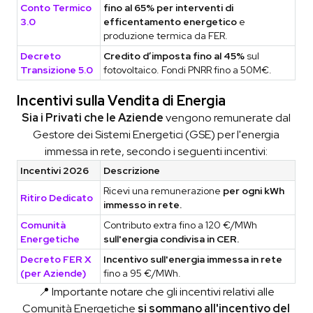
Conto Termico
fino al 65% per interventi di
3.0
efficentamento energetico
e
produzione termica da FER.
Decreto
Credito d’imposta fino al 45%
sul
Transizione 5.0
fotovoltaico. Fondi PNRR fino a 50M€.
Incentivi sulla Vendita di Energia
Sia i Privati che le Aziende
vengono remunerate dal
Gestore dei Sistemi Energetici (GSE) per l'energia
immessa in rete, secondo i seguenti incentivi:
Incentivi 2026
Descrizione
Ricevi una remunerazione
per ogni kWh
Ritiro Dedicato
immesso in rete.
Comunità
Contributo extra fino a 120 €/MWh
Energetiche
sull'energia condivisa in CER.
Decreto FER X
Incentivo sull'energia immessa in rete
(per Aziende)
fino a 95 €/MWh.
📍 Importante notare che gli incentivi relativi alle
Comunità Energetiche
si sommano all'incentivo del