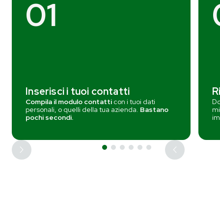
01
Inserisci i tuoi contatti
R
Compila il modulo contatti
con i tuoi dati
Do
personali, o quelli della tua azienda.
Bastano
mi
pochi secondi.
im