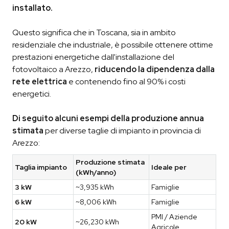
installato.
Questo significa che in Toscana, sia in ambito
residenziale che industriale, è possibile ottenere ottime
prestazioni energetiche dall'installazione del
fotovoltaico a Arezzo,
riducendo la dipendenza dalla
rete elettrica
e contenendo fino al 90% i costi
energetici.
Di seguito alcuni esempi della produzione annua
stimata
per diverse taglie di impianto in provincia di
Arezzo:
Produzione stimata
Taglia impianto
Ideale per
(kWh/anno)
3 kW
~3,935 kWh
Famiglie
6 kW
~8,006 kWh
Famiglie
PMI / Aziende
20 kW
~26,230 kWh
Agricole