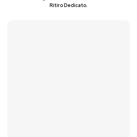
Ritiro Dedicato.
Contattaci
Vai al Simulatore
01
Lascia i tuoi contatti
Compila il form di contatto oppure utilizza il nostro
simulatore fotovoltaico
per una prima stima
immediata.
02
Analizziamo le tue esigenze