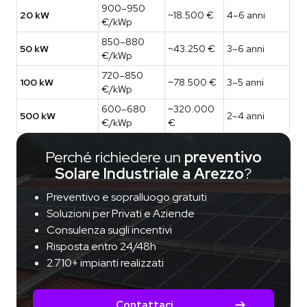
900–950
20 kW
~18.500 €
4–6 anni
€/kWp
850–880
50 kW
~43.250 €
3–6 anni
€/kWp
720–850
100 kW
~78.500 €
3–5 anni
€/kWp
600–680
~320.000
500 kW
2–4 anni
€/kWp
€
Perché richiedere un
preventivo
Solare Industriale a Arezzo
?
Preventivo e sopralluogo gratuiti
Soluzioni per Privati e Aziende
Consulenza sugli incentivi
Risposta entro 24/48h
2.710+ impianti realizzati
Contattaci