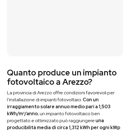
Ti contattiamo p
er
un breve confronto
così da
capire davvero di cosa hai bisogno.
03
Ricevi il Preventivo
Ti condividiamo il preventivo
in modo che tu
possa vautare la nostra proposta.
Quanto produce un impianto
fotovoltaico a Arezzo?
La provincia di Arezzo offre condizioni favorevoli per
l’installazione di impianti fotovoltaici.
Con un
irraggiamento solare annuo medio pari a 1,503
kWh/m²/anno
, un impianto fotovoltaico ben
progettato e ottimizzato può raggiungere
una
producibilità media di circa 1,312 kWh per ogni kWp