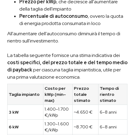
Prezzo per kWp
, che decresce all'aumentare
della taglia dell'impianto
Percentuale di autoconsumo
, ovvero la quota
di energia prodotta consumata in loco
All'aumentare dell'autoconsumo diminuirà il tempo di
rientro sull'investimento.
La tabella seguente fornisce una stima indicativa dei
costi specifici, del prezzo totale e del tempo medio
di payback
per ciascuna taglia impiantistica, utile per
una prima valutazione economica.
Costo per
Prezzo
Tempo di
Taglia impianto
kWp (min–
totale
rientro
max)
stimato
stimato
1.400–1.700
3 kW
~4.650 €
6–8 anni
€/kWp
1.300–1.600
6 kW
~8.700 €
6–8 anni
€/kWp