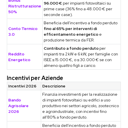
Bonus
96.000 €
per impianti fotovoltaici su
Ristrutturazione
prime case (36% fino a 48.000 € per
50%
seconde case).
Beneficia dell'incentivo a fondo perduto
Conto Termico
fino al 65% per interventi di
3.0
efficentamento energetico
e
produzione termica da FER.
Contributo a fondo perduto
per
Reddito
impianti tra 2 kW e 6 kW, per famiglie con
Energetico
ISEE ≤ 15.000 €, o ≤ 30.000 € se con
almeno quattro figli a carico.
Incentivi per Aziende
Incentivi 2026
Descrizione
Finanzia investimenti per la realizzazione
Bando
di impianti fotovoltaici su edifici a uso
Agrisolare
produttivo nei settori agricolo, zootecnico
2026
e agroindustriale, con incentivi fino
all'80% a fondo perduto.
Beneficia dell'incentivo a fondo perduto