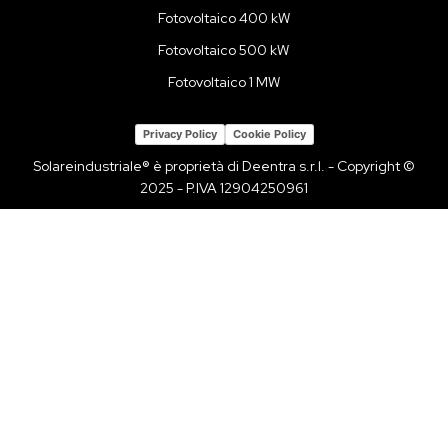
Fotovoltaico 400 kW
Fotovoltaico 500 kW
Fotovoltaico 1 MW
Privacy Policy
Cookie Policy
Solareindustriale® è proprietà di Deentra s.r.l. - Copyright ©
2025 - P.IVA 12904250961