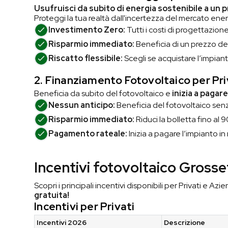
Usufruisci da subito di energia sostenibile a un 
Proteggi la tua realtà dall'incertezza del mercato ene
Investimento Zero:
Tutti i costi di progettazion
Risparmio immediato:
Beneficia di un prezzo de
Riscatto flessibile:
Scegli se acquistare l’impiant
2. Finanziamento Fotovoltaico
per Pri
Beneficia da subito del fotovoltaico e
inizia a pagar
Nessun anticipo:
Beneficia del fotovoltaico sen
Risparmio immediato:
Riduci la bolletta fino al
Pagamento rateale:
Inizia a pagare l’impianto i
Incentivi fotovoltaico Grosse
Scopri i principali incentivi disponibili per Privati e Azi
gratuita!
Incentivi per Privati
Incentivi 2026
Descrizione