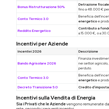
Detrazione fiscale
Bonus Ristrutturazione 50%
fino a 48.000 € pe
Beneficia dell'ince
Conto Termico 3.0
energetico
e produ
Contributo a fond
Reddito Energetico
≤ 15.000 €, o ≤ 30.
Incentivi per Aziende
Incentivi 2026
Descrizione
Finanzia investiment
Bando Agrisolare 2026
nei settori agricolo
perduto.
Beneficia dell'ince
Conto Termico 3.0
energetico
e produ
Decreto Transizione 5.0
Credito d’imposta 
Incentivi sulla Vendita di Energia
Sia i Privati che le Aziende
vengono remunerate dal G
rete, secondo i seguenti incentivi: