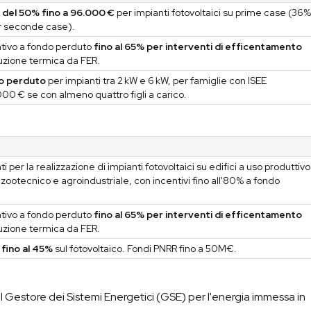
 del 50% fino a 96.000 €
per impianti fotovoltaici su prime case (36
r seconde case).
ntivo a fondo perduto
fino al 65% per interventi di efficentamento
zione termica da FER.
o perduto
per impianti tra 2 kW e 6 kW, per famiglie con ISEE
000 € se con almeno quattro figli a carico.
i per la realizzazione di impianti fotovoltaici su edifici a uso produttivo
, zootecnico e agroindustriale, con incentivi fino all'80% a fondo
ntivo a fondo perduto
fino al 65% per interventi di efficentamento
zione termica da FER.
fino al 45%
sul fotovoltaico. Fondi PNRR fino a 50M€.
estore dei Sistemi Energetici (GSE) per l'energia immessa in