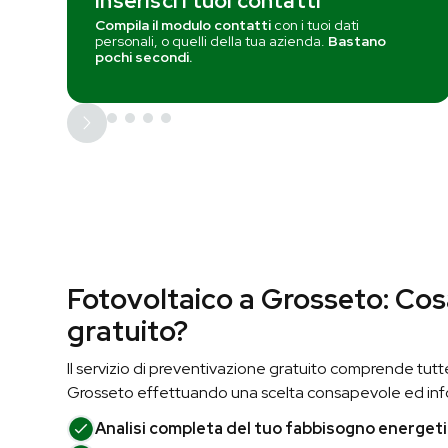
Inserisci i tuoi contatti
Compila il modulo contatti
con i tuoi dati
personali, o quelli della tua azienda.
Bastano
pochi secondi.
Fotovoltaico a Grosseto: Cosa
gratuito?
Il servizio di preventivazione gratuito comprende tutte 
Grosseto effettuando una scelta consapevole ed inf
Analisi completa del tuo fabbisogno energeti