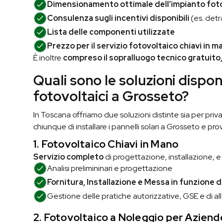
Dimensionamento ottimale dell’impianto fot
Consulenza sugli incentivi disponibili
(es. detr
Lista delle componenti utilizzate
Prezzo per il servizio fotovoltaico chiavi in m
È inoltre
compreso il sopralluogo tecnico gratuito
Quali sono le soluzioni disponi
fotovoltaici a Grosseto?
In Toscana offriamo due soluzioni distinte sia per priv
chiunque di installare i pannelli solari a Grosseto e prov
1. Fotovoltaico Chiavi in Mano
Servizio completo
di progettazione, installazione, 
Analisi prelimininari e
progettazione
Fornitura, Installazione e Messa in funzione d
Gestione delle pratiche autorizzative, GSE e di all
2. Fotovoltaico a Noleggio
per Aziend