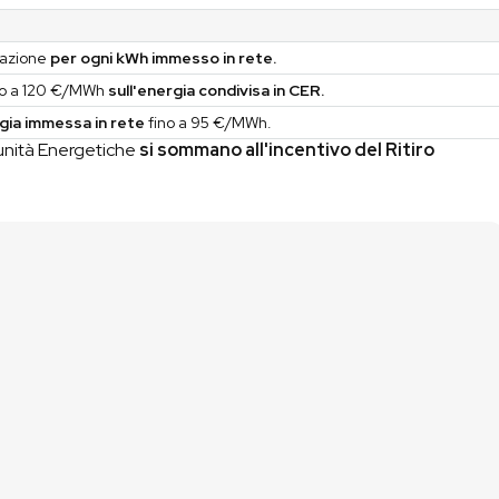
razione
per ogni kWh immesso in rete.
ino a 120 €/MWh
sull'energia condivisa in CER.
rgia immessa in rete
fino a 95 €/MWh.
omunità Energetiche
si sommano all'incentivo del Ritiro
Lascia i tuoi contatti
01
Compila il form di contatto oppure utilizza il nostro
simulatore fotovoltaico
per una prima stima
immediata.
Analizziamo le tue esigenze
02
Ti contattiamo p
er
un breve confronto
così da
capire davvero di cosa hai bisogno.