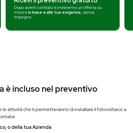
Ricevi il preventivo gratuito
Dopo averti conttato ti invieremo un’offerta su
misura
in base a alle tue esigenze,
senza
impegno.
 è incluso nel preventivo
le attività che ti permetteranno di installare il fotovoltaico a
ormata:
co, o della tua Azienda