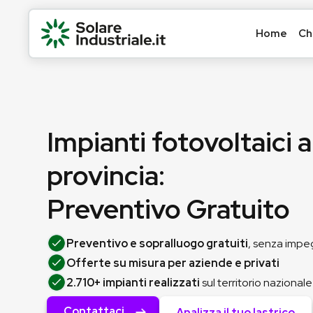
Home
Ch
Impianti fotovoltaici 
provincia:
Preventivo Gratuito
Preventivo e sopralluogo gratuiti
, senza imp
Offerte su misura per aziende e privati
2.710+ impianti realizzati
sul territorio nazionale
Contattaci
Analizza il tuo lastrico