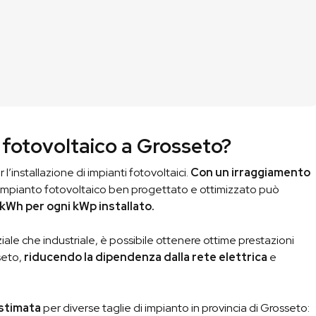
Ricevi il Preventivo
03
Ti condividiamo il preventivo
in modo che tu possa
vautare la nostra proposta.
fotovoltaico a Grosseto?
l’installazione di impianti fotovoltaici.
Con un irraggiamento
 impianto fotovoltaico ben progettato e ottimizzato può
 kWh per ogni kWp installato.
iale che industriale, è possibile ottenere ottime prestazioni
seto,
riducendo la dipendenza dalla rete elettrica
e
 stimata
per diverse taglie di impianto in provincia di Grosseto: