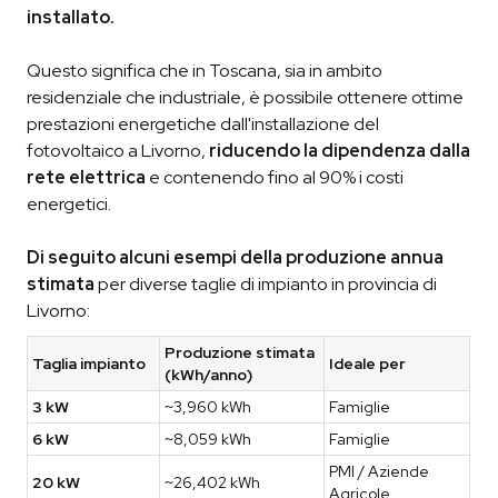
installato.
Questo significa che in Toscana, sia in ambito
residenziale che industriale, è possibile ottenere ottime
prestazioni energetiche dall'installazione del
fotovoltaico a Livorno,
riducendo la dipendenza dalla
rete elettrica
e contenendo fino al 90% i costi
energetici.
Di seguito alcuni esempi della produzione annua
stimata
per diverse taglie di impianto in provincia di
Livorno:
Produzione stimata
Taglia impianto
Ideale per
(kWh/anno)
3 kW
~3,960 kWh
Famiglie
6 kW
~8,059 kWh
Famiglie
PMI / Aziende
20 kW
~26,402 kWh
Agricole