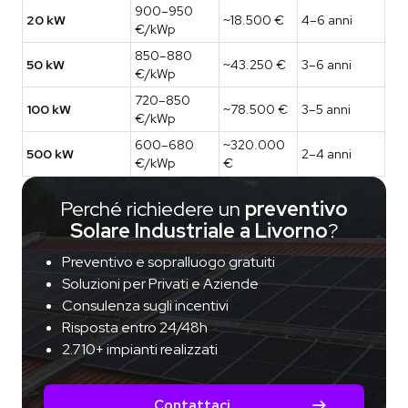
900–950
20 kW
~18.500 €
4–6 anni
€/kWp
850–880
50 kW
~43.250 €
3–6 anni
€/kWp
720–850
100 kW
~78.500 €
3–5 anni
€/kWp
600–680
~320.000
500 kW
2–4 anni
€/kWp
€
Perché richiedere un
preventivo
Solare Industriale a Livorno
?
Preventivo e sopralluogo gratuiti
Soluzioni per Privati e Aziende
Consulenza sugli incentivi
Risposta entro 24/48h
2.710+ impianti realizzati
Contattaci