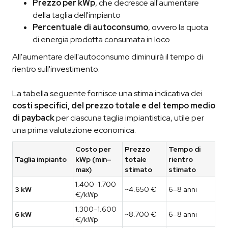
Prezzo per kWp
, che decresce all'aumentare
della taglia dell'impianto
Percentuale di autoconsumo
, ovvero la quota
di energia prodotta consumata in loco
All'aumentare dell'autoconsumo diminuirà il tempo di
rientro sull'investimento.
La tabella seguente fornisce una stima indicativa dei
costi specifici, del prezzo totale e del tempo medio
di payback
per ciascuna taglia impiantistica, utile per
una prima valutazione economica.
Costo per
Prezzo
Tempo di
Taglia impianto
kWp (min–
totale
rientro
max)
stimato
stimato
1.400–1.700
3 kW
~4.650 €
6–8 anni
€/kWp
1.300–1.600
6 kW
~8.700 €
6–8 anni
€/kWp