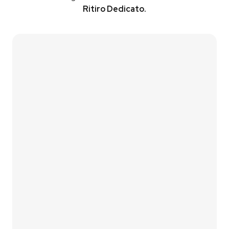
Ritiro Dedicato.
Contattaci
Vai al Simulatore
01
Lascia i tuoi contatti
Compila il form di contatto oppure utilizza il nostro
simulatore fotovoltaico
per una prima stima
immediata.
02
Analizziamo le tue esigenze