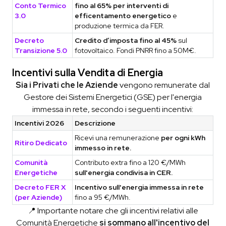
Conto Termico
fino al 65% per interventi di
3.0
efficentamento energetico
e
produzione termica da FER.
Decreto
Credito d’imposta fino al 45%
sul
Transizione 5.0
fotovoltaico. Fondi PNRR fino a 50M€.
Incentivi sulla Vendita di Energia
Sia i Privati che le Aziende
vengono remunerate dal
Gestore dei Sistemi Energetici (GSE) per l'energia
immessa in rete, secondo i seguenti incentivi:
Incentivi 2026
Descrizione
Ricevi una remunerazione
per ogni kWh
Ritiro Dedicato
immesso in rete.
Comunità
Contributo extra fino a 120 €/MWh
Energetiche
sull'energia condivisa in CER.
Decreto FER X
Incentivo sull'energia immessa in rete
(per Aziende)
fino a 95 €/MWh.
📍 Importante notare che gli incentivi relativi alle
Comunità Energetiche
si sommano all'incentivo del