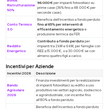
Bonus
96.000 €
per impianti fotovoltaici su
Ristrutturazione
prime case (36% fino a 48.000 € per
50%
seconde case).
Beneficia dell'incentivo a fondo perduto
Conto Termico
fino al 65% per interventi di
3.0
efficentamento energetico
e
produzione termica da FER.
Contributo a fondo perduto
per
Reddito
impianti tra 2 kW e 6 kW, per famiglie con
Energetico
ISEE ≤ 15.000 €, o ≤ 30.000 € se con
almeno quattro figli a carico.
Incentivi per Aziende
Incentivi 2026
Descrizione
Finanzia investimenti per la realizzazione
Bando
di impianti fotovoltaici su edifici a uso
Agrisolare
produttivo nei settori agricolo, zootecnico
2026
e agroindustriale, con incentivi fino
all'80% a fondo perduto.
Beneficia dell'incentivo a fondo perduto