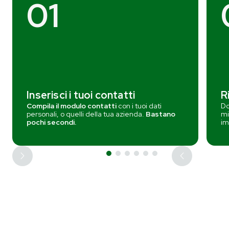
01
Inserisci i tuoi contatti
R
Compila il modulo contatti
con i tuoi dati
Do
personali, o quelli della tua azienda.
Bastano
mi
pochi secondi.
im