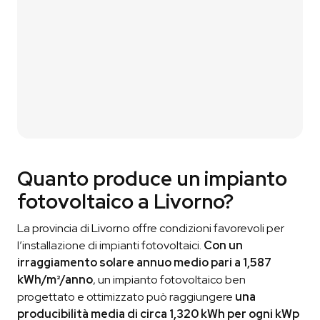
Ti contattiamo p
er
un breve confronto
così da
capire davvero di cosa hai bisogno.
03
Ricevi il Preventivo
Ti condividiamo il preventivo
in modo che tu
possa vautare la nostra proposta.
Quanto produce un impianto
fotovoltaico a Livorno?
La provincia di Livorno offre condizioni favorevoli per
l’installazione di impianti fotovoltaici.
Con un
irraggiamento solare annuo medio pari a 1,587
kWh/m²/anno
, un impianto fotovoltaico ben
progettato e ottimizzato può raggiungere
una
producibilità media di circa 1,320 kWh per ogni kWp