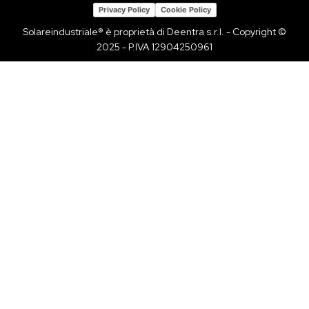
Privacy Policy
Cookie Policy
Solareindustriale® è proprietà di Deentra s.r.l. - Copyright ©
2025 - P.IVA 12904250961