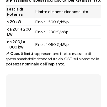
💰 Massimali di spesa riconosciuti per kW installato:
Fascia di
Limite di spesa riconosciuto
Potenza
≤ 20 kW
Fino a 1.500 €/kWp
da 20,1 a 200
Fino a 1.200 €/kWp
kW
da 200,1 a
Fino a 1.050 €/kWp
1.000 kW
📌 Questi limiti
rappresentano il tetto massimo di
spesa ammissibile riconosciuta dal GSE, sulla base della
potenza nominale dell’impianto
.
Contattaci